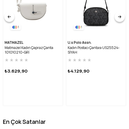
yanınızda olur. United Colors of Benetton'un günlük renkli ve
erişilebilir lifestyle anlayışını kompakt bir forma taşıyan bu model,
sadeliği fonksiyonla birleştirir.
1
1
MATMAZEL
U.s Polo Assn.
Matmazel Kadın Çapraz Çanta
Kadın Postacı Çantası US25524-
101010210-GRİ
SİYAH
★
★
★
★
★
★
★
★
★
★
₺3.629,90
₺4.129,90
En Çok Satanlar