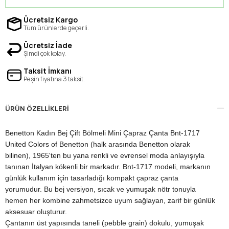
Ücretsiz Kargo
Tüm ürünlerde geçerli.
Ücretsiz İade
Şimdi çok kolay.
Taksit İmkanı
Peşin fiyatına 3 taksit.
ÜRÜN ÖZELLIKLERI
Benetton Kadın Bej Çift Bölmeli Mini Çapraz Çanta Bnt-1717
United Colors of Benetton (halk arasında Benetton olarak
bilinen), 1965'ten bu yana renkli ve evrensel moda anlayışıyla
tanınan İtalyan kökenli bir markadır. Bnt-1717 modeli, markanın
günlük kullanım için tasarladığı kompakt çapraz çanta
yorumudur. Bu bej versiyon, sıcak ve yumuşak nötr tonuyla
hemen her kombine zahmetsizce uyum sağlayan, zarif bir günlük
aksesuar oluşturur.
Çantanın üst yapısında taneli (pebble grain) dokulu, yumuşak