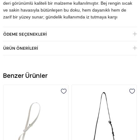
deri görünümlü kaliteli bir malzeme kullanılmıştır. Bej rengin sıcak
ve sakin havasıyla bütünleşen bu doku, hem dayanıklı hem de
zarif bir yüzey sunar; gündelik kullanımda iz tutmaya karşı
dirençli yapısıyla uzun ömürlü bir kullanım vaat eder.
Tasarımın imzasını gold ton metal donanımlar oluşturur. Ön
ÖDEME SEÇENEKLERI
gövdenin alt orta kısmında yer alan gold "UNITED COLORS OF
BENETTON" kabartma yazısı, markanın net imzasıdır. Fermuar
ÜRÜN ÖNERILERI
çekme ucunda konumlanan gold UCB charm aksesuarı çantaya
zarif bir detay katarken, ayarlanabilir deri askı gold metal
karabinalarla gövdeye bağlanır.
Bnt-1717'nin en pratik yönü, çift fermuarlı iki bölmeli organizer
Benzer Ürünler
yapısıdır. Ana bölme ve önündeki ek cep; telefon, kart, anahtar
ve günlük temel eşyaları ayrı ayrı düzenli tutmaya olanak tanır.
Ayarlanabilir düz deri çapraz askı, çantayı hem omuzda hem de
çapraz şekilde rahatça taşıma esnekliği sunar; kompakt boyutu
sayesinde gün boyu yormadan kullanılır.
Bej tonu; beyaz, kahve, haki, krem, denim ve pastel tonlarla
zahmetsiz uyum yakalayarak dört mevsim kullanıma uygun bir
tercih sunar. Şehir içi günlük kullanımdan alışverişe, kısa
gezilerden hafta sonu buluşmalarına kadar pek çok anda