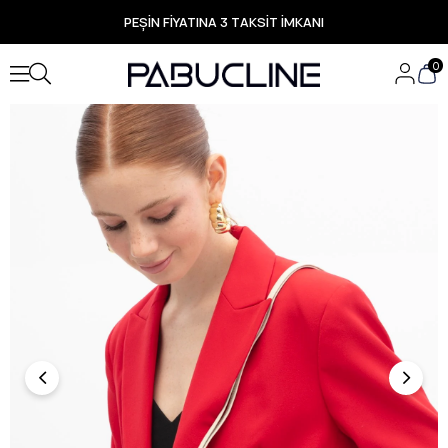
PEŞİN FİYATINA 3 TAKSİT İMKANI
TÜM ÜRÜNLERDE ÜCRETSİZ KARGO
Yeni Sezon Ürünlerde Özel Fırsatlar
0
Seçili Ürünlerde Hızlı Teslimat