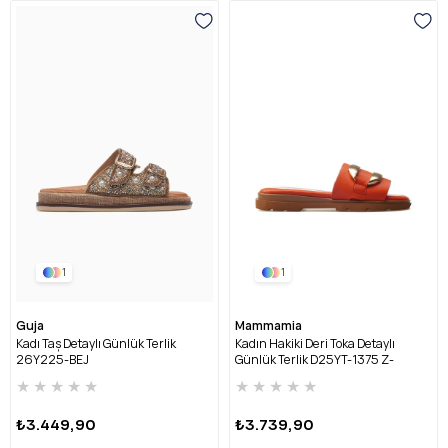
1
1
Guja
Mammamia
Kadı Taş Detaylı Günlük Terlik
Kadın Hakiki Deri Toka Detaylı
26Y225-BEJ
Günlük Terlik D25YT-1375 Z-
KIRMIZI
★
★
★
★
★
★
★
★
★
★
₺3.449,90
₺3.739,90