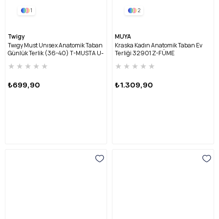
1
2
Twigy
MUYA
Twıgy Must Unısex Anatomik Taban
Kraska Kadın Anatomik Taban Ev
Günlük Terlik (36-40) T-MUSTA U-
Terliği 32901 Z-FÜME
KAHVE
★
★
★
★
★
★
★
★
★
★
₺699,90
₺1.309,90