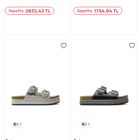
2632,43 TL
1754,94 TL
Sepette
Sepette
2
2