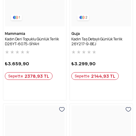
1
2
Mammamia
Guja
Kadın Deri Topuklu Günlük Terlik
Kadın Taş Detaylı Günlük Terlik
D26YT-6075-SİYAH
26Y217-9-BEJ
★
★
★
★
★
★
★
★
★
★
₺3.659,90
₺3.299,90
2378,93 TL
2144,93 TL
Sepette
Sepette