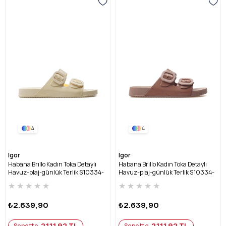
4
4
Igor
Igor
Habana Brıllo Kadın Toka Detaylı
Habana Brıllo Kadın Toka Detaylı
Havuz-plaj-günlük Terlik S10334-
Havuz-plaj-günlük Terlik S10334-
BEJ RUGAN
PUDRA RUGAN
★
★
★
★
★
★
★
★
★
★
₺2.639,90
₺2.639,90
2111,92 TL
2111,92 TL
Sepette
Sepette