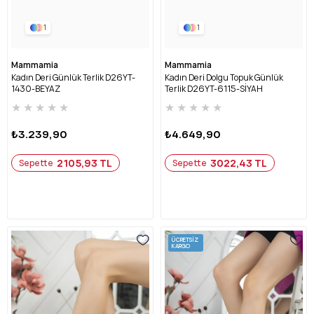
1
1
Mammamia
Mammamia
Kadın Deri Günlük Terlik D26YT-
Kadın Deri Dolgu Topuk Günlük
1430-BEYAZ
Terlik D26YT-6115-SİYAH
★
★
★
★
★
★
★
★
★
★
₺3.239,90
₺4.649,90
2105,93 TL
3022,43 TL
Sepette
Sepette
ÜCRETSIZ
KARGO