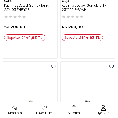
Guja
Guja
Kadın Taş Detaylı Günlük Terlik
Kadın Taş Detaylı Günlük Terlik
25Y103 Z-BEYAZ
25Y103 Z-SİYAH
★
★
★
★
★
★
★
★
★
★
₺3.299,90
₺3.299,90
2144,93 TL
2144,93 TL
Sepette
Sepette
Anasayfa
Favorilerim
Sepetim
Üye Girişi