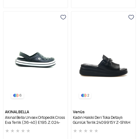
6
2
AKINAL BELLA
Venüs
Akınal Bella Unısex Ortopedik Cross
Kadın Hakiki Deri Toka Detaylı
Eva Terlik (36-40) E195.Z.024-
Günlük Terlik 2409915Y Z-SİYAH
SİYAH/BEYAZ/SİYAH
★
★
★
★
★
★
★
★
★
★