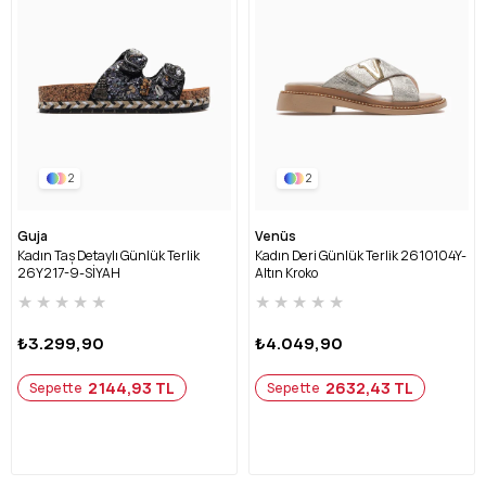
2
2
Guja
Venüs
Kadın Taş Detaylı Günlük Terlik
Kadın Deri Günlük Terlik 2610104Y-
26Y217-9-SİYAH
Altın Kroko
★
★
★
★
★
★
★
★
★
★
₺3.299,90
₺4.049,90
2144,93 TL
2632,43 TL
Sepette
Sepette