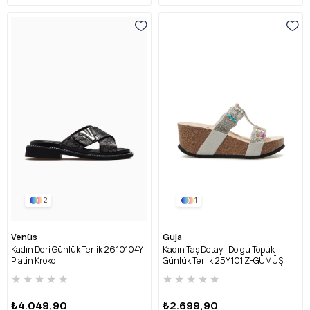
2
1
Venüs
Guja
Kadın Deri Günlük Terlik 2610104Y-
Kadın Taş Detaylı Dolgu Topuk
Platin Kroko
Günlük Terlik 25Y101 Z-GÜMÜŞ
★
★
★
★
★
★
★
★
★
★
₺4.049,90
₺2.699,90