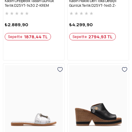
Kadın Ortopedik Taban Günlük
Kadın Hakiki Deri Toka Detaylı
Terlik D25YT-1430 Z-KREM
Günlük Terlik D25YT-1445 Z-
TURUNCU LEOPAR
★
★
★
★
★
★
★
★
★
★
₺2.889,90
₺4.299,90
1878,44 TL
2794,93 TL
Sepette
Sepette