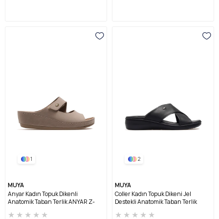
1
2
MUYA
MUYA
Anyar Kadın Topuk Dikenli
Coller Kadın Topuk Dikeni Jel
Anatomik Taban Terlik ANYAR Z-
Destekli Anatomik Taban Terlik
VİZON
COLLER Z-SİYAH
★
★
★
★
★
★
★
★
★
★