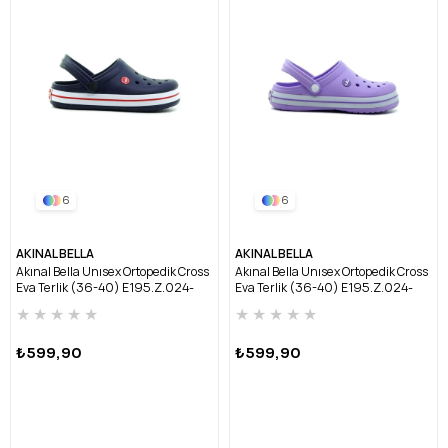
6
6
AKINAL BELLA
AKINAL BELLA
Akınal Bella Unısex Ortopedik Cross
Akınal Bella Unısex Ortopedik Cross
Eva Terlik (36-40) E195.Z.024-
Eva Terlik (36-40) E195.Z.024-
LACİVERT/BEYAZ
LİLA/BEYAZ
★
★
★
★
★
★
★
★
★
★
₺599,90
₺599,90