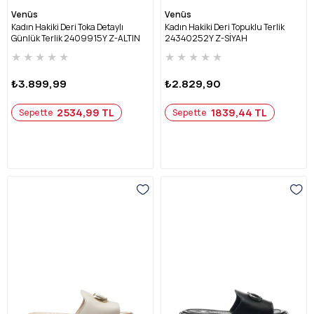
Venüs
Venüs
Kadın Hakiki Deri Toka Detaylı
Kadın Hakiki Deri Topuklu Terlik
Günlük Terlik 2409915Y Z-ALTIN
24340252Y Z-SİYAH
★
★
★
★
★
★
★
★
★
★
₺3.899,99
₺2.829,90
2534,99 TL
1839,44 TL
Sepette
Sepette