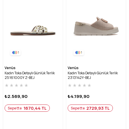
1
1
Venüs
Venüs
Kadın Toka Detaylı Günlük Terlik
Kadın Toka Detaylı Günlük Terlik
25161000Y Z-BEJ
2313142Y-BEJ
★
★
★
★
★
★
★
★
★
★
₺2.569,90
₺4.199,90
1670,44 TL
2729,93 TL
Sepette
Sepette