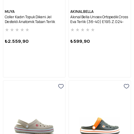
MUYA
AKINAL BELLA
Coller Kadın Topuk Dikeni Jel
Akınal Bella Unısex Ortopedik Cross
Destekli Anatomik Taban Terlik
Eva Terlik (36-40) E195.Z.024-
COLLER Z-KREM
BEYAZ/LACİVERT
★
★
★
★
★
★
★
★
★
★
₺2.559,90
₺599,90