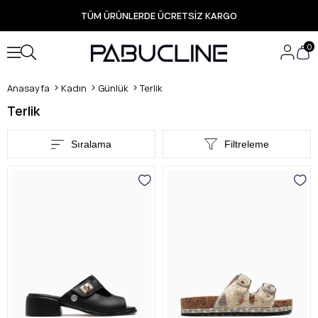
PEŞİN FİYATINA 3 TAKSİT İMKANI
TÜM ÜRÜNLERDE ÜCRETSİZ KARGO
Yeni Sezon Ürünlerde Özel Fırsatlar
Seçili Ürünlerde Hızlı Teslimat
0
Anasayfa
Kadın
Günlük
Terlik
Terlik
Sıralama
Filtreleme