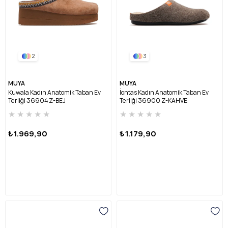
2
3
MUYA
MUYA
Kuwala Kadın Anatomik Taban Ev
İontas Kadın Anatomik Taban Ev
Terliği 36904 Z-BEJ
Terliği 36900 Z-KAHVE
★
★
★
★
★
★
★
★
★
★
₺1.969,90
₺1.179,90