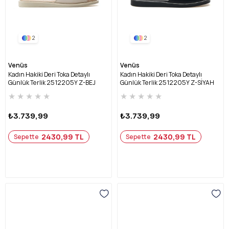
2
2
Venüs
Venüs
Kadın Hakiki Deri Toka Detaylı
Kadın Hakiki Deri Toka Detaylı
Günlük Terlik 2512205Y Z-BEJ
Günlük Terlik 2512205Y Z-SİYAH
★
★
★
★
★
★
★
★
★
★
₺3.739,99
₺3.739,99
2430,99 TL
2430,99 TL
Sepette
Sepette