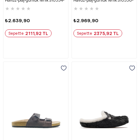
Havuz-plaj-günlük Terlik S10334-
Havuz-plaj-günlük Terlik S10336-
SİYAH RUGAN
SİYAH
★
★
★
★
★
★
★
★
★
★
₺2.639,90
₺2.969,90
2111,92 TL
2375,92 TL
Sepette
Sepette