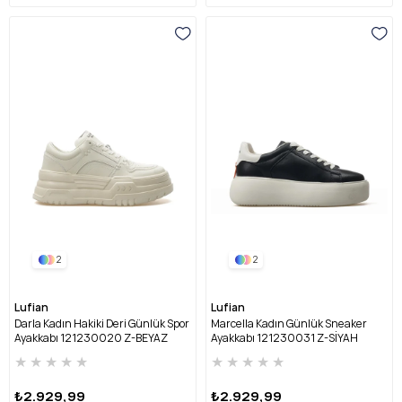
2
2
Lufian
Lufian
Darla Kadın Hakiki Deri Günlük Spor
Marcella Kadın Günlük Sneaker
Ayakkabı 121230020 Z-BEYAZ
Ayakkabı 121230031 Z-SİYAH
★
★
★
★
★
★
★
★
★
★
₺2.929,99
₺2.929,99