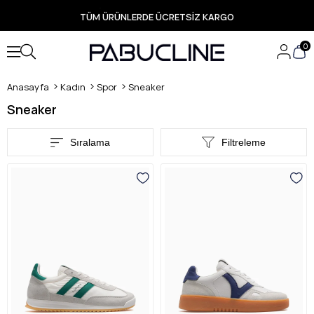
PEŞİN FİYATINA 3 TAKSİT İMKANI
TÜM ÜRÜNLERDE ÜCRETSİZ KARGO
Yeni Sezon Ürünlerde Özel Fırsatlar
Seçili Ürünlerde Hızlı Teslimat
0
Anasayfa
Kadın
Spor
Sneaker
Sneaker
Sıralama
Filtreleme