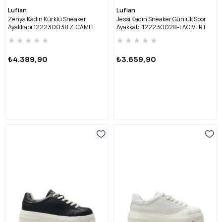
Lufian
Lufian
Zenya Kadın Kürklü Sneaker
Jessi Kadın Sneaker Günlük Spor
Ayakkabı 122230038 Z-CAMEL
Ayakkabı 122230028-LACİVERT
★
★
★
★
★
★
★
★
★
★
₺4.389,90
₺3.659,90