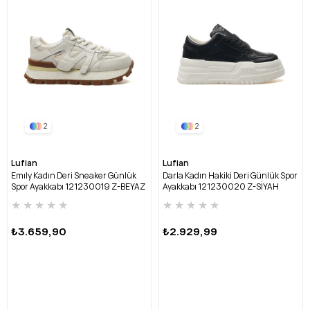
2
2
Lufian
Lufian
Emıly Kadın Deri Sneaker Günlük
Darla Kadın Hakiki Deri Günlük Spor
Spor Ayakkabı 121230019 Z-BEYAZ
Ayakkabı 121230020 Z-SİYAH
★
★
★
★
★
★
★
★
★
★
₺3.659,90
₺2.929,99