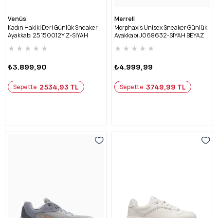
Venüs
Merrell
Kadın Hakiki Deri Günlük Sneaker
Morphaxis Unisex Sneaker Günlük
Ayakkabı 25150012Y Z-SİYAH
Ayakkabı J068632-SİYAH BEYAZ
★
★
★
★
★
★
★
★
★
★
₺3.899,90
₺4.999,99
2534,93 TL
3749,99 TL
Sepette
Sepette