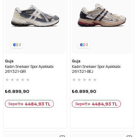
2
2
Guja
Guja
Kadın Snekaer Spor Ayakkabı
Kadın Snekaer Spor Ayakkabı
26Y321-GRİ
26Y321-BEJ
★
★
★
★
★
★
★
★
★
★
₺6.899,90
₺6.899,90
4484,93 TL
4484,93 TL
Sepette
Sepette