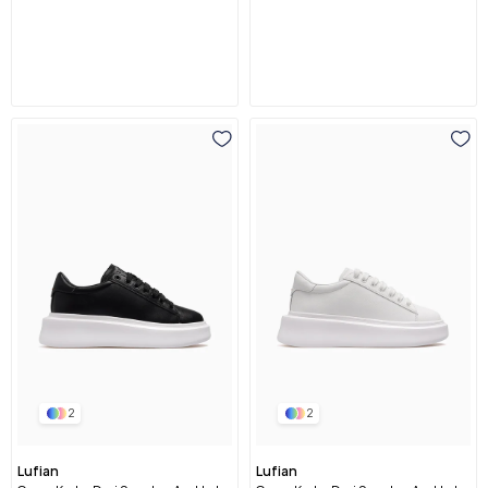
2
2
Lufian
Lufian