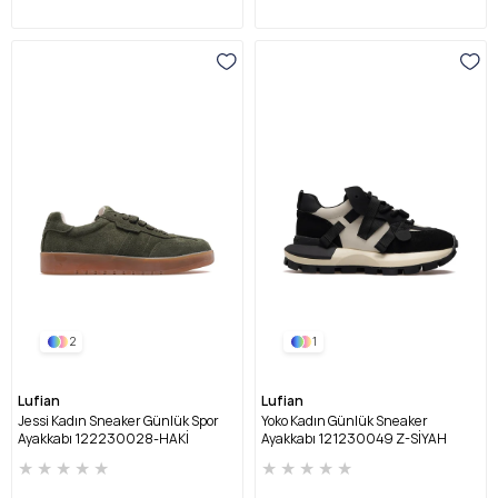
2
1
Lufian
Lufian
Jessi Kadın Sneaker Günlük Spor
Yoko Kadın Günlük Sneaker
Ayakkabı 122230028-HAKİ
Ayakkabı 121230049 Z-SİYAH
★
★
★
★
★
★
★
★
★
★