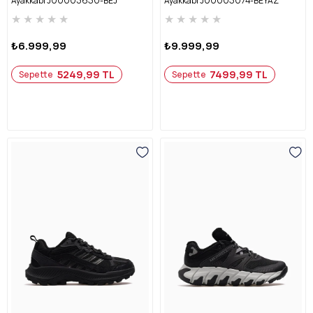
Ayakkabı J00003650-BEJ
Ayakkabı J00005074-BEYAZ
★
★
★
★
★
★
★
★
★
★
₺6.999,99
₺9.999,99
5249,99 TL
7499,99 TL
Sepette
Sepette