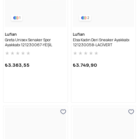
1
2
Lufian
Lufian
Greta Unisex Senaker Spor
Elsa Kadın Deri Sneaker Ayakkabı
Ayakkabı 121230067-YEŞİL
121230058-LACİVERT
★
★
★
★
★
★
★
★
★
★
₺3.363,55
₺3.749,90