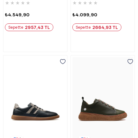
★
★
★
★
★
★
★
★
★
★
₺4.549,90
₺4.099,90
2957,43 TL
2664,93 TL
Sepette
Sepette