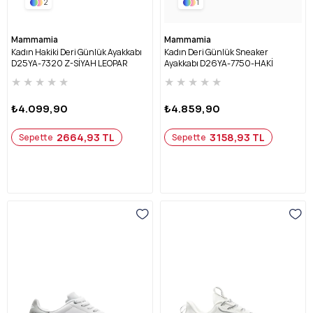
2
1
Mammamia
Mammamia
Kadın Hakiki Deri Günlük Ayakkabı
Kadın Deri Günlük Sneaker
D25YA-7320 Z-SİYAH LEOPAR
Ayakkabı D26YA-7750-HAKİ
★
★
★
★
★
★
★
★
★
★
₺4.099,90
₺4.859,90
2664,93 TL
3158,93 TL
Sepette
Sepette