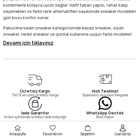
kombinlerle kolayca uyum sağlar. Hafif taban yapısı, rahat kalıp
seçenekleri ve farklı renk alternatifleri sayesinde sneaker modelleri
gün boyu konfor sunar.
Pabucline kadın sneaker kategorisinde beyaz sneaker, siyah
sneaker, renkli sneaker ve günlük kullanıma uygun farklı modelleri
inceleyebilirsiniz. Tarzınıza ve ihtiyacınıza uygun kadın sneaker
Devamı için tıklayınız
modelini seçerek kombinlerinizi rahatlıkla tamamlayabilirsiniz.
Kadın Sneaker Hakkında Sık Sorulan Sorular
Sneaker ayakkabı ne demek?
Sneaker, günlük kullanım için tasarlanan rahat ve sportif
görünümlü ayakkabı modelidir.
Kadın sneaker hangi kombinlerle giyilir?
Ücretsiz Kargo
Hızlı Teslimat
750 TL ve üzeri Ücretsiz Kargo
Siparişiniz Aynı Gün Kargoda
Jean, eşofman, tayt, etek, elbise ve casual kombinlerle rahatlıkla
kullanılabilir.
Beyaz sneaker kadın kombinlerinde kullanışlı mı?
WhatsApp Destek
İade Garantisi
Bize Ulaşın
14 Gün içerisinde ücretsiz iade kolaylığı!
Evet, beyaz sneaker birçok renkle uyum sağladığı için günlük
kombinlerde sık tercih edilir.
Anasayfa
Favorilerim
Sepetim
Üye Girişi