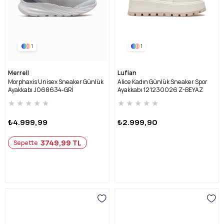
1
1
Merrell
Lufian
Morphaxis Unisex Sneaker Günlük
Alice Kadın Günlük Sneaker Spor
Ayakkabı J068634-GRİ
Ayakkabı 121230026 Z-BEYAZ
★
★
★
★
★
★
★
★
★
★
₺4.999,99
₺2.999,90
3749,99 TL
Sepette