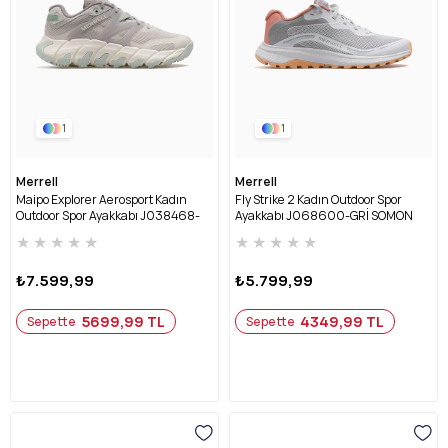
1
1
Merrell
Merrell
Maipo Explorer Aerosport Kadın
Fly Strike 2 Kadın Outdoor Spor
Outdoor Spor Ayakkabı J038468-
Ayakkabı J068600-GRİ SOMON
YEŞİL
★
★
★
★
★
★
★
★
★
★
₺7.599,99
₺5.799,99
5699,99 TL
4349,99 TL
Sepette
Sepette