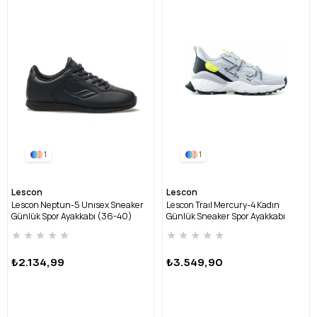
1
1
Lescon
Lescon
Lescon Neptun-5 Unısex Sneaker
Lescon Traıl Mercury-4 Kadın
Günlük Spor Ayakkabı (36-40)
Günlük Sneaker Spor Ayakkabı
NEPTUN-5 U-SİYAH
(36-40) TRAIL-MERCURY-4 Z-GRİ
★
★
★
★
★
★
★
★
★
★
₺2.134,99
₺3.549,90