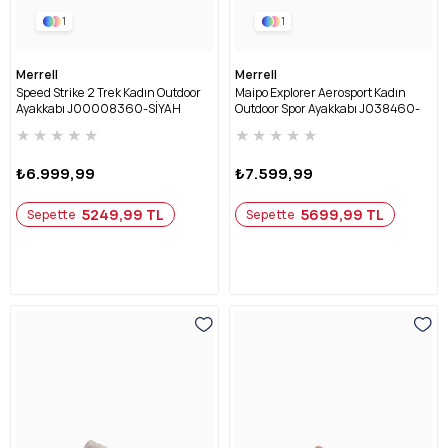
1
1
Merrell
Merrell
Speed Strike 2 Trek Kadın Outdoor
Maipo Explorer Aerosport Kadın
Ayakkabı J00008360-SİYAH
Outdoor Spor Ayakkabı J038460-
SİYAH
★
★
★
★
★
★
★
★
★
★
₺6.999,99
₺7.599,99
5249,99 TL
5699,99 TL
Sepette
Sepette