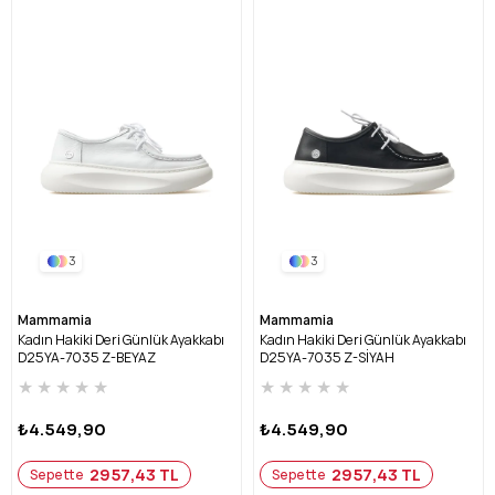
3
3
Mammamia
Mammamia
Kadın Hakiki Deri Günlük Ayakkabı
Kadın Hakiki Deri Günlük Ayakkabı
D25YA-7035 Z-BEYAZ
D25YA-7035 Z-SİYAH
★
★
★
★
★
★
★
★
★
★
₺4.549,90
₺4.549,90
2957,43 TL
2957,43 TL
Sepette
Sepette