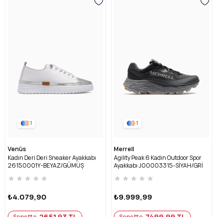
1
1
Venüs
Merrell
Kadın Deri Deri Sneaker Ayakkabı
Agility Peak 6 Kadın Outdoor Spor
26150001Y-BEYAZ/GÜMÜŞ
Ayakkabı J00003315-SİYAH/GRİ
★
★
★
★
★
★
★
★
★
★
₺4.079,90
₺9.999,99
2651,93 TL
7499,99 TL
Sepette
Sepette