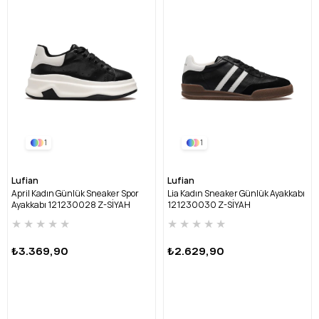
1
1
Lufian
Lufian
April Kadın Günlük Sneaker Spor
Lia Kadın Sneaker Günlük Ayakkabı
Ayakkabı 121230028 Z-SİYAH
121230030 Z-SİYAH
★
★
★
★
★
★
★
★
★
★
₺3.369,90
₺2.629,90