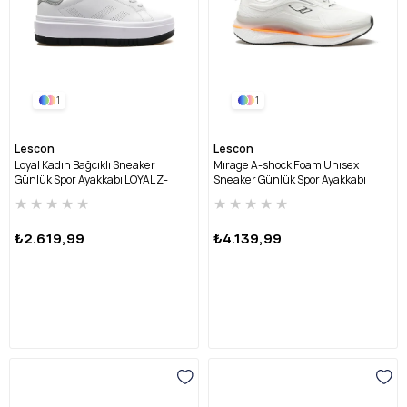
1
1
Lescon
Lescon
Loyal Kadın Bağcıklı Sneaker
Mırage A-shock Foam Unısex
Günlük Spor Ayakkabı LOYAL Z-
Sneaker Günlük Spor Ayakkabı
BEYAZ
(36-40) MIRAGE A-SHOCK U-
★
★
★
★
★
★
★
★
★
★
BEYAZ
₺2.619,99
₺4.139,99