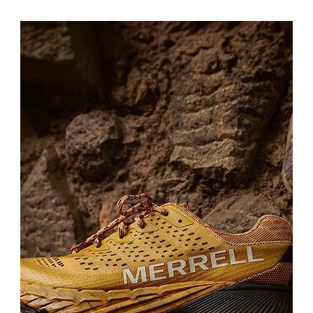
Topuklu ayakkabı günlük kullanılabilir mi?
Rahat kalıplı ve kısa topuklu modeller günlük kullanımda tercih
edilebilir.
Topuklu ayakkabı hangi kombinlerle giyilir?
Elbise, etek, kumaş pantolon, takım ve özel gün kombinleriyle
kullanılabilir.