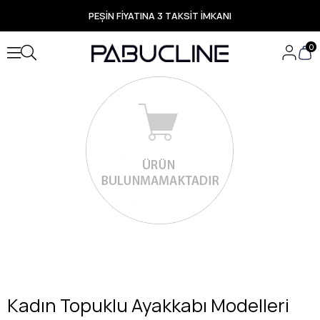
PEŞİN FİYATINA 3 TAKSİT İMKANI
TÜM ÜRÜNLERDE ÜCRETSİZ KARGO
Yeni Sezon Ürünlerde Özel Fırsatlar
0
Seçili Ürünlerde Hızlı Teslimat
Kadın Topuklu Ayakkabı Modelleri