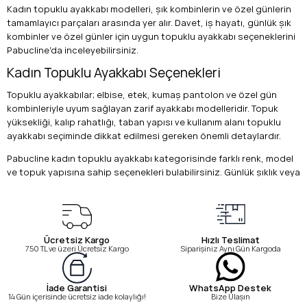
Kadın topuklu ayakkabı modelleri, şık kombinlerin ve özel günlerin
tamamlayıcı parçaları arasında yer alır. Davet, iş hayatı, günlük şık
kombinler ve özel günler için uygun topuklu ayakkabı seçeneklerini
Pabucline’da inceleyebilirsiniz.
Kadın Topuklu Ayakkabı Seçenekleri
Topuklu ayakkabılar; elbise, etek, kumaş pantolon ve özel gün
kombinleriyle uyum sağlayan zarif ayakkabı modelleridir. Topuk
yüksekliği, kalıp rahatlığı, taban yapısı ve kullanım alanı topuklu
ayakkabı seçiminde dikkat edilmesi gereken önemli detaylardır.
Pabucline kadın topuklu ayakkabı kategorisinde farklı renk, model
ve topuk yapısına sahip seçenekleri bulabilirsiniz. Günlük şıklık veya
özel gün kombinleri için tarzınıza uygun topuklu ayakkabıyı kolayca
inceleyebilirsiniz.
Kadın Topuklu Ayakkabı Hakkında Sık Sorulan
Sorular
Ücretsiz Kargo
Hızlı Teslimat
750 TL ve üzeri Ücretsiz Kargo
Siparişiniz Aynı Gün Kargoda
Topuklu ayakkabı seçerken nelere dikkat edilmeli?
Topuk yüksekliği, kalıp rahatlığı, taban desteği, kullanım alanı ve
doğru numara seçimi dikkate alınmalıdır.
WhatsApp Destek
İade Garantisi
Bize Ulaşın
14 Gün içerisinde ücretsiz iade kolaylığı!