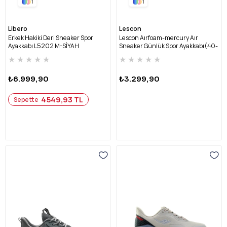
1
1
Libero
Lescon
Erkek Hakiki Deri Sneaker Spor
Lescon Aırfoam-mercury Aır
Ayakkabı L5202 M-SİYAH
Sneaker Günlük Spor Ayakkabı(40-
45) AIRFOAM-MERCURY-3 M-
★
★
★
★
★
★
★
★
★
★
BEYAZ
₺6.999,90
₺3.299,90
4549,93 TL
Sepette