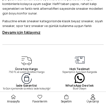
kombinlerle kolayca uyum sağlar. Hafif taban yapısı, rahat kalıp
seçenekleri ve farklı renk alternatifleri sayesinde sneaker modelleri
gün boyu konfor sunar.
Pabucline erkek sneaker kategorisinde klasik beyaz sneaker, siyah
sneaker, spor tarz sneaker ve günlük kullanıma uygun farklı
modelleri inceleyebilirsiniz. Tarzınıza ve ihtiyacınıza uygun erkek
Devamı için tıklayınız
sneaker modelini seçerek kombinlerinizi tamamlayabilirsiniz.
Erkek Sneaker Hakkında Sık Sorulan Sorular
Sneaker ayakkabı ne demek?
Sneaker, günlük kullanım için tasarlanan rahat ve sportif
görünümlü ayakkabı modelidir.
Erkek sneaker hangi kombinlerle giyilir?
Ücretsiz Kargo
Hızlı Teslimat
750 TL ve üzeri Ücretsiz Kargo
Siparişiniz Aynı Gün Kargoda
Jean, eşofman, jogger, chino pantolon ve casual kombinlerle
rahatlıkla kullanılabilir.
Beyaz sneaker erkekler için kullanışlı mı?
WhatsApp Destek
İade Garantisi
Bize Ulaşın
14 Gün içerisinde ücretsiz iade kolaylığı!
Evet, beyaz sneaker birçok renkle uyum sağladığı için günlük
kombinlerde sık tercih edilir.
Anasayfa
Favorilerim
Sepetim
Üye Girişi