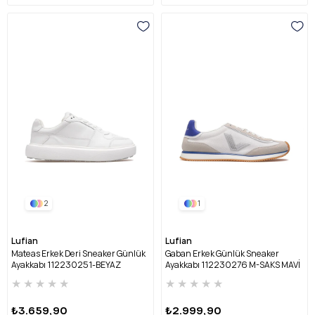
2
1
Lufian
Lufian
Mateas Erkek Deri Sneaker Günlük
Gaban Erkek Günlük Sneaker
Ayakkabı 112230251-BEYAZ
Ayakkabı 112230276 M-SAKS MAVİ
★
★
★
★
★
★
★
★
★
★
₺3.659,90
₺2.999,90