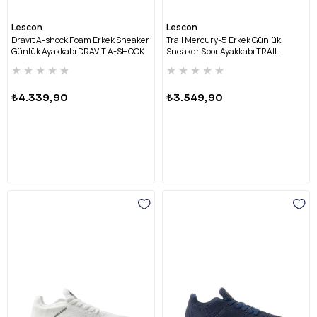
Lescon
Lescon
Dravıt A-shock Foam Erkek Sneaker
Traıl Mercury-5 Erkek Günlük
Günlük Ayakkabı DRAVIT A-SHOCK
Sneaker Spor Ayakkabı TRAIL-
FOAM-BEYAZ
MERCURY-5 M-KUM
★
★
★
★
★
★
★
★
★
★
₺4.339,90
₺3.549,90