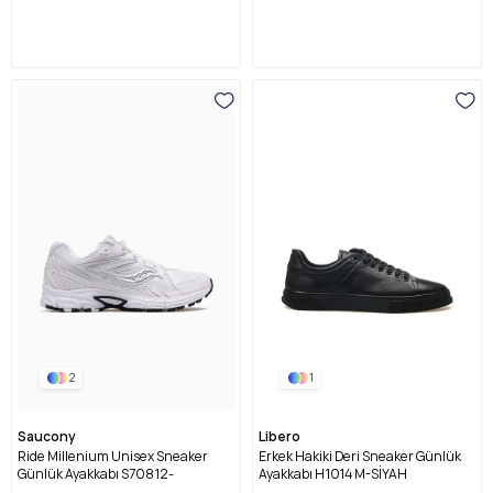
2
1
Saucony
Libero
Ride Millenium Unisex Sneaker
Erkek Hakiki Deri Sneaker Günlük
Günlük Ayakkabı S70812-
Ayakkabı H1014 M-SİYAH
BEYAZ/GÜMÜŞ