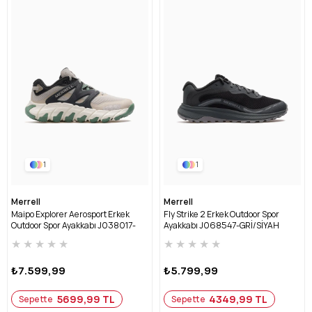
1
1
Merrell
Merrell
Maipo Explorer Aerosport Erkek
Fly Strike 2 Erkek Outdoor Spor
Outdoor Spor Ayakkabı J038017-
Ayakkabı J068547-GRİ/SİYAH
BEJ/YEŞİL
★
★
★
★
★
★
★
★
★
★
₺7.599,99
₺5.799,99
5699,99 TL
4349,99 TL
Sepette
Sepette