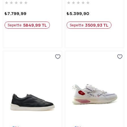
★
★
★
★
★
★
★
★
★
★
₺7.799,99
₺5.399,90
5849,99 TL
3509,93 TL
Sepette
Sepette