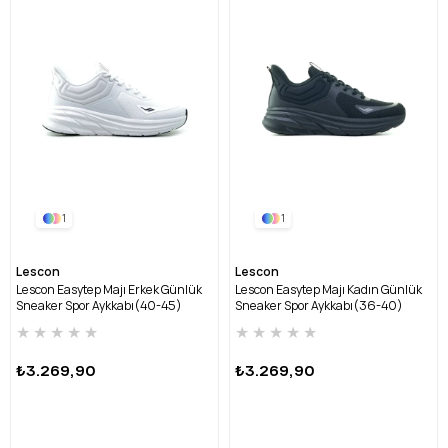
1
1
Lescon
Lescon
Lescon Easytep Majı Erkek Günlük
Lescon Easytep Majı Kadın Günlük
Sneaker Spor Aykkabı(40-45)
Sneaker Spor Aykkabı(36-40)
EASYTEP-MAJI-3 M-BEYAZ
EASYTEP-MAJI-3 Z-SİYAH
★
★
★
★
★
★
★
★
★
★
₺3.269,90
₺3.269,90