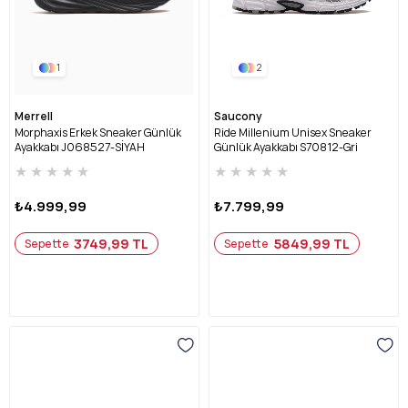
1
2
Merrell
Saucony
Morphaxis Erkek Sneaker Günlük
Ride Millenium Unisex Sneaker
Ayakkabı J068527-SİYAH
Günlük Ayakkabı S70812-Gri
Gümüş
★
★
★
★
★
★
★
★
★
★
₺4.999,99
₺7.799,99
3749,99 TL
5849,99 TL
Sepette
Sepette