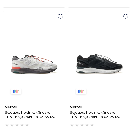
1
1
Merrell
Merrell
Skyquest Trek Erkek Sneaker
Skyquest Trek Erkek Sneaker
Günlük Ayakkabı J068539 M-
Günlük Ayakkabı J068529 M-
EKRU
SİYAH
★
★
★
★
★
★
★
★
★
★