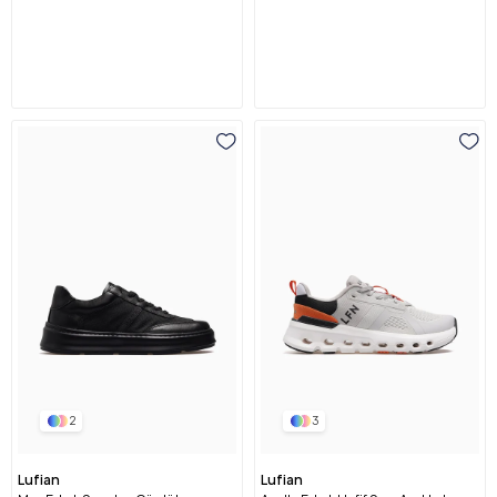
2
3
Lufian
Lufian