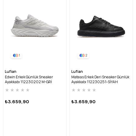
1
2
Lufian
Lufian
Edwin Erkek Günlük Sneaker
Mateas Erkek Deri Sneaker Günlük
Ayakkabı 112230202 M-GRİ
Ayakkabı 112230251-SİYAH
★
★
★
★
★
★
★
★
★
★
₺3.659,90
₺3.659,90