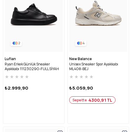
2
4
Lufian
New Balance
Ryan Erkek Günlük Sneaker
Unisex Sneaker Spor Ayakkabı
Ayakkabı 111230290-FULL SİYAH
ML408-BEJ
★
★
★
★
★
★
★
★
★
★
₺2.999,90
₺5.059,90
4300,91 TL
Sepette