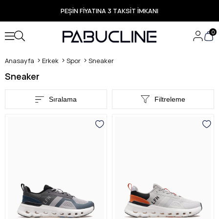
PEŞİN FİYATINA 3 TAKSİT İMKANI
TÜM ÜRÜNLERDE ÜCRETSİZ KARGO
Yeni Sezon Ürünlerde Özel Fırsatlar
Seçili Ürünlerde Hızlı Teslimat
0
Anasayfa
Erkek
Spor
Sneaker
Sneaker
Sıralama
Filtreleme