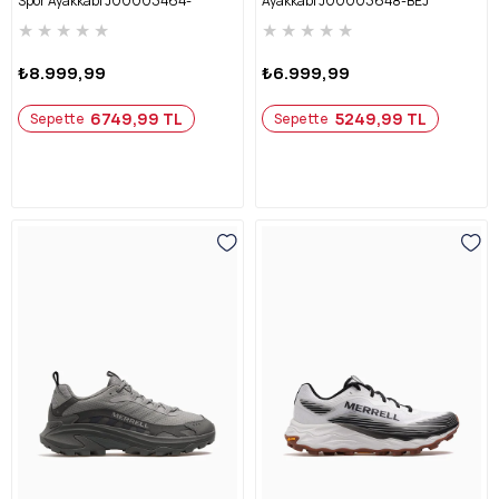
Spor Ayakkabı J00003464-
Ayakkabı J00003648-BEJ
SİYAH/BEYAZ
★
★
★
★
★
★
★
★
★
★
₺8.999,99
₺6.999,99
6749,99 TL
5249,99 TL
Sepette
Sepette