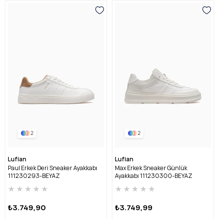
2
2
Lufian
Lufian
Paul Erkek Deri Sneaker Ayakkabı
Max Erkek Sneaker Günlük
111230293-BEYAZ
Ayakkabı 111230300-BEYAZ
★
★
★
★
★
★
★
★
★
★
₺3.749,90
₺3.749,99