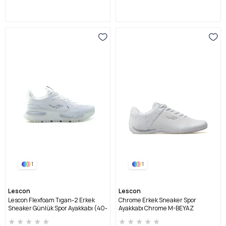
1
1
Lescon
Lescon
Lescon Flexfoam Tıgan-2 Erkek
Chrome Erkek Sneaker Spor
Sneaker Günlük Spor Ayakkabı (40-
Ayakkabı Chrome M-BEYAZ
45) FLEXFOAM TIGAN-2 M-BEYAZ
★
★
★
★
★
★
★
★
★
★