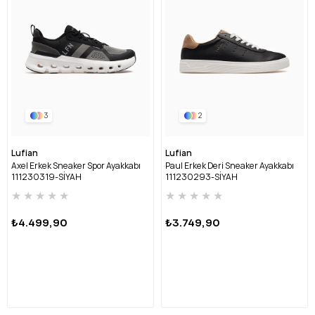
3
2
Lufian
Lufian
Axel Erkek Sneaker Spor Ayakkabı
Paul Erkek Deri Sneaker Ayakkabı
111230319-SİYAH
111230293-SİYAH
★
★
★
★
★
★
★
★
★
★
₺4.499,90
₺3.749,90