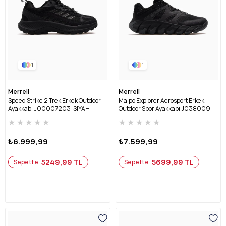
1
1
Merrell
Merrell
Speed Strike 2 Trek Erkek Outdoor
Maipo Explorer Aerosport Erkek
Ayakkabı J00007203-SİYAH
Outdoor Spor Ayakkabı J038009-
SİYAH
★
★
★
★
★
★
★
★
★
★
₺6.999,99
₺7.599,99
5249,99 TL
5699,99 TL
Sepette
Sepette