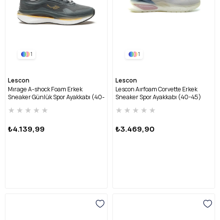
1
1
Lescon
Lescon
Mırage A-shock Foam Erkek
Lescon Aırfoam Corvette Erkek
Sneaker Günlük Spor Ayakkabı (40-
Sneaker Spor Ayakkabı (40-45)
45) MIRAGE A-SHOCK M-FÜME
AIRFOAM CORVETTE M-KUM
★
★
★
★
★
★
★
★
★
★
₺4.139,99
₺3.469,90