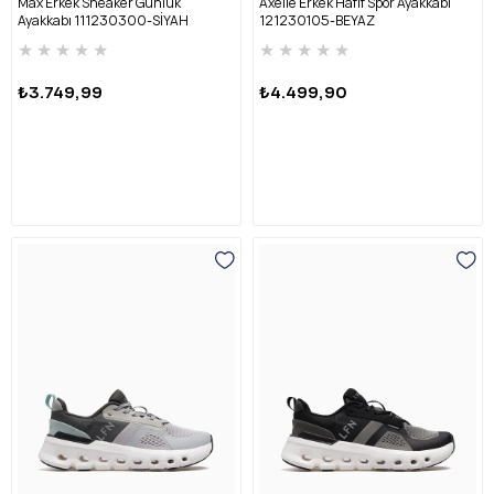
Max Erkek Sneaker Günlük
Axelle Erkek Hafif Spor Ayakkabı
Ayakkabı 111230300-SİYAH
121230105-BEYAZ
★
★
★
★
★
★
★
★
★
★
₺3.749,99
₺4.499,90