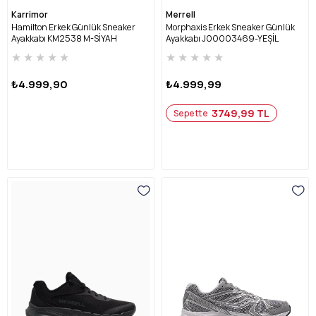
Karrimor
Merrell
Hamilton Erkek Günlük Sneaker
Morphaxis Erkek Sneaker Günlük
Ayakkabı KM2538 M-SİYAH
Ayakkabı J00003469-YEŞİL
★
★
★
★
★
★
★
★
★
★
₺4.999,90
₺4.999,99
3749,99 TL
Sepette