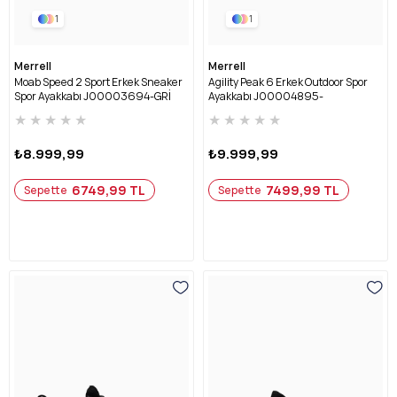
1
1
Merrell
Merrell
Moab Speed 2 Sport Erkek Sneaker
Agility Peak 6 Erkek Outdoor Spor
Spor Ayakkabı J00003694-GRİ
Ayakkabı J00004895-
BEYAZ/SİYAH
★
★
★
★
★
★
★
★
★
★
₺8.999,99
₺9.999,99
6749,99 TL
7499,99 TL
Sepette
Sepette