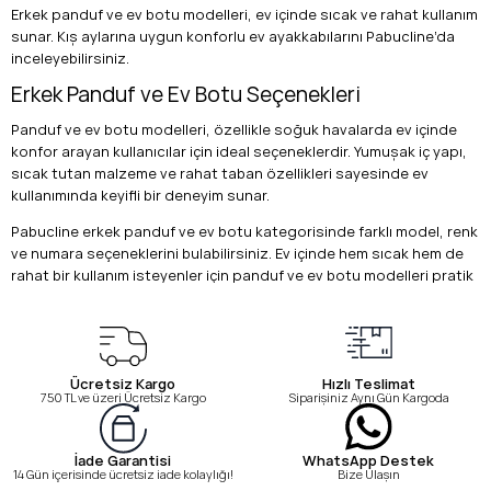
Erkek panduf ve ev botu modelleri, ev içinde sıcak ve rahat kullanım
sunar. Kış aylarına uygun konforlu ev ayakkabılarını Pabucline’da
inceleyebilirsiniz.
Erkek Panduf ve Ev Botu Seçenekleri
Panduf ve ev botu modelleri, özellikle soğuk havalarda ev içinde
konfor arayan kullanıcılar için ideal seçeneklerdir. Yumuşak iç yapı,
sıcak tutan malzeme ve rahat taban özellikleri sayesinde ev
kullanımında keyifli bir deneyim sunar.
Pabucline erkek panduf ve ev botu kategorisinde farklı model, renk
ve numara seçeneklerini bulabilirsiniz. Ev içinde hem sıcak hem de
rahat bir kullanım isteyenler için panduf ve ev botu modelleri pratik
bir tercih oluşturur.
Erkek Panduf ve Ev Botu Hakkında Sık Sorulan
Sorular
Ücretsiz Kargo
Hızlı Teslimat
Panduf ne zaman kullanılır?
750 TL ve üzeri Ücretsiz Kargo
Siparişiniz Aynı Gün Kargoda
Genellikle ev içinde, özellikle soğuk havalarda sıcak ve rahat
kullanım için tercih edilir.
WhatsApp Destek
İade Garantisi
Ev botu ile panduf aynı mı?
Bize Ulaşın
14 Gün içerisinde ücretsiz iade kolaylığı!