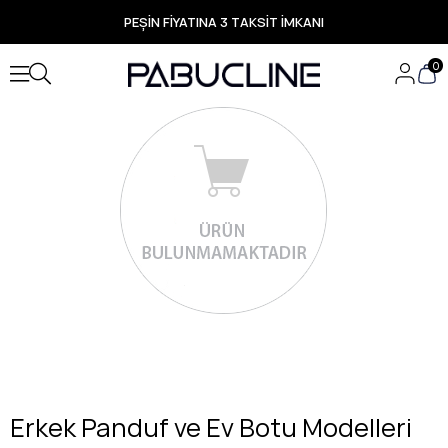
PEŞİN FİYATINA 3 TAKSİT İMKANI
TÜM ÜRÜNLERDE ÜCRETSİZ KARGO
Yeni Sezon Ürünlerde Özel Fırsatlar
0
Seçili Ürünlerde Hızlı Teslimat
Erkek Panduf ve Ev Botu Modelleri