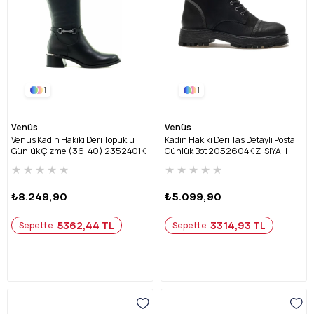
1
1
Venüs
Venüs
Venüs Kadın Hakiki Deri Topuklu
Kadın Hakiki Deri Taş Detaylı Postal
Günlük Çizme (36-40) 2352401K
Günlük Bot 2052604K Z-SİYAH
Z-SİYAH
NUBUK
★
★
★
★
★
★
★
★
★
★
₺8.249,90
₺5.099,90
5362,44 TL
3314,93 TL
Sepette
Sepette