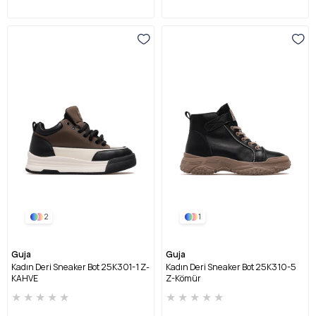
2
1
Guja
Guja
Kadın Deri Sneaker Bot 25K301-1 Z-
Kadın Deri Sneaker Bot 25K310-5
KAHVE
Z-Kömür
★
★
★
★
★
★
★
★
★
★