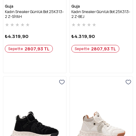
Guja
Guja
Kadın Sneaker Günlük Bot 25K313-
Kadın Sneaker Günlük Bot 25K313-
2 Z-SİYAH
2 Z-BEJ
★
★
★
★
★
★
★
★
★
★
₺4.319,90
₺4.319,90
2807,93 TL
2807,93 TL
Sepette
Sepette