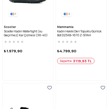
1
2
Scooter
Mammamia
Scooter Kadın Watertıght (su
Kadın Hakiki Deri Topuklu Günlük
Geçirmez) Kar Çizmesi (36-40)
Bot D25KB-1670 Z-SİYAH
Z7447-SİYAH
★
★
★
★
★
★
★
★
★
★
₺1.979,90
₺4.799,90
3119,93 TL
Sepette