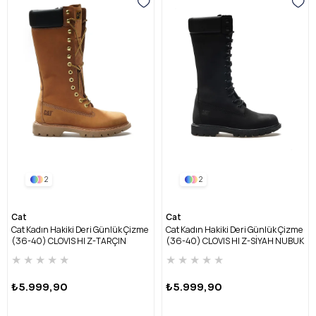
2
2
Cat
Cat
Cat Kadın Hakiki Deri Günlük Çizme
Cat Kadın Hakiki Deri Günlük Çizme
(36-40) CLOVIS HI Z-TARÇIN
(36-40) CLOVIS HI Z-SİYAH NUBUK
NUBUK
★
★
★
★
★
★
★
★
★
★
₺5.999,90
₺5.999,90