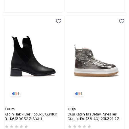
1
1
Kuum
Guja
Kadın Hakiki Deri Topuklu Günlük
Guja Kadın Taş Detaylı Sneaker
Bot K6130032 Z-SİYAH
Günlük Bot (36-40) 23K321-7 Z-
GRİ
★
★
★
★
★
★
★
★
★
★