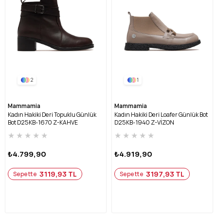
2
1
Mammamia
Mammamia
Kadın Hakiki Deri Topuklu Günlük
Kadın Hakiki Deri Loafer Günlük Bot
Bot D25KB-1670 Z-KAHVE
D25KB-1940 Z-VİZON
★
★
★
★
★
★
★
★
★
★
₺4.799,90
₺4.919,90
3119,93 TL
3197,93 TL
Sepette
Sepette