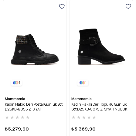
1
1
Mammamia
Mammamia
Kadın Hakiki Deri Postal Günlük Bot
Kadın Hakiki Deri Topuklu Günlük
D25KB-8055 Z-SİYAH
Bot D25KB-8075 Z-SİYAH NUBUK
★
★
★
★
★
★
★
★
★
★
₺5.279,90
₺5.369,90