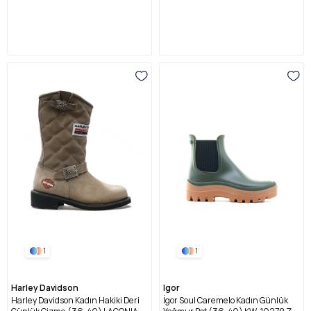
1
1
Harley Davidson
Igor
Harley Davidson Kadın Hakiki Deri
İgor Soul Caremelo Kadın Günlük