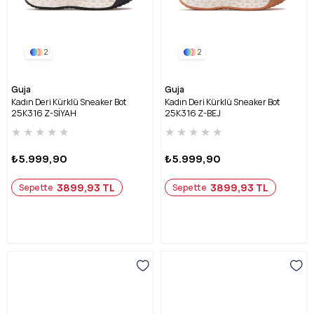
2
2
Guja
Guja
Kadın Deri Kürklü Sneaker Bot
Kadın Deri Kürklü Sneaker Bot
25K316 Z-SİYAH
25K316 Z-BEJ
★
★
★
★
★
★
★
★
★
★
₺5.999,90
₺5.999,90
3899,93 TL
3899,93 TL
Sepette
Sepette