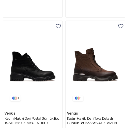
1
1
Venüs
Venüs
Kadın Hakiki Deri Postal Günlük Bot
Kadın Hakiki Deri Toka Detaylı
1950865K Z-SİYAH NUBUK
Günlük Bot 2353524K Z-VİZON
NUBUK