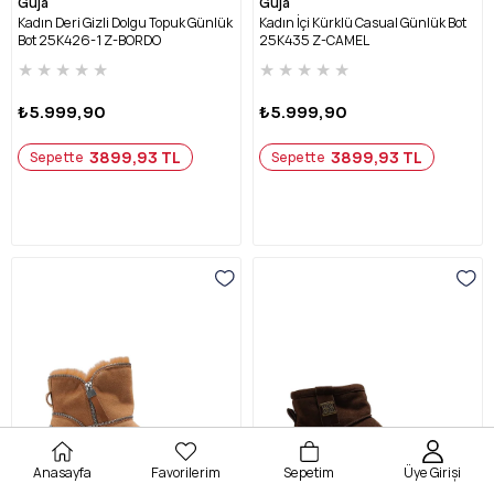
Guja
Guja
Kadın Deri Gizli Dolgu Topuk Günlük
Kadın İçi Kürklü Casual Günlük Bot
Bot 25K426-1 Z-BORDO
25K435 Z-CAMEL
★
★
★
★
★
★
★
★
★
★
₺5.999,90
₺5.999,90
3899,93 TL
3899,93 TL
Sepette
Sepette
Anasayfa
Favorilerim
Sepetim
Üye Girişi