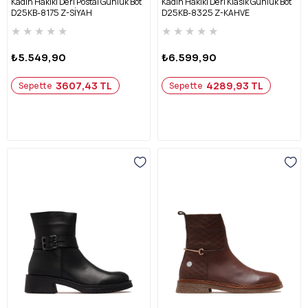
Kadın Hakiki Deri Postal Günlük Bot
Kadın Hakiki Deri Klasik Günlük Bot
D25KB-8175 Z-SİYAH
D25KB-8325 Z-KAHVE
★
★
★
★
★
★
★
★
★
★
₺5.549,90
₺6.599,90
3607,43 TL
4289,93 TL
Sepette
Sepette