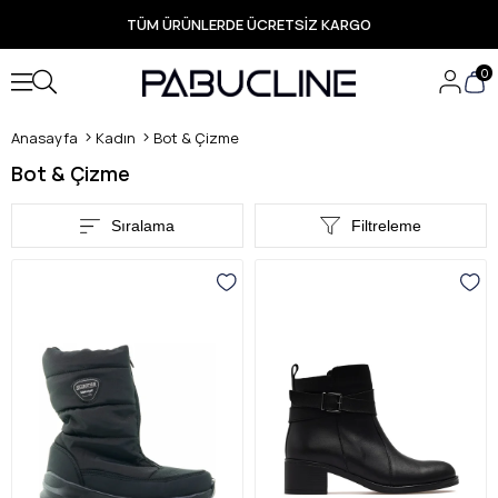
PEŞİN FİYATINA 3 TAKSİT İMKANI
TÜM ÜRÜNLERDE ÜCRETSİZ KARGO
Yeni Sezon Ürünlerde Özel Fırsatlar
Seçili Ürünlerde Hızlı Teslimat
0
Anasayfa
Kadın
Bot & Çizme
Bot & Çizme
Sıralama
Filtreleme