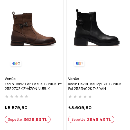
2
1
Venüs
Venüs
Kadın Hakiki Deri Casual Günlük Bot
Kadın Hakiki Deri Topuklu Günlük
2552703K Z-VİZON NUBUK
Bot 2553402K Z-SİYAH
★
★
★
★
★
★
★
★
★
★
₺5.579,90
₺5.609,90
3626,93 TL
3646,43 TL
Sepette
Sepette