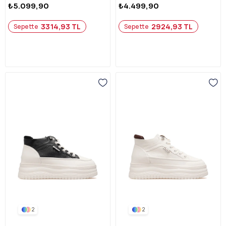
₺5.099,90
₺4.499,90
3314,93 TL
2924,93 TL
Sepette
Sepette
2
2