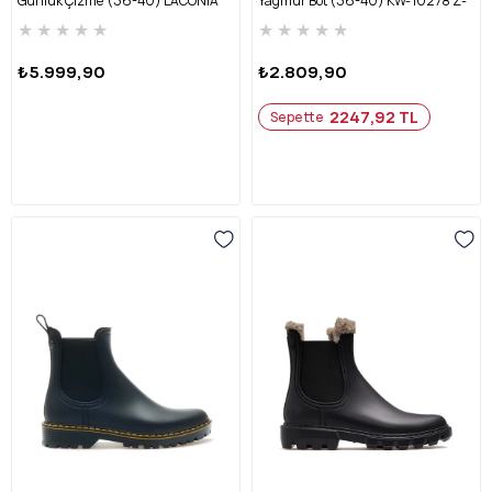
Günlük Çizme (36-40) LACONIA
Yağmur Bot (36-40) KW-10278 Z-
Z-BEJ SÜET
HAKİ
★
★
★
★
★
★
★
★
★
★
₺5.999,90
₺2.809,90
2247,92 TL
Sepette