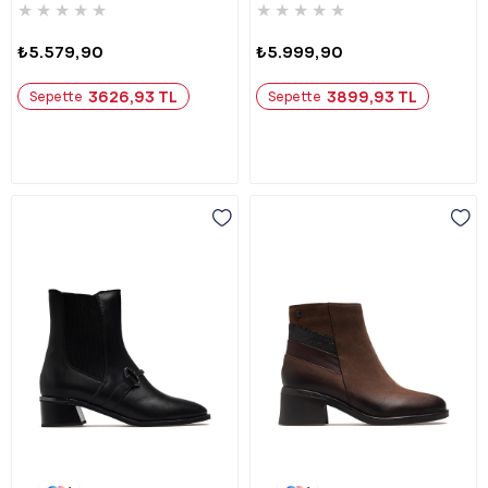
★
★
★
★
★
★
★
★
★
★
₺5.579,90
₺5.999,90
3626,93 TL
3899,93 TL
Sepette
Sepette