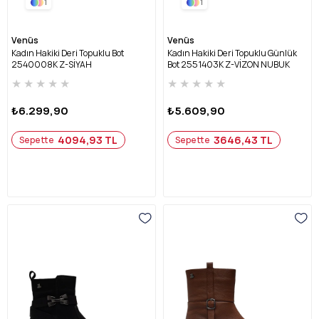
1
1
Venüs
Venüs
Kadın Hakiki Deri Topuklu Bot
Kadın Hakiki Deri Topuklu Günlük
2540008K Z-SİYAH
Bot 2551403K Z-VİZON NUBUK
★
★
★
★
★
★
★
★
★
★
₺6.299,90
₺5.609,90
4094,93 TL
3646,43 TL
Sepette
Sepette