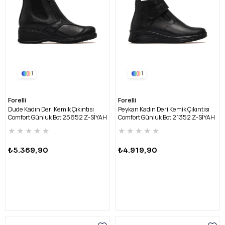
1
1
Forelli
Forelli
Dude Kadın Deri Kemik Çıkıntısı
Peykan Kadın Deri Kemik Çıkıntısı
Comfort Günlük Bot 25652 Z-SİYAH
Comfort Günlük Bot 21352 Z-SİYAH
★
★
★
★
★
★
★
★
★
★
₺5.369,90
₺4.919,90