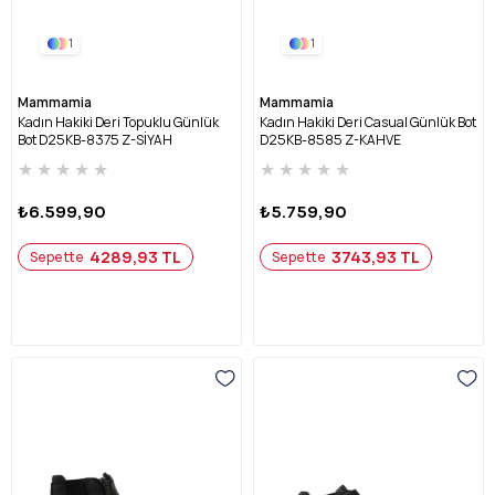
1
1
Mammamia
Mammamia
Kadın Hakiki Deri Topuklu Günlük
Kadın Hakiki Deri Casual Günlük Bot
Bot D25KB-8375 Z-SİYAH
D25KB-8585 Z-KAHVE
★
★
★
★
★
★
★
★
★
★
₺6.599,90
₺5.759,90
4289,93 TL
3743,93 TL
Sepette
Sepette