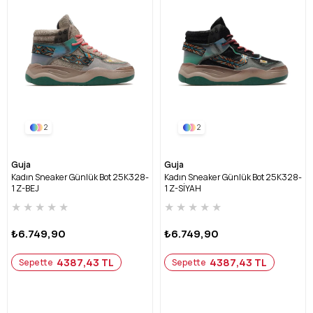
2
2
Guja
Guja
Kadın Sneaker Günlük Bot 25K328-
Kadın Sneaker Günlük Bot 25K328-
1 Z-BEJ
1 Z-SİYAH
★
★
★
★
★
★
★
★
★
★
₺6.749,90
₺6.749,90
4387,43 TL
4387,43 TL
Sepette
Sepette