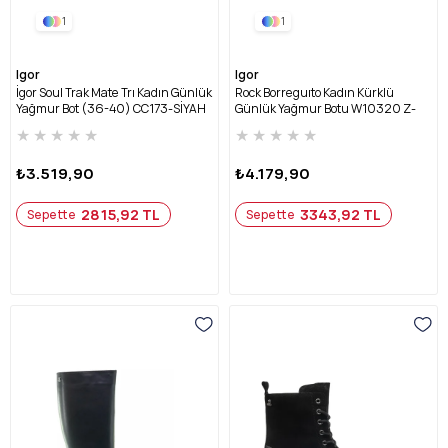
1
1
Igor
Igor
İgor Soul Trak Mate Trı Kadın Günlük
Rock Borreguıto Kadın Kürklü
Yağmur Bot (36-40) CC173-SİYAH
Günlük Yağmur Botu W10320 Z-
SİYAH
★
★
★
★
★
★
★
★
★
★
₺3.519,90
₺4.179,90
2815,92 TL
3343,92 TL
Sepette
Sepette