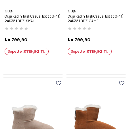
Guja
Guja
Guja Kadın Taşlı Casual Bot (36-41)
Guja Kadın Taşlı Casual Bot (36-41)
24K351 BT Z-SİYAH
24K351 BT Z-CAMEL
★
★
★
★
★
★
★
★
★
★
₺4.799,90
₺4.799,90
3119,93 TL
3119,93 TL
Sepette
Sepette