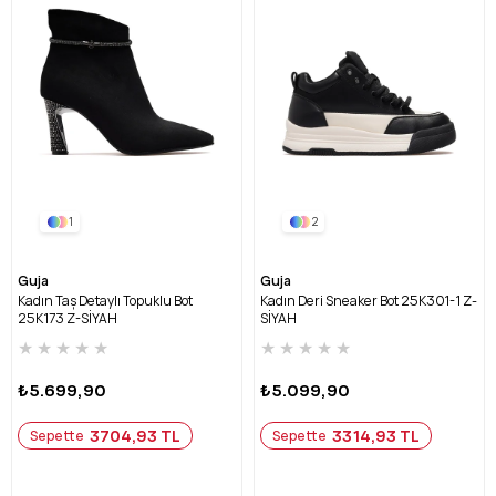
1
2
Guja
Guja
Kadın Taş Detaylı Topuklu Bot
Kadın Deri Sneaker Bot 25K301-1 Z-
25K173 Z-SİYAH
SİYAH
★
★
★
★
★
★
★
★
★
★
₺5.699,90
₺5.099,90
3704,93 TL
3314,93 TL
Sepette
Sepette