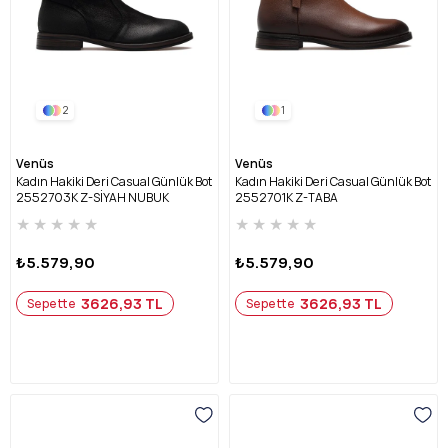
2
1
Venüs
Venüs
Kadın Hakiki Deri Casual Günlük Bot
Kadın Hakiki Deri Casual Günlük Bot
2552703K Z-SİYAH NUBUK
2552701K Z-TABA
★
★
★
★
★
★
★
★
★
★
₺5.579,90
₺5.579,90
3626,93 TL
3626,93 TL
Sepette
Sepette