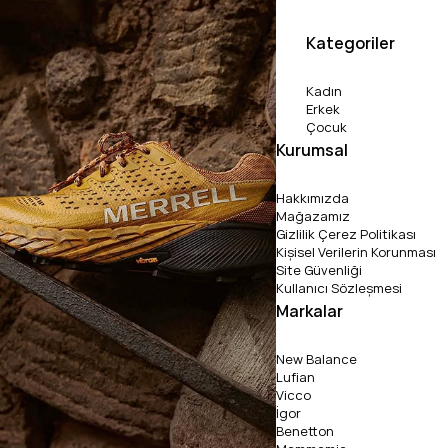
Kategoriler
Kadın
Erkek
Çocuk
Kurumsal
Hakkımızda
Mağazamız
Gizlilik Çerez Politikası
Kişisel Verilerin Korunması
Site Güvenliği
Kullanıcı Sözleşmesi
Markalar
New Balance
Lufian
Vicco
İgor
Benetton