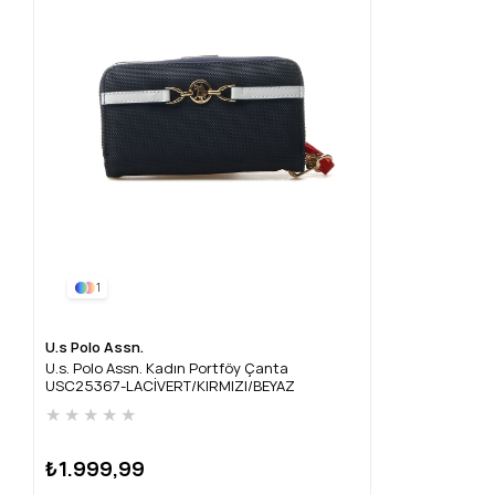
1
U.s Polo Assn.
U.s. Polo Assn. Kadın Portföy Çanta
USC25367-LACİVERT/KIRMIZI/BEYAZ
★
★
★
★
★
₺1.999,99