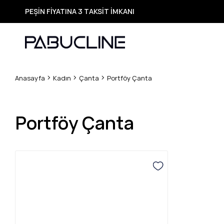
PEŞİN FİYATINA 3 TAKSİT İMKANI
TÜM ÜRÜNLERDE ÜCRETSİZ KARGO
Yeni Sezon Ürünlerde Özel Fırsatlar
Seçili Ürünlerde Hızlı Teslimat
Anasayfa
Kadın
Çanta
Portföy Çanta
Portföy Çanta