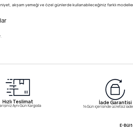
et, akşam yemeği ve özel günlerde kullanabileceğiniz farklı modelleri
lar
.
nlerde de kullanılabilir.
Hızlı Teslimat
İade Garantisi
arişiniz Aynı Gün Kargoda
14 Gün içerisinde ücretsiz iade 
E-Bült