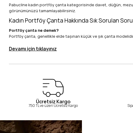
Pabucline kadın portföy çanta kategorisinde davet, düğün, mezuniy
görünümünüzü tamamlayabilirsiniz.
Kadın Portföy Çanta Hakkında Sık Sorulan Soru
Portföy çanta ne demek?
Portföy çanta, genellikle elde taşınan küçük ve şık çanta modelidir
Portföy çanta günlük kullanılır mı?
Devamı için tıklayınız
Daha çok özel günlerde tercih edilir; sade modeller günlük şık kombi
Portföy çanta hangi kombinlerle kullanılır?
Elbise, abiye, takım, etek ve özel gün kombinleriyle kullanılabilir.
Ücretsiz Kargo
750 TL ve üzeri Ücretsiz Kargo
Sip