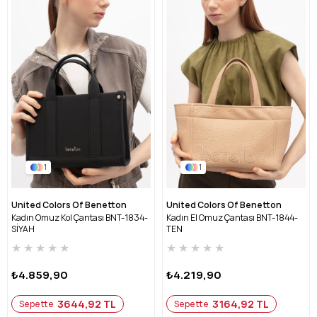
1
1
United Colors Of Benetton
United Colors Of Benetton
Kadın Omuz Kol Çantası BNT-1834-
Kadın El Omuz Çantası BNT-1844-
SİYAH
TEN
★
★
★
★
★
★
★
★
★
★
₺4.859,90
₺4.219,90
3644,92 TL
3164,92 TL
Sepette
Sepette