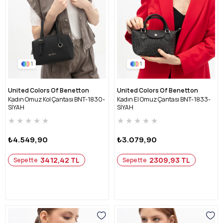
1
1
United Colors Of Benetton
United Colors Of Benetton
Kadın Omuz Kol Çantası BNT-1830-
Kadın El Omuz Çantası BNT-1833-
SİYAH
SİYAH
★
★
★
★
★
★
★
★
★
★
₺4.549,90
₺3.079,90
3412,42 TL
2309,93 TL
Sepette
Sepette