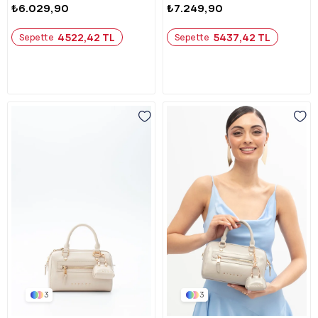
₺6.029,90
₺7.249,90
4522,42 TL
5437,42 TL
Sepette
Sepette
3
3