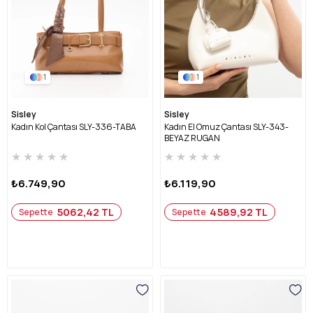
1
1
Sisley
Sisley
Kadın Kol Çantası SLY-336-TABA
Kadın El Omuz Çantası SLY-343-
BEYAZ RUGAN
★
★
★
★
★
★
★
★
★
★
₺6.749,90
₺6.119,90
5062,42 TL
4589,92 TL
Sepette
Sepette