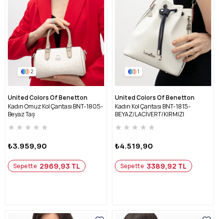
2
1
United Colors Of Benetton
United Colors Of Benetton
Kadın Omuz Kol Çantası BNT-1805-
Kadın Kol Çantası BNT-1815-
Beyaz Taş
BEYAZ/LACİVERT/KIRMIZI
★
★
★
★
★
★
★
★
★
★
₺3.959,90
₺4.519,90
2969,93 TL
3389,92 TL
Sepette
Sepette