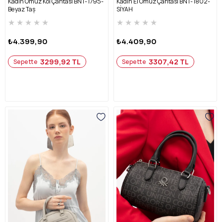
Kadın Omuz Kol Çantası BNT-1795-
Kadın El Omuz Çantası BNT-1802-
Beyaz Taş
SİYAH
★
★
★
★
★
★
★
★
★
★
₺4.399,90
₺4.409,90
3299,92 TL
3307,42 TL
Sepette
Sepette