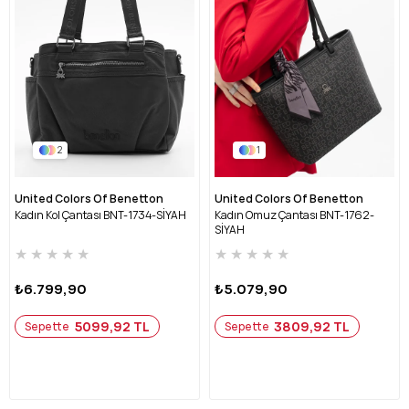
2
1
United Colors Of Benetton
United Colors Of Benetton
Kadın Kol Çantası BNT-1734-SİYAH
Kadın Omuz Çantası BNT-1762-
SİYAH
★
★
★
★
★
★
★
★
★
★
₺6.799,90
₺5.079,90
5099,92 TL
3809,92 TL
Sepette
Sepette