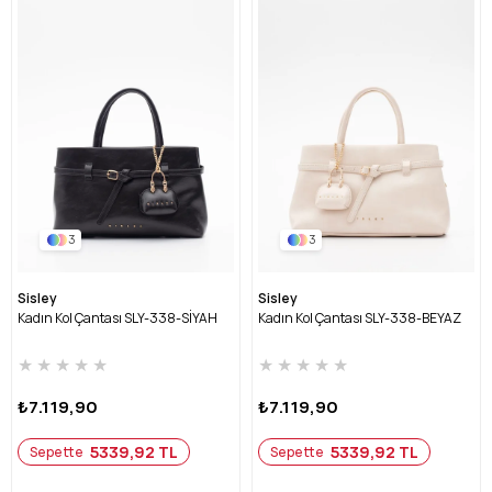
3
3
Sisley
Sisley
Kadın Kol Çantası SLY-338-SİYAH
Kadın Kol Çantası SLY-338-BEYAZ
★
★
★
★
★
★
★
★
★
★
₺7.119,90
₺7.119,90
5339,92 TL
5339,92 TL
Sepette
Sepette