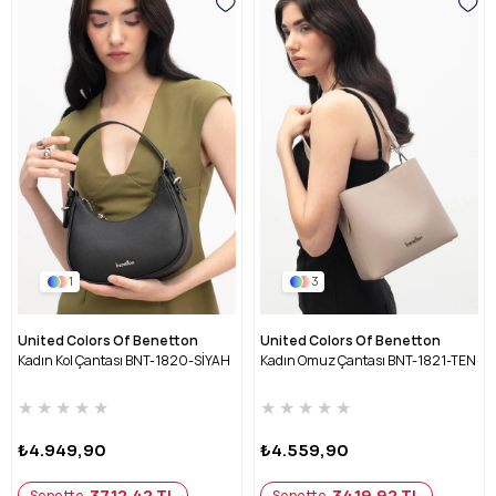
1
3
United Colors Of Benetton
United Colors Of Benetton
Kadın Kol Çantası BNT-1820-SİYAH
Kadın Omuz Çantası BNT-1821-TEN
★
★
★
★
★
★
★
★
★
★
₺4.949,90
₺4.559,90
3712,42 TL
3419,92 TL
Sepette
Sepette