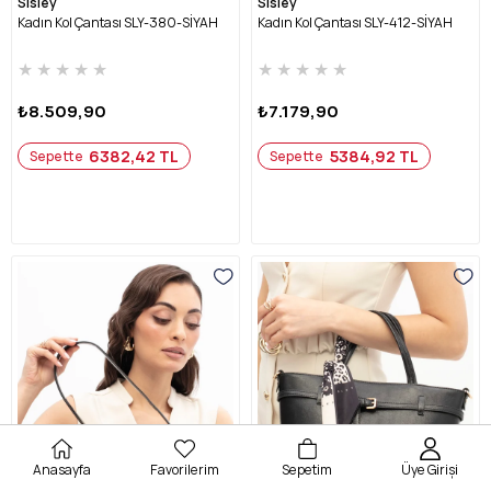
Sisley
Sisley
Kadın Kol Çantası SLY-380-SİYAH
Kadın Kol Çantası SLY-412-SİYAH
★
★
★
★
★
★
★
★
★
★
₺8.509,90
₺7.179,90
6382,42 TL
5384,92 TL
Sepette
Sepette
Anasayfa
Favorilerim
Sepetim
Üye Girişi