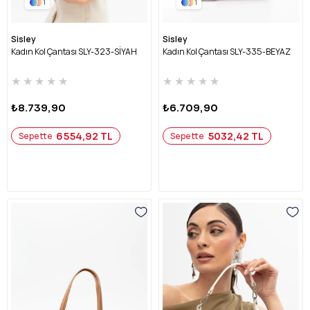
1
1
Sisley
Sisley
Kadın Kol Çantası SLY-323-SİYAH
Kadın Kol Çantası SLY-335-BEYAZ
★
★
★
★
★
★
★
★
★
★
₺8.739,90
₺6.709,90
6554,92 TL
5032,42 TL
Sepette
Sepette