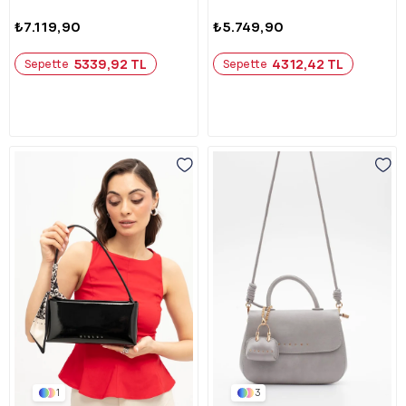
₺7.119,90
₺5.749,90
5339,92 TL
4312,42 TL
Sepette
Sepette
1
3