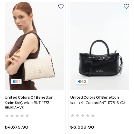
1
2
United Colors Of Benetton
United Colors Of Benetton
Kadın Kol Çantası BNT-1773-
Kadın Kol Çantası BNT-1776-SİYAH
BEJ/KAHVE
★
★
★
★
★
★
★
★
★
★
₺4.679,90
₺6.669,90