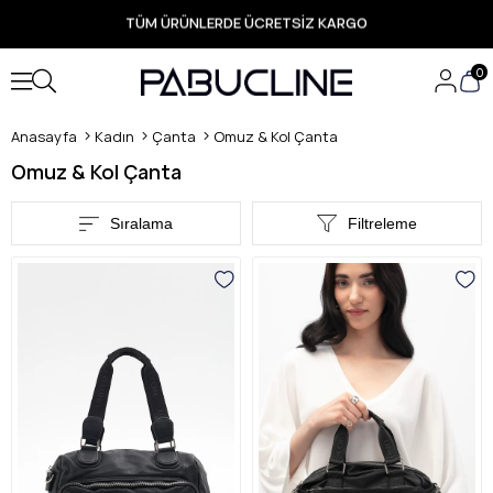
TÜM ÜRÜNLERDE ÜCRETSİZ KARGO
Yeni Sezon Ürünlerde Özel Fırsatlar
Seçili Ürünlerde Hızlı Teslimat
0
Anasayfa
Kadın
Çanta
Omuz & Kol Çanta
Omuz & Kol Çanta
Sıralama
Filtreleme