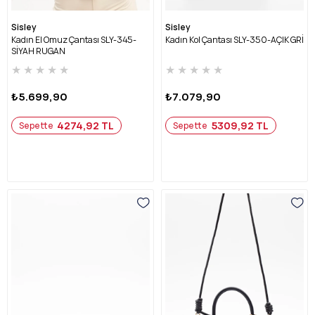
Sisley
Sisley
Kadın El Omuz Çantası SLY-345-
Kadın Kol Çantası SLY-350-AÇIK GRİ
SİYAH RUGAN
★
★
★
★
★
★
★
★
★
★
₺5.699,90
₺7.079,90
4274,92 TL
5309,92 TL
Sepette
Sepette