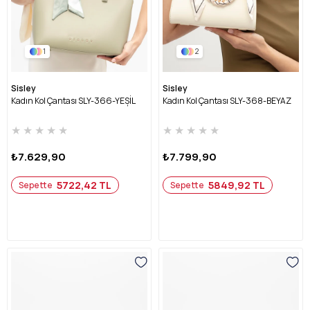
1
2
Sisley
Sisley
Kadın Kol Çantası SLY-366-YEŞİL
Kadın Kol Çantası SLY-368-BEYAZ
★
★
★
★
★
★
★
★
★
★
₺7.629,90
₺7.799,90
5722,42 TL
5849,92 TL
Sepette
Sepette