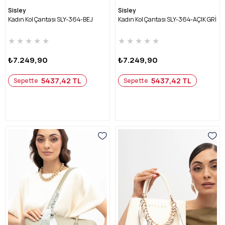
Sisley
Sisley
Kadın Kol Çantası SLY-364-BEJ
Kadın Kol Çantası SLY-364-AÇIK GRİ
★
★
★
★
★
★
★
★
★
★
₺7.249,90
₺7.249,90
5437,42 TL
5437,42 TL
Sepette
Sepette