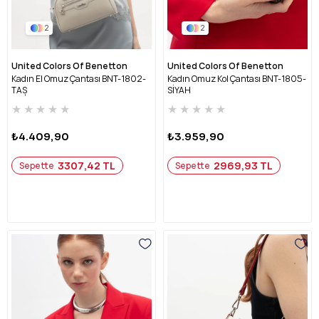
2
2
United Colors Of Benetton
United Colors Of Benetton
Kadın El Omuz Çantası BNT-1802-
Kadın Omuz Kol Çantası BNT-1805-
TAŞ
SİYAH
★
★
★
★
★
★
★
★
★
★
₺4.409,90
₺3.959,90
3307,42 TL
2969,93 TL
Sepette
Sepette