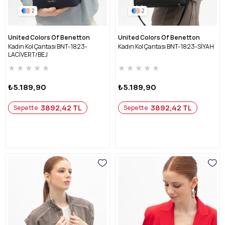
2
2
United Colors Of Benetton
United Colors Of Benetton
Kadın Kol Çantası BNT-1823-
Kadın Kol Çantası BNT-1823-SİYAH
LACİVERT/BEJ
★
★
★
★
★
★
★
★
★
★
₺5.189,90
₺5.189,90
3892,42 TL
3892,42 TL
Sepette
Sepette