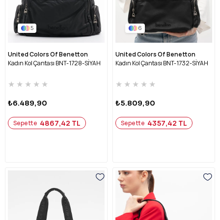
5
6
United Colors Of Benetton
United Colors Of Benetton
Kadın Kol Çantası BNT-1728-SİYAH
Kadın Kol Çantası BNT-1732-SİYAH
★
★
★
★
★
★
★
★
★
★
₺6.489,90
₺5.809,90
4867,42 TL
4357,42 TL
Sepette
Sepette