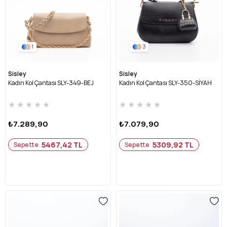
1
3
Sisley
Sisley
Kadın Kol Çantası SLY-349-BEJ
Kadın Kol Çantası SLY-350-SİYAH
★
★
★
★
★
★
★
★
★
★
₺7.289,90
₺7.079,90
5467,42 TL
5309,92 TL
Sepette
Sepette