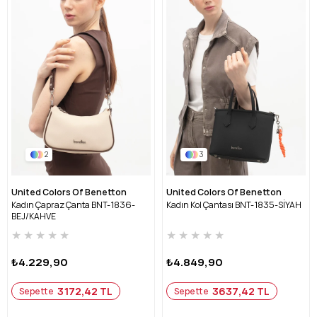
2
3
United Colors Of Benetton
United Colors Of Benetton
Kadın Çapraz Çanta BNT-1836-
Kadın Kol Çantası BNT-1835-SİYAH
BEJ/KAHVE
★
★
★
★
★
★
★
★
★
★
₺4.229,90
₺4.849,90
3172,42 TL
3637,42 TL
Sepette
Sepette