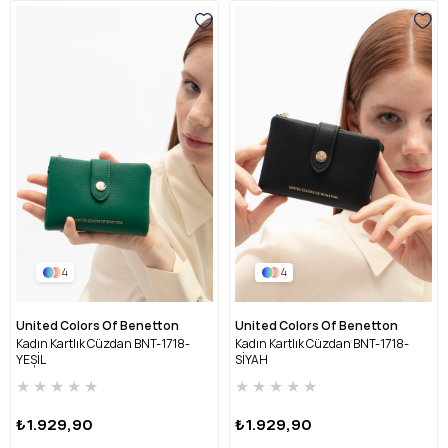
4
4
United Colors Of Benetton
United Colors Of Benetton
Kadın Kartlık Cüzdan BNT-1718-
Kadın Kartlık Cüzdan BNT-1718-
YEŞİL
SİYAH
★
★
★
★
★
★
★
★
★
★
₺1.929,90
₺1.929,90