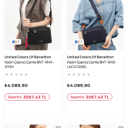
3
3
United Colors Of Benetton
United Colors Of Benetton
Kadın Çapraz Çanta BNT-1845-
Kadın Çapraz Çanta BNT-1845-
SİYAH
LACİ/CAMEL
★
★
★
★
★
★
★
★
★
★
₺4.089,90
₺4.089,90
3067,43 TL
3067,43 TL
Sepette
Sepette