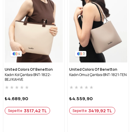
4
3
United Colors Of Benetton
United Colors Of Benetton
Kadın Kol Çantası BNT-1822-
Kadın Omuz Çantası BNT-1821-TEN
BEJ/KAHVE
★
★
★
★
★
★
★
★
★
★
₺4.689,90
₺4.559,90
3517,42 TL
3419,92 TL
Sepette
Sepette