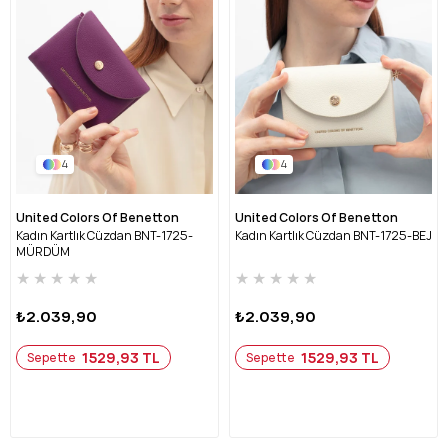
4
4
United Colors Of Benetton
United Colors Of Benetton
Kadın Kartlık Cüzdan BNT-1725-
Kadın Kartlık Cüzdan BNT-1725-BEJ
MÜRDÜM
★
★
★
★
★
★
★
★
★
★
₺2.039,90
₺2.039,90
1529,93 TL
1529,93 TL
Sepette
Sepette