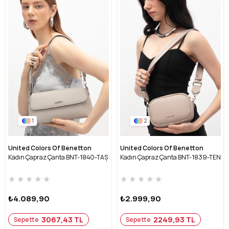
1
2
United Colors Of Benetton
United Colors Of Benetton
Kadın Çapraz Çanta BNT-1840-TAŞ
Kadın Çapraz Çanta BNT-1839-TEN
★
★
★
★
★
★
★
★
★
★
₺4.089,90
₺2.999,90
3067,43 TL
2249,93 TL
Sepette
Sepette