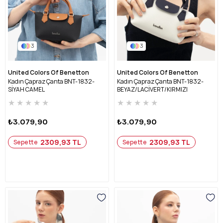
3
3
United Colors Of Benetton
United Colors Of Benetton
Kadın Çapraz Çanta BNT-1832-
Kadın Çapraz Çanta BNT-1832-
SİYAH CAMEL
BEYAZ/LACİVERT/KIRMIZI
★
★
★
★
★
★
★
★
★
★
₺3.079,90
₺3.079,90
2309,93 TL
2309,93 TL
Sepette
Sepette