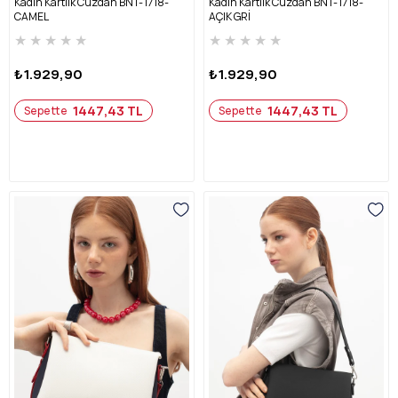
Kadın Kartlık Cüzdan BNT-1718-
Kadın Kartlık Cüzdan BNT-1718-
CAMEL
AÇIK GRİ
★
★
★
★
★
★
★
★
★
★
₺1.929,90
₺1.929,90
1447,43 TL
1447,43 TL
Sepette
Sepette