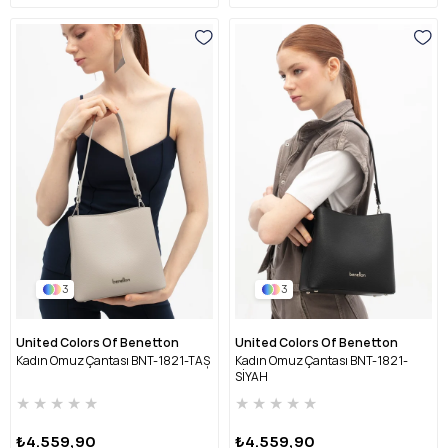
3
3
United Colors Of Benetton
United Colors Of Benetton
Kadın Omuz Çantası BNT-1821-TAŞ
Kadın Omuz Çantası BNT-1821-
SİYAH
★
★
★
★
★
★
★
★
★
★
₺4.559,90
₺4.559,90