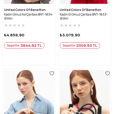
United Colors Of Benetton
United Colors Of Benetton
Kadın Omuz Kol Çantası BNT-1834-
Kadın El Omuz Çantası BNT-1833-
SİYAH
SİYAH
★
★
★
★
★
★
★
★
★
★
₺4.859,90
₺3.079,90
3644,92 TL
2309,93 TL
Sepette
Sepette