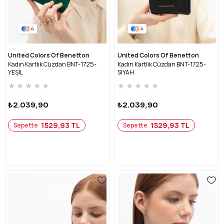
4
4
United Colors Of Benetton
United Colors Of Benetton
Kadın Kartlık Cüzdan BNT-1725-
Kadın Kartlık Cüzdan BNT-1725-
YEŞİL
SİYAH
★
★
★
★
★
★
★
★
★
★
₺2.039,90
₺2.039,90
1529,93 TL
1529,93 TL
Sepette
Sepette