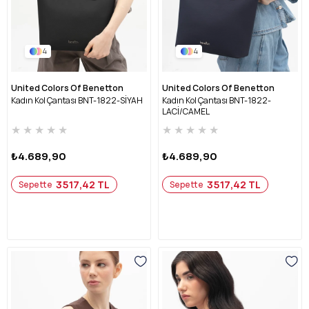
4
4
United Colors Of Benetton
United Colors Of Benetton
Kadın Kol Çantası BNT-1822-SİYAH
Kadın Kol Çantası BNT-1822-
LACİ/CAMEL
★
★
★
★
★
★
★
★
★
★
₺4.689,90
₺4.689,90
3517,42 TL
3517,42 TL
Sepette
Sepette