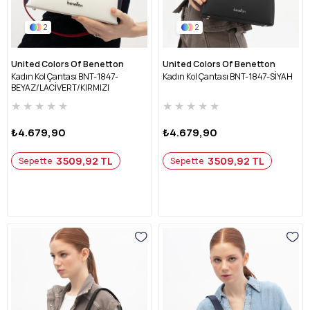
2
2
United Colors Of Benetton
United Colors Of Benetton
Kadın Kol Çantası BNT-1847-
Kadın Kol Çantası BNT-1847-SİYAH
BEYAZ/LACİVERT/KIRMIZI
★
★
★
★
★
★
★
★
★
★
₺4.679,90
₺4.679,90
3509,92 TL
3509,92 TL
Sepette
Sepette