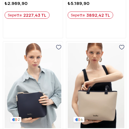
₺2.969,90
₺5.189,90
2227,43 TL
3892,42 TL
Sepette
Sepette
2
4