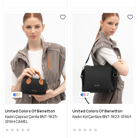
1
2
United Colors Of Benetton
United Colors Of Benetton
Kadın Çapraz Çanta BNT-1825-
Kadın Kol Çantası BNT-1823-SİYAH
SİYAH CAMEL
★
★
★
★
★
★
★
★
★
★