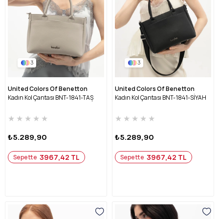
3
3
United Colors Of Benetton
United Colors Of Benetton
Kadın Kol Çantası BNT-1841-TAŞ
Kadın Kol Çantası BNT-1841-SİYAH
★
★
★
★
★
★
★
★
★
★
₺5.289,90
₺5.289,90
3967,42 TL
3967,42 TL
Sepette
Sepette