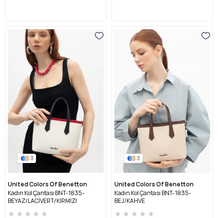
3
3
United Colors Of Benetton
United Colors Of Benetton
Kadın Kol Çantası BNT-1835-
Kadın Kol Çantası BNT-1835-
BEYAZ/LACİVERT/KIRMIZI
BEJ/KAHVE
★
★
★
★
★
★
★
★
★
★