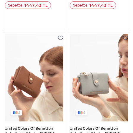
1447,43 TL
1447,43 TL
Sepette
Sepette
4
4
United Colors Of Benetton
United Colors Of Benetton