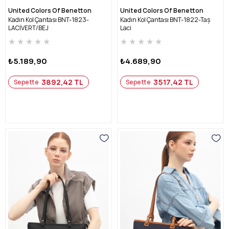
United Colors Of Benetton
United Colors Of Benetton
Kadın Kol Çantası BNT-1823-
Kadın Kol Çantası BNT-1822-Taş
LACİVERT/BEJ
Laci
★
★
★
★
★
★
★
★
★
★
₺5.189,90
₺4.689,90
3892,42 TL
3517,42 TL
Sepette
Sepette