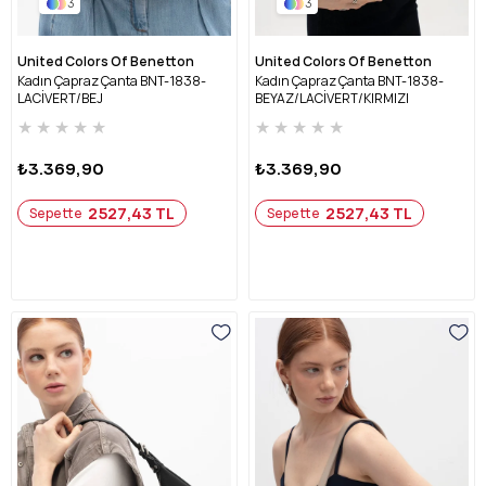
3
3
United Colors Of Benetton
United Colors Of Benetton
Kadın Çapraz Çanta BNT-1838-
Kadın Çapraz Çanta BNT-1838-
LACİVERT/BEJ
BEYAZ/LACİVERT/KIRMIZI
★
★
★
★
★
★
★
★
★
★
₺3.369,90
₺3.369,90
2527,43 TL
2527,43 TL
Sepette
Sepette