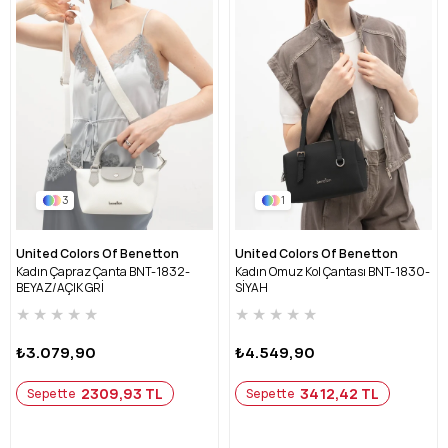
3
1
United Colors Of Benetton
United Colors Of Benetton
Kadın Çapraz Çanta BNT-1832-
Kadın Omuz Kol Çantası BNT-1830-
BEYAZ/AÇIK GRİ
SİYAH
★
★
★
★
★
★
★
★
★
★
₺3.079,90
₺4.549,90
2309,93 TL
3412,42 TL
Sepette
Sepette