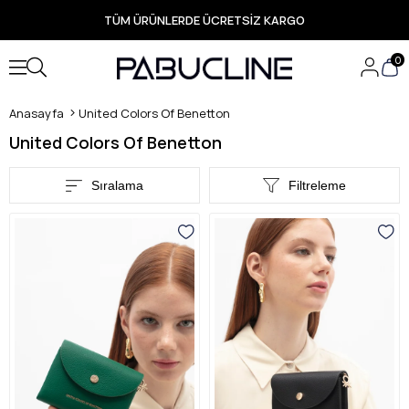
TÜM ÜRÜNLERDE ÜCRETSİZ KARGO
Yeni Sezon Ürünlerde Özel Fırsatlar
Seçili Ürünlerde Hızlı Teslimat
0
Anasayfa
United Colors Of Benetton
United Colors Of Benetton
Sıralama
Filtreleme