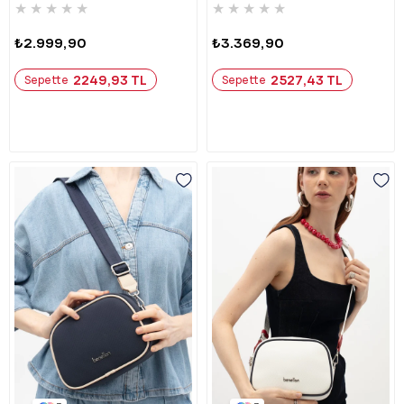
★
★
★
★
★
★
★
★
★
★
₺2.999,90
₺3.369,90
2249,93 TL
2527,43 TL
Sepette
Sepette