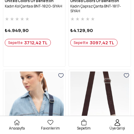
United Colors Of Benetton
United Colors Of Benetton
Kadın Kol Çantası BNT-1820-SİYAH
Kadın Çapraz Çanta BNT-1817-
SİYAH
★
★
★
★
★
★
★
★
★
★
₺4.949,90
₺4.129,90
3712,42 TL
3097,42 TL
Sepette
Sepette
Anasayfa
Favorilerim
Sepetim
Üye Girişi