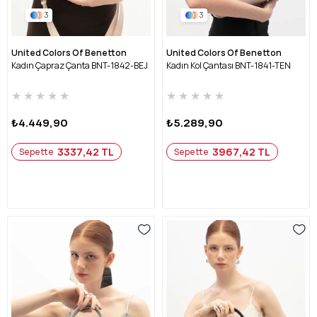
3
3
United Colors Of Benetton
United Colors Of Benetton
Kadın Çapraz Çanta BNT-1842-BEJ
Kadın Kol Çantası BNT-1841-TEN
★
★
★
★
★
★
★
★
★
★
₺4.449,90
₺5.289,90
3337,42 TL
3967,42 TL
Sepette
Sepette