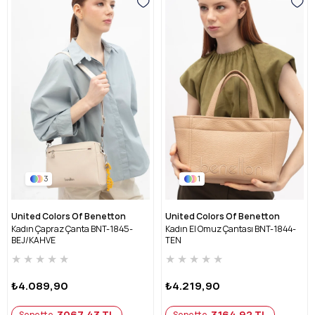
3
1
United Colors Of Benetton
United Colors Of Benetton
Kadın Çapraz Çanta BNT-1845-
Kadın El Omuz Çantası BNT-1844-
BEJ/KAHVE
TEN
★
★
★
★
★
★
★
★
★
★
₺4.089,90
₺4.219,90
3067,43 TL
3164,92 TL
Sepette
Sepette