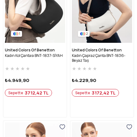
1
2
United Colors Of Benetton
United Colors Of Benetton
Kadın Kol Çantası BNT-1837-SİYAH
Kadın Çapraz Çanta BNT-1836-
Beyaz Taş
★
★
★
★
★
★
★
★
★
★
₺4.949,90
₺4.229,90
3712,42 TL
3172,42 TL
Sepette
Sepette