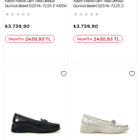
Kadın Hakiki Deri Toka Detaylı
Kadın Hakiki Deri Toka Detaylı
Günlük Babet D25YA-7225 Z-KREM
Günlük Babet D25YA-7225 Z-
SİYAH RUGAN
★
★
★
★
★
★
★
★
★
★
₺3.739,90
₺3.739,90
2430,93 TL
2430,93 TL
Sepette
Sepette