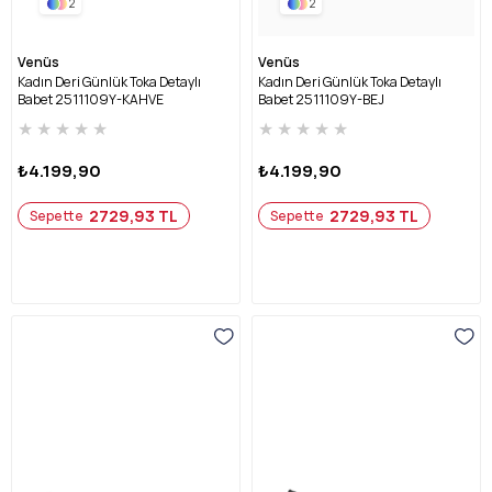
2
2
Venüs
Venüs
Kadın Deri Günlük Toka Detaylı
Kadın Deri Günlük Toka Detaylı
Babet 2511109Y-KAHVE
Babet 2511109Y-BEJ
★
★
★
★
★
★
★
★
★
★
₺4.199,90
₺4.199,90
2729,93 TL
2729,93 TL
Sepette
Sepette