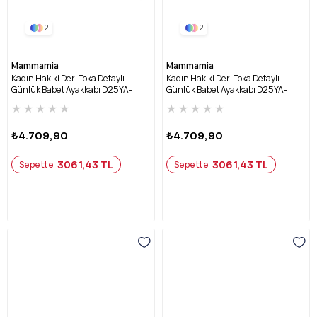
2
2
Mammamia
Mammamia
Kadın Hakiki Deri Toka Detaylı
Kadın Hakiki Deri Toka Detaylı
Günlük Babet Ayakkabı D25YA-
Günlük Babet Ayakkabı D25YA-
7395 Z-SİYAH
7395 Z-KREM
★
★
★
★
★
★
★
★
★
★
₺4.709,90
₺4.709,90
3061,43 TL
3061,43 TL
Sepette
Sepette