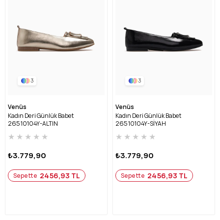
3
3
Venüs
Venüs
Kadın Deri Günlük Babet
Kadın Deri Günlük Babet
26510104Y-ALTIN
26510104Y-SİYAH
★
★
★
★
★
★
★
★
★
★
₺3.779,90
₺3.779,90
2456,93 TL
2456,93 TL
Sepette
Sepette