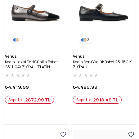
1
3
Venüs
Venüs
Kadın Hakiki Deri Günlük Babet
Kadın Deri Günlük Babet 2511501Y
2511104Y Z-SİYAH/PLATİN
Z-SİYAH
★
★
★
★
★
★
★
★
★
★
₺4.419,99
₺4.489,99
2872,99 TL
2918,49 TL
Sepette
Sepette