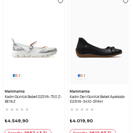
2
2
Mammamia
Mammamia
Kadın Günlük Babet D25YA-750 Z-
Kadın Deri Günlük Babet Ayakkabı
BEYAZ
D26YA-3410-SİYAH
★
★
★
★
★
★
★
★
★
★
₺4.549,90
₺4.019,90
2957,43 TL
2612,93 TL
Sepette
Sepette