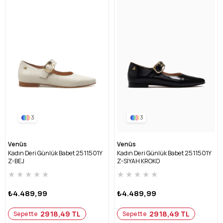
3
3
Venüs
Venüs
Kadın Deri Günlük Babet 2511501Y
Kadın Deri Günlük Babet 2511501Y
Z-BEJ
Z-SİYAH KROKO
★
★
★
★
★
★
★
★
★
★
₺4.489,99
₺4.489,99
2918,49 TL
2918,49 TL
Sepette
Sepette