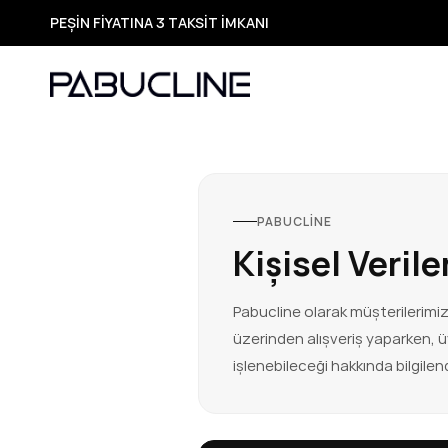
PEŞİN FİYATINA 3 TAKSİT İMKANI
TÜM ÜRÜNLERDE ÜCRETSİZ KARGO
Yeni Sezon Ürünlerde Özel Fırsatlar
Seçili Ürünlerde Hızlı Teslimat
PABUCLINE
Kişisel Veril
Pabucline olarak müşterilerimiz
üzerinden alışveriş yaparken, üy
işlenebileceği hakkında bilgilen