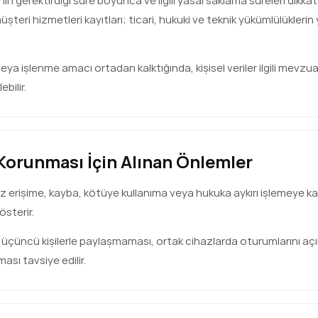
nın gerektirdiği süre boyunca ve ilgili yasal saklama süreleri dikkate
teri hizmetleri kayıtları; ticari, hukuki ve teknik yükümlülüklerin y
a işlenme amacı ortadan kalktığında, kişisel veriler ilgili mevzuat
ebilir.
n Korunması İçin Alınan Önlemler
isiz erişime, kayba, kötüye kullanıma veya hukuka aykırı işlemeye ka
österir.
ini üçüncü kişilerle paylaşmaması, ortak cihazlarda oturumlarını a
ası tavsiye edilir.