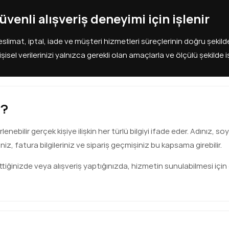
güvenli alışveriş deneyimi için işlenir
slimat, iptal, iade ve müşteri hizmetleri süreçlerinin doğru şekilde
, kişisel verilerinizi yalnızca gerekli olan amaçlarla ve ölçülü şekild
r?
belirlenebilir gerçek kişiye ilişkin her türlü bilgiyi ifade eder. Adınız
iz, fatura bilgileriniz ve sipariş geçmişiniz bu kapsama girebilir.
tiğinizde veya alışveriş yaptığınızda, hizmetin sunulabilmesi için ge