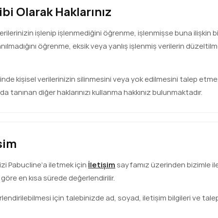
ibi Olarak Haklarınız
l verilerinizin işlenip işlenmediğini öğrenme, işlenmişse buna ilişkin
anılmadığını öğrenme, eksik veya yanlış işlenmiş verilerin düzeltil
linde kişisel verilerinizin silinmesini veya yok edilmesini talep etme,
tanınan diğer haklarınızı kullanma hakkınız bulunmaktadır.
işim
rinizi Pabucline’a iletmek için
İletişim
sayfamız üzerinden bizimle ile
 göre en kısa sürede değerlendirilir.
endirilebilmesi için talebinizde ad, soyad, iletişim bilgileri ve ta