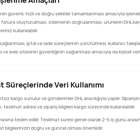
recinin güvenli, hızlı ve doğru şekilde tamamlanması amacıyla işleneb
ı, fatura oluşturulması, ödemenin doğrulanması, ürünlerin DHL kar
riniz kullanılabilir.
ğlanması, iptal ve iade süreçlerinin yürütülmesi, kullanıcı talep
 ve web sitesinin güvenliğinin sağlanması amacıyla da kişisel verile
t Süreçlerinde Veri Kullanımı
iz kargo sunulur ve gönderimler DHL aracılığıyla yapılır. Siparişini
teslimat adresi ve sipariş bilgileri kargo sürecinde kullanılabilir.
masına teslim edilir. Teslimat süresi genel olarak 2-5 iş günü arası
imat bilgilerinizin doğru ve güncel olması önemlidir.