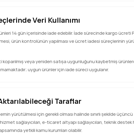
reçlerinde Veri Kullanımı
rünleri 14 gün içerisinde iade edebilir. İade sürecinde kargo ücreti 
mesi, ürün kontrolünün yapılması ve ücret iadesi süreçlerinin yürüt
eti koparılmış veya yeniden satışa uygunluğunu kaybetmiş ürünler
lmamaktadır; uygun ürünler için iade süreci uygulanır.
 Aktarılabileceği Taraflar
i işlemin yürütülmesi için gerekli olması halinde sınırlı şekilde üçüncü 
hizmet sağlayıcıları, e-ticaret altyapı sağlayıcıları, teknik destek 
apsamında yetkili kamu kurumları olabilir.