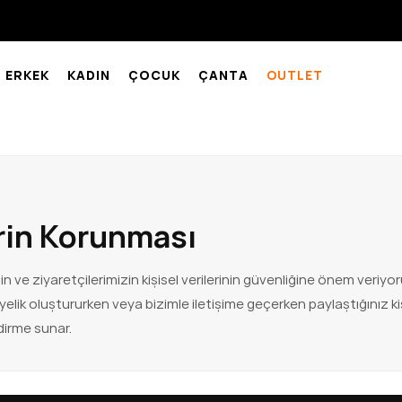
ERKEK
KADIN
ÇOCUK
ÇANTA
OUTLET
erin Korunması
in ve ziyaretçilerimizin kişisel verilerinin güvenliğine önem veriy
elik oluştururken veya bizimle iletişime geçerken paylaştığınız kiş
dirme sunar.