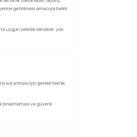
 alınarak saklanabilir. Sipariş,
erine getirilmesi amacıyla belirli
a uygun şekilde silinebilir, yok
rşı korunması için gerekli teknik
çık bırakmaması ve güvenli