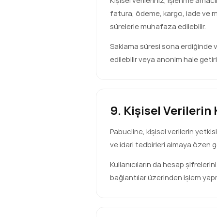
Kişisel verileriniz, işlenme amacı
fatura, ödeme, kargo, iade ve müş
sürelerle muhafaza edilebilir.
Saklama süresi sona erdiğinde vey
edilebilir veya anonim hale getiril
9. Kişisel Verileri
Pabucline, kişisel verilerin yetk
ve idari tedbirleri almaya özen g
Kullanıcıların da hesap şifreler
bağlantılar üzerinden işlem yapm