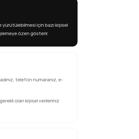
 yürütülebilmesi için bazı kişisel
e işlemeye özen gösterir.
, soyadınız, telefon numaranız, e-
rekli olan kişisel verileriniz