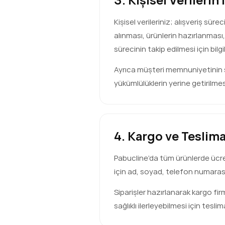
Kişisel verileriniz; alışveriş sü
alınması, ürünlerin hazırlanmas
sürecinin takip edilmesi için bilgile
Ayrıca müşteri memnuniyetinin sa
yükümlülüklerin yerine getirilmesi
4. Kargo ve Teslima
Pabucline’da tüm ürünlerde ücrets
için ad, soyad, telefon numarası, 
Siparişler hazırlanarak kargo fir
sağlıklı ilerleyebilmesi için tesl