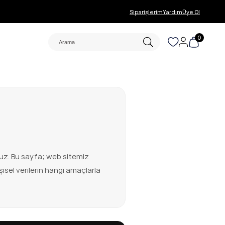
Siparişlerim
Yardım
Üye Ol
0
oruz. Bu sayfa; web sitemiz
isel verilerin hangi amaçlarla