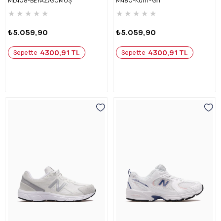
ML408-BEYAZ/GÜMÜŞ
M480-Kum - Gri
★
★
★
★
★
★
★
★
★
★
₺5.059,90
₺5.059,90
4300,91 TL
4300,91 TL
Sepette
Sepette