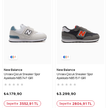
1
1
New Balance
New Balance
Unisex Çocuk Sneaker Spor
Unisex Çocuk Sneaker Spor
Ayakkabı NB574 F-GRİ
Ayakkabı NB515 F-GRİ
★
★
★
★
★
★
★
★
★
★
₺4.179,90
₺3.299,90
3552,91 TL
2804,91 TL
Sepette
Sepette