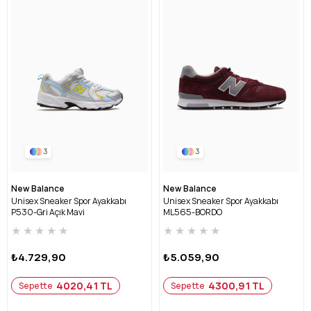
3
3
New Balance
New Balance
Unisex Sneaker Spor Ayakkabı
Unisex Sneaker Spor Ayakkabı
P530-Gri Açık Mavi
ML565-BORDO
★
★
★
★
★
★
★
★
★
★
₺4.729,90
₺5.059,90
4020,41 TL
4300,91 TL
Sepette
Sepette