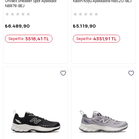
Unisex Sneaker Spor Ayakkabı
Kadın Koşu Ayakkabısı NB520-BEJ
NB878-BEJ
★
★
★
★
★
★
★
★
★
★
₺6.489,90
₺5.119,90
5516,41 TL
4351,91 TL
Sepette
Sepette