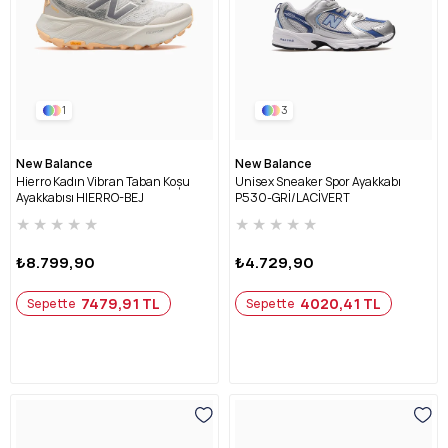
1
3
New Balance
New Balance
Hierro Kadın Vibran Taban Koşu
Unisex Sneaker Spor Ayakkabı
Ayakkabısı HIERRO-BEJ
P530-GRİ/LACİVERT
★
★
★
★
★
★
★
★
★
★
₺8.799,90
₺4.729,90
7479,91 TL
4020,41 TL
Sepette
Sepette