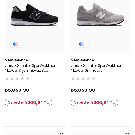
3
3
New Balance
New Balance
Unisex Sneaker Spor Ayakkabı
Unisex Sneaker Spor Ayakkabı
ML565-Siyah - Beyaz Süet
ML565-Gri - Beyaz
★
★
★
★
★
★
★
★
★
★
₺5.059,90
₺5.059,90
4300,91 TL
4300,91 TL
Sepette
Sepette