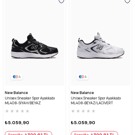
4
4
New Balance
New Balance
Unisex Sneaker Spor Ayakkabı
Unisex Sneaker Spor Ayakkabı
ML408-SİYAH/BEYAZ
ML408-BEYAZ/LACİVERT
★
★
★
★
★
★
★
★
★
★
₺5.059,90
₺5.059,90
4300,91 TL
4300,91 TL
Sepette
Sepette