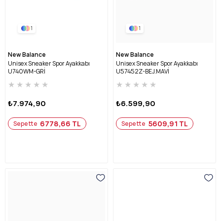
1
1
New Balance
New Balance
Unisex Sneaker Spor Ayakkabı
Unisex Sneaker Spor Ayakkabı
U740WM-GRİ
U57452Z-BEJ.MAVİ
★
★
★
★
★
★
★
★
★
★
₺7.974,90
₺6.599,90
6778,66 TL
5609,91 TL
Sepette
Sepette