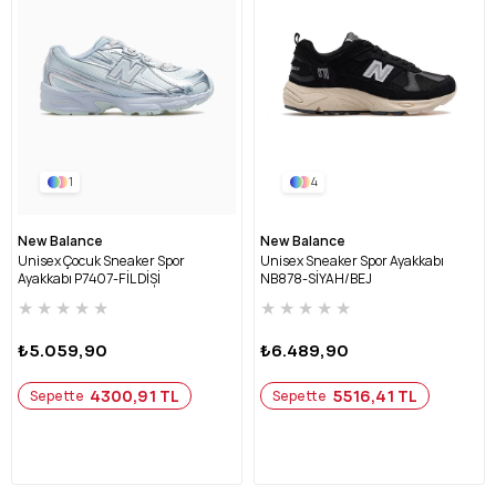
1
4
New Balance
New Balance
Unisex Çocuk Sneaker Spor
Unisex Sneaker Spor Ayakkabı
Ayakkabı P7407-FİL DİŞİ
NB878-SİYAH/BEJ
★
★
★
★
★
★
★
★
★
★
₺5.059,90
₺6.489,90
4300,91 TL
5516,41 TL
Sepette
Sepette