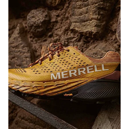
Ayakkabının kullanım amacı, model seçiminde önemli bir etkendir.
Günlük şehir kullanımı için casual ve lifestyle New Balance modelleri
uygun olabilirken, uzun yürüyüşler için taban desteği ve konfor
sağlayan seçenekler değerlendirilebilir. Çocuk ayakkabılarında ise
hafiflik, esnek yapı, kolay giyilebilirlik ve doğru numara seçimi
özellikle önemlidir.
Pabucline New Balance Ayakkabı Modelleri
Pabucline New Balance ayakkabı kategorisinde kadın, erkek ve
çocuklara uygun farklı model seçeneklerini bir arada bulabilirsiniz.
Günlük kullanım, okul, spor, yürüyüş, seyahat veya hafta sonu
kombinleri için ihtiyacınıza uygun New Balance ayakkabı modellerini
kolayca inceleyebilirsiniz.
Tarzınıza uygun New Balance modelini seçerken renk, numara,
kullanım alanı ve kombin uyumunu birlikte değerlendirebilirsiniz.
Beyaz, siyah, gri ve renkli sneaker seçenekleri günlük kombinlerde
farklı tarzlara uyum sağlayabilir. Rahat tabanlı New Balance
modelleri, gün boyu konfor arayan kullanıcılar için pratik bir
alternatif sunar.
New Balance Ayakkabı Hakkında Sık Sorulan
Sorular