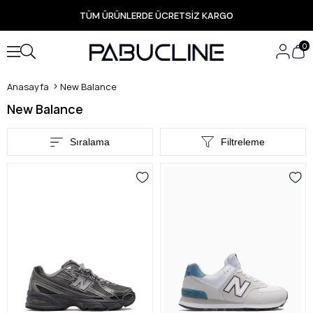
PEŞİN FİYATINA 3 TAKSİT İMKANI
TÜM ÜRÜNLERDE ÜCRETSİZ KARGO
Yeni Sezon Ürünlerde Özel Fırsatlar
Seçili Ürünlerde Hızlı Teslimat
0
Anasayfa
New Balance
New Balance
Sıralama
Filtreleme