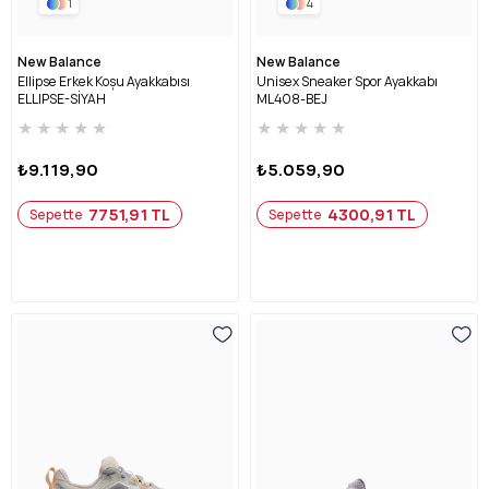
1
4
New Balance
New Balance
Ellipse Erkek Koşu Ayakkabısı
Unisex Sneaker Spor Ayakkabı
ELLIPSE-SİYAH
ML408-BEJ
★
★
★
★
★
★
★
★
★
★
₺9.119,90
₺5.059,90
7751,91 TL
4300,91 TL
Sepette
Sepette