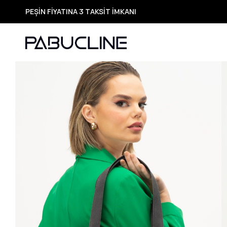
PEŞİN FİYATINA 3 TAKSİT İMKANI
TÜM ÜRÜNLERDE ÜCRETSİZ KARGO
Yeni Sezon Ürünlerde Özel Fırsatlar
Seçili Ürünlerde Hızlı Teslimat