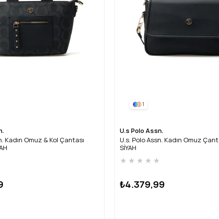
1
n.
U.s Polo Assn.
sn. Kadın Omuz & Kol Çantası
U.s. Polo Assn. Kadın Omuz Çan
YAH
SİYAH
★
★
★
★
★
★
9
₺4.379,99