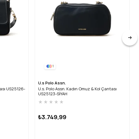
1
U.s Polo Assn.
tası US25126-
U.s. Polo Assn. Kadın Omuz & Kol Çantası
US25123-SİYAH
★
★
★
★
★
₺3.749,99