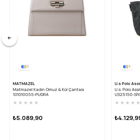
1
1
MATMAZEL
U.s Polo Ass
Matmazel Kadın Omuz & Kol Çantası
U.s. Polo As
101010055-PUDRA
US25150-Sİ
★
★
★
★
★
★
★
★
★
₺5.089,90
₺4.129,9