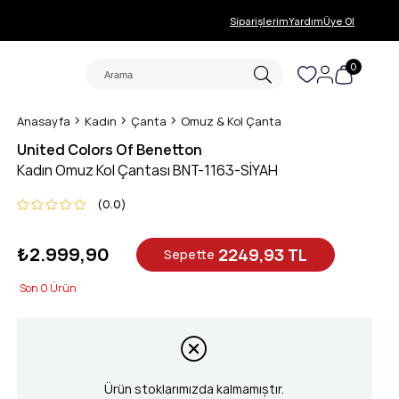
Siparişlerim
Yardım
Üye Ol
0
Anasayfa
Kadın
Çanta
Omuz & Kol Çanta
United Colors Of Benetton
Kadın Omuz Kol Çantası BNT-1163-SİYAH
0.0
₺2.999,90
2249,93 TL
Sepette
0
Ürün stoklarımızda kalmamıştır.