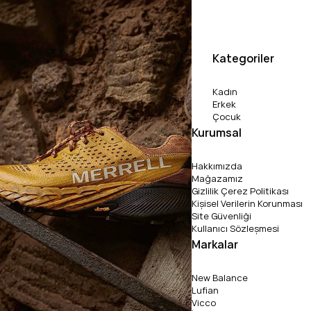
Kategoriler
Kadın
Erkek
Çocuk
Kurumsal
Hakkımızda
Mağazamız
Gizlilik Çerez Politikası
Kişisel Verilerin Korunması
Site Güvenliği
Kullanıcı Sözleşmesi
Markalar
New Balance
Lufian
Vicco