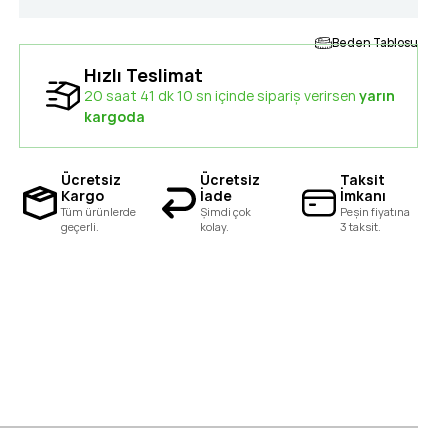
Beden Tablosu
Hızlı Teslimat
20 saat 41 dk 09 sn içinde sipariş verirsen
yarın kargoda
Ücretsiz
Ücretsiz
Taksit
Kargo
İade
İmkanı
Tüm ürünlerde
Şimdi çok
Peşin fiyatına
geçerli.
kolay.
3 taksit.