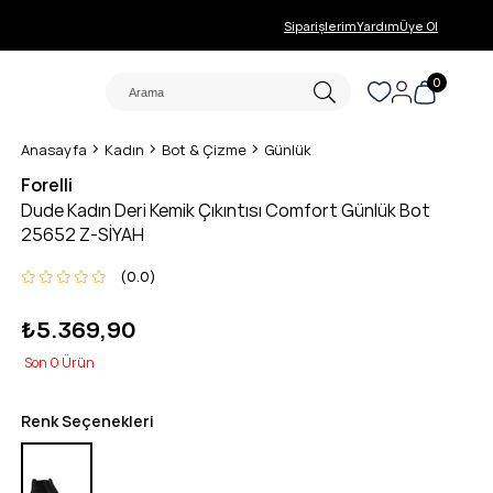
Siparişlerim
Yardım
Üye Ol
0
Anasayfa
Kadın
Bot & Çizme
Günlük
Forelli
Dude Kadın Deri Kemik Çıkıntısı Comfort Günlük Bot
25652 Z-SİYAH
0.0
₺5.369,90
0
Renk Seçenekleri