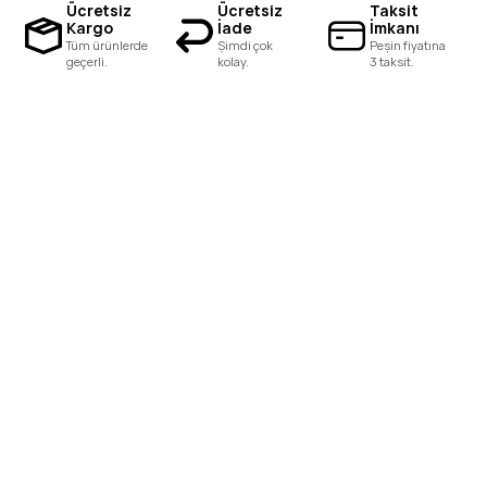
Ücretsiz
Ücretsiz
Taksit
Kargo
İade
İmkanı
Tüm ürünlerde
Şimdi çok
Peşin fiyatına
geçerli.
kolay.
3 taksit.