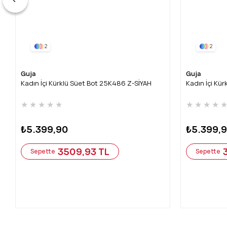
2
2
Guja
Guja
Kadın İçi Kürklü Süet Bot 25K486 Z-SİYAH
Kadın İçi Kü
★
★
★
★
★
★
★
★
★
₺5.399,90
₺5.399,
3509,93 TL
Sepette
Sepette