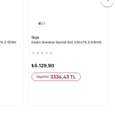
2
Guja
79 Z-SİYAH
Kadın Sneaker Günlük Bot 25K479 Z-KAHVE
★
★
★
★
★
₺5.129,90
3334,43 TL
Sepette