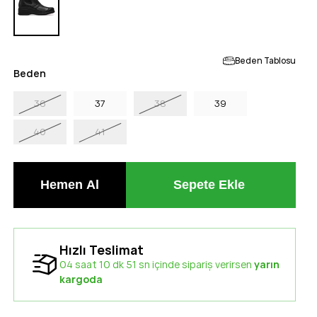
Beden Tablosu
Beden
36
37
38
39
40
41
Hızlı Teslimat
04 saat 10 dk 50 sn içinde sipariş verirsen
yarın kargoda