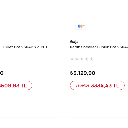
2
Guja
rklü Süet Bot 25K486 Z-BEJ
Kadın Sneaker Günlük Bot 25K4
★
★
★
★
★
★
90
₺5.129,90
3509,93 TL
3334,43 TL
Sepette