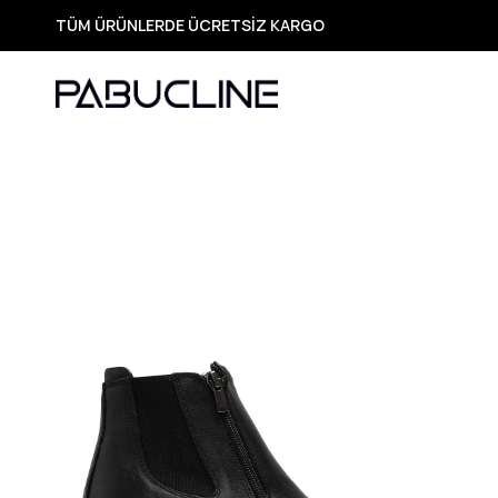
TÜM ÜRÜNLERDE ÜCRETSİZ KARGO
Yeni Sezon Ürünlerde Özel Fırsatlar
Seçili Ürünlerde Hızlı Teslimat