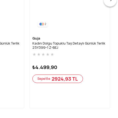
2
Guja
Günlük Terlik
Kadın Dolgu Topuklu Taş Detaylı Günlük Terlik
25Y399-1 Z-BEJ
★
★
★
★
★
₺4.499,90
2924,93 TL
Sepette