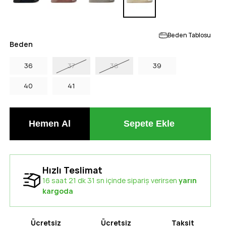
Beden Tablosu
Beden
36
37
38
39
40
41
Hızlı Teslimat
16 saat 21 dk 30 sn içinde sipariş verirsen
yarın
kargoda
Ücretsiz
Ücretsiz
Taksit