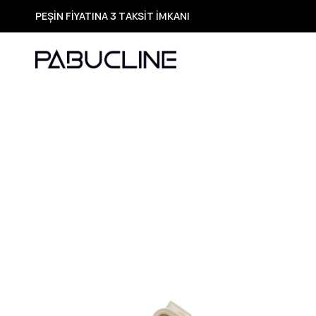
PEŞİN FİYATINA 3 TAKSİT İMKANI
TÜM ÜRÜNLERDE ÜCRETSİZ KARGO
Yeni Sezon Ürünlerde Özel Fırsatlar
Seçili Ürünlerde Hızlı Teslimat