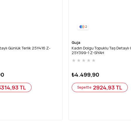
2
Guja
aylı Günlük Terlik 25Y416 Z-
Kadın Dolgu Topuklu Taş Detaylı 
25Y399-1 Z-SİYAH
★
★
★
★
★
★
90
₺4.499,90
3314,93 TL
2924,93 TL
Sepette