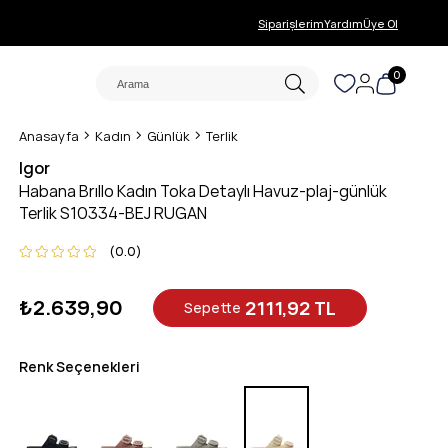
Siparişlerim
Yardım
Üye Ol
0
Anasayfa
Kadın
Günlük
Terlik
Igor
Habana Brıllo Kadın Toka Detaylı Havuz-plaj-günlük
Terlik S10334-BEJ RUGAN
0.0
₺2.639,90
2111,92 TL
Sepette
Renk Seçenekleri