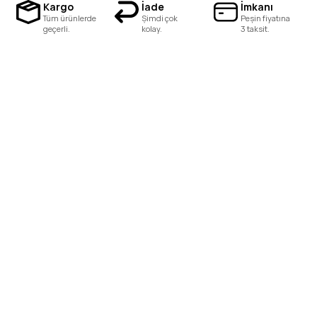
Kargo
İade
İmkanı
Tüm ürünlerde
Şimdi çok
Peşin fiyatına
geçerli.
kolay.
3 taksit.