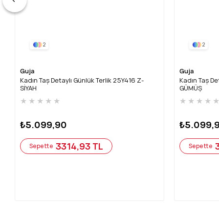
2
2
Guja
Guja
Kadın Taş Detaylı Günlük Terlik 25Y416 Z-
Kadın Taş Det
SİYAH
GÜMÜŞ
★
★
★
★
★
★
★
★
★
₺5.099,90
₺5.099,
3314,93 TL
Sepette
Sepette