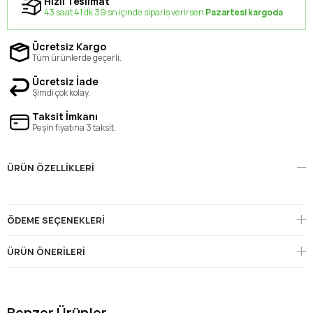
Hızlı Teslimat
43 saat 41 dk 39 sn içinde sipariş verirsen
Pazartesi kargoda
Ücretsiz Kargo
Tüm ürünlerde geçerli.
Ücretsiz İade
Şimdi çok kolay.
Taksit İmkanı
Peşin fiyatına 3 taksit.
ÜRÜN ÖZELLIKLERI
ÖDEME SEÇENEKLERI
ÜRÜN ÖNERILERI
Benzer Ürünler