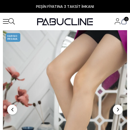
PEŞİN FİYATINA 3 TAKSİT İMKANI
TÜM ÜRÜNLERDE ÜCRETSİZ KARGO
Yeni Sezon Ürünlerde Özel Fırsatlar
0
Seçili Ürünlerde Hızlı Teslimat
KARGO
BEDAVA