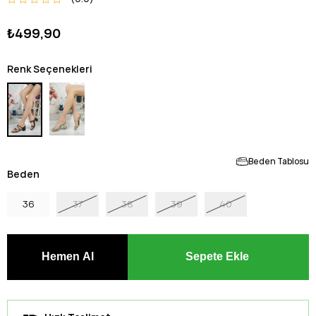
₺499,90
Renk Seçenekleri
Beden Tablosu
Beden
36
37
38
39
40