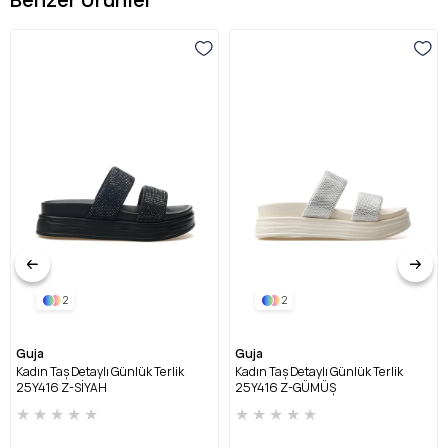
2
2
Guja
Guja
Kadın Taş Detaylı Günlük Terlik
Kadın Taş Detaylı Günlük Terlik
25Y416 Z-SİYAH
25Y416 Z-GÜMÜŞ
★
★
★
★
★
★
★
★
★
★