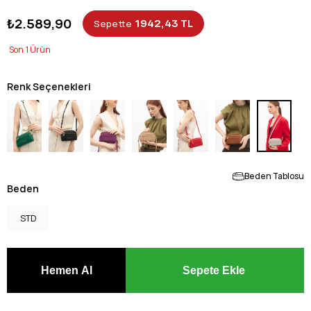
₺2.589,90
1942,43 TL
Sepette
1
Renk Seçenekleri
Beden Tablosu
Beden
STD