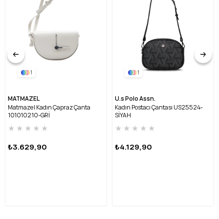
tercih sunar. Şehir içi günlük kullanımdan alışverişe, kısa
gezilerden hafta sonu buluşmalarına kadar pek çok anda
yanınızda olur. United Colors of Benetton'un günlük renkli ve
erişilebilir lifestyle anlayışını kompakt bir forma taşıyan bu model,
sadeliği fonksiyonla birleştirir.
1
1
MATMAZEL
U.s Polo Assn.
Matmazel Kadın Çapraz Çanta
Kadın Postacı Çantası US25524-
101010210-GRİ
SİYAH
★
★
★
★
★
★
★
★
★
★
₺3.629,90
₺4.129,90