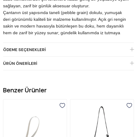
sağlayan, zarif bir günlük aksesuar oluşturur.
Çantanın üst yapısında taneli (pebble grain) dokulu, yumuşak
deri görünümlü kaliteli bir malzeme kullanılmıştır. Açık gri rengin
sakin ve modern havasıyla bütünleşen bu doku, hem dayanıklı
hem de zarif bir yüzey sunar; gündelik kullanımda iz tutmaya
karşı dirençli yapısıyla uzun ömürlü bir kullanım vaat eder.
Tasarımın imzasını gold ton metal donanımlar oluşturur. Ön
ÖDEME SEÇENEKLERI
gövdenin alt orta kısmında yer alan gold "UNITED COLORS OF
BENETTON" kabartma yazısı, markanın net imzasıdır. Fermuar
ÜRÜN ÖNERILERI
çekme ucunda konumlanan gold UCB charm aksesuarı çantaya
zarif bir detay katarken, ayarlanabilir deri askı gold metal
karabinalarla gövdeye bağlanır.
Bnt-1717'nin en pratik yönü, çift fermuarlı iki bölmeli organizer
Benzer Ürünler
yapısıdır. Ana bölme ve önündeki ek cep; telefon, kart, anahtar
ve günlük temel eşyaları ayrı ayrı düzenli tutmaya olanak tanır.
Ayarlanabilir düz deri çapraz askı, çantayı hem omuzda hem de
çapraz şekilde rahatça taşıma esnekliği sunar; kompakt boyutu
sayesinde gün boyu yormadan kullanılır.
Açık gri tonu; siyah, beyaz, lacivert, denim ve pastel tonlarla
zahmetsiz uyum yakalayarak dört mevsim kullanıma uygun bir