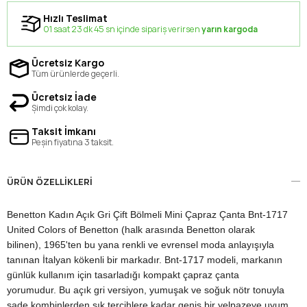
Hızlı Teslimat
01 saat 23 dk 45 sn içinde sipariş verirsen
yarın kargoda
Ücretsiz Kargo
Tüm ürünlerde geçerli.
Ücretsiz İade
Şimdi çok kolay.
Taksit İmkanı
Peşin fiyatına 3 taksit.
ÜRÜN ÖZELLIKLERI
Benetton Kadın Açık Gri Çift Bölmeli Mini Çapraz Çanta Bnt-1717
United Colors of Benetton (halk arasında Benetton olarak
bilinen), 1965'ten bu yana renkli ve evrensel moda anlayışıyla
tanınan İtalyan kökenli bir markadır. Bnt-1717 modeli, markanın
günlük kullanım için tasarladığı kompakt çapraz çanta
yorumudur. Bu açık gri versiyon, yumuşak ve soğuk nötr tonuyla
sade kombinlerden şık tercihlere kadar geniş bir yelpazeye uyum