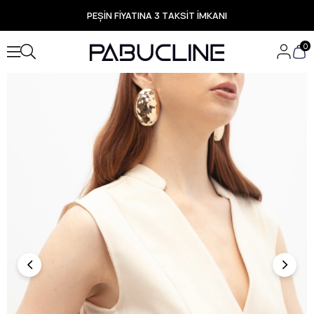
PEŞİN FİYATINA 3 TAKSİT İMKANI
TÜM ÜRÜNLERDE ÜCRETSİZ KARGO
Yeni Sezon Ürünlerde Özel Fırsatlar
0
Seçili Ürünlerde Hızlı Teslimat