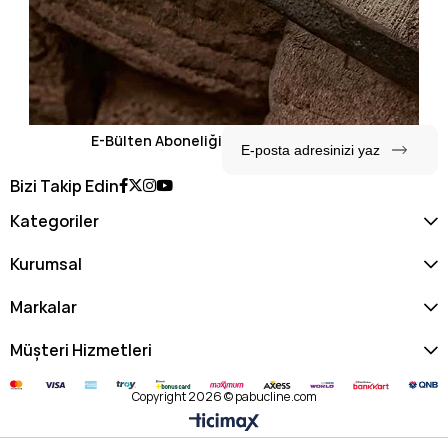
aristocratic şehir hareketleri için Benetton'un İtalyan "everyday
colorful" anlayışını yatay 2-bölmeli silüet üzerinden Bottega
Veneta Plum esintili pebbled mürdüm deri ve gold donanım
detaylarıyla buluşturan sofistike ve royal bir tercihtir.
E-Bülten Aboneliği
Bizi Takip Edin
Kategoriler
Kurumsal
Markalar
Müşteri Hizmetleri
Copyright 2026 © pabucline.com