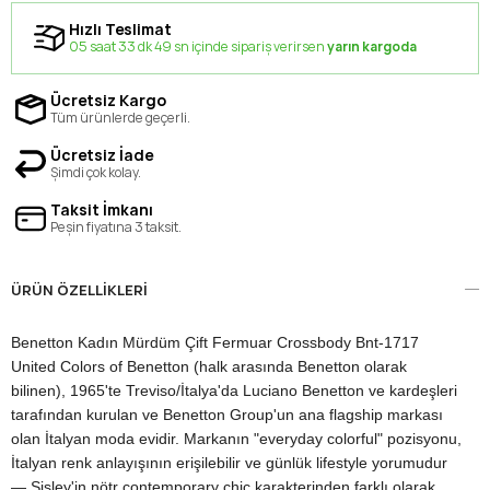
Hızlı Teslimat
05 saat 33 dk 49 sn içinde sipariş verirsen
yarın kargoda
Ücretsiz Kargo
Tüm ürünlerde geçerli.
Ücretsiz İade
Şimdi çok kolay.
Taksit İmkanı
Peşin fiyatına 3 taksit.
ÜRÜN ÖZELLIKLERI
Benetton Kadın Mürdüm Çift Fermuar Crossbody Bnt-1717
United Colors of Benetton (halk arasında Benetton olarak
bilinen), 1965'te Treviso/İtalya'da Luciano Benetton ve kardeşleri
tarafından kurulan ve Benetton Group'un ana flagship markası
olan İtalyan moda evidir. Markanın "everyday colorful" pozisyonu,
İtalyan renk anlayışının erişilebilir ve günlük lifestyle yorumudur
— Sisley'in nötr contemporary chic karakterinden farklı olarak,