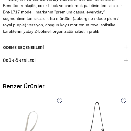
Benetton renkçilik, color block ve canlı renk paletinin temsilcisidir.
Bnt-1717 modeli, markanın "premium casual everyday"
segmentinin temsilcisidir. Bu mürdüm (aubergine / deep plum /
royal purple) versiyon, doygun koyu mor tonun royal sofistike
karakterini yatay 2-bölmeli organizatör silüetin pratik
fonksiyonuyla harmanlayarak Bottega Veneta Plum, Loewe
Aubergine ve Prada Bordeaux paletinin Benetton yorumunu
ÖDEME SEÇENEKLERI
sunar.
Çantanın imza detayı, yatay (horizontal) dikdörtgen 2-bölmeli
ÜRÜN ÖNERILERI
mini crossbody silüetidir — Fendi Baguette horizontal, Coach
Bandit Mini ve Marc Jacobs Snapshot modellerinin tasarım
koduyla aynı kategoride yer alır. Yatay silüetin avantajı, daha
geniş eşya yerleşimi sunarak telefon + cüzdan + kart + anahtar
Benzer Ürünler
gibi günlük temellerin pratik organizasyonunu mümkün
kılmasıdır.
**Çantanın en pratik özelliği çift fermuarlı 2-bölmeli yapısıdır** —
üst ana bölme + ön cep ayrı fermuar kompartmanları olarak
tasarlanmış, her ikisi de gold UCB charm (yıldız + klasik logo) ile
çekilir. Bu yapı, hızlı erişim isteyen eşyaları (telefon, kart,
anahtar) ana bölmedeki cüzdan ve büyük eşyalardan ayrıştırır.