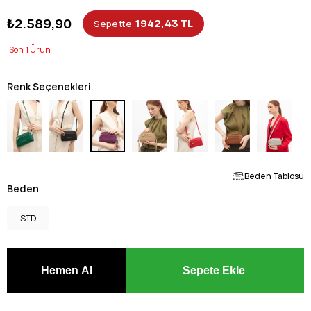
₺2.589,90
1942,43 TL
Sepette
1
Renk Seçenekleri
Beden Tablosu
Beden
STD