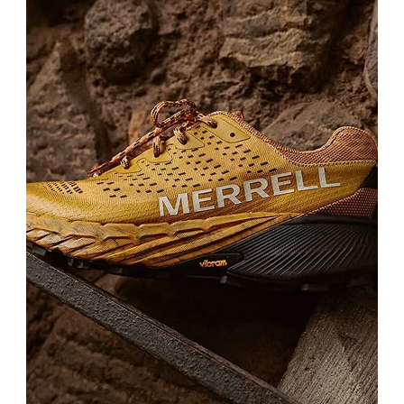
kombinasyonu, sonbahar-kış royal luxury ve doygun toprak
paletli kombinlerin güçlü tamamlayıcılarından biridir — krem
keten elbise + bordo topuk + mürdüm aksesuar, camel palto +
krem triko + mürdüm çanta, çikolata kahverengi midi + altın
aksesuar + mürdüm crossbody, koyu jean + ipek bordo gömlek +
mürdüm çanta, siyah midi elbise + altın aksesuar + mürdüm pop,
lacivert blazer + krem pantolon + bordo aksesuar + mürdüm
çanta, kahverengi bot + ekru triko + bisküvi pantolon + mürdüm
aksesuar gibi sayısız "tones of berry/wine/burgundy" sonbahar-
kış kombinin doğrudan tamamlayıcısıdır. Özellikle "berry tones /
wine palette / aubergine outfit" kombinler için ideal: koyu mor
triko + krem pantolon + mürdüm çanta sofistike bir "royal
autumn" görünüm yaratır. **Pantone Mocha Mousse 2025
paletinin tamamlayıcı koyu tonu** olarak sezonun trend
renkleriyle uyum sağlar. Çift fermuarlı organizatör yapısı,
alışveriş, seyahat ve çok aktivite içeren günlerde özellikle
pratiktir. Sonbahar-kış davetleri, business etkinlikleri, iş
yemekleri, kültürel etkinlikler, sanat galeri ziyaretleri, modern
müzeler, opera, tiyatro, akşam yemekleri, kokteyl partileri,
vintage alışveriş günleri, kafeler, brunch buluşmaları ve royal