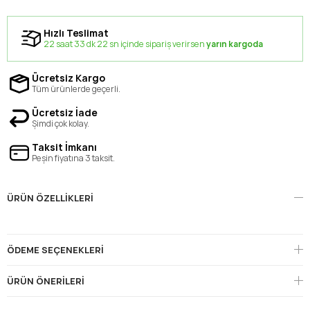
Hızlı Teslimat
22 saat 33 dk 21 sn içinde sipariş verirsen
yarın kargoda
Ücretsiz Kargo
Tüm ürünlerde geçerli.
Ücretsiz İade
Şimdi çok kolay.
Taksit İmkanı
Peşin fiyatına 3 taksit.
ÜRÜN ÖZELLIKLERI
ÖDEME SEÇENEKLERI
ÜRÜN ÖNERILERI