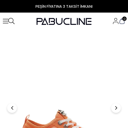
PEŞİN FİYATINA 3 TAKSİT İMKANI
TÜM ÜRÜNLERDE ÜCRETSİZ KARGO
Yeni Sezon Ürünlerde Özel Fırsatlar
0
Seçili Ürünlerde Hızlı Teslimat