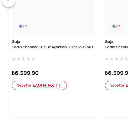
2
2
Guja
Guja
Kadın Sneaker Günlük Ayakkabı 26Y373-SİYAH
Kadın Sneak
★
★
★
★
★
★
★
★
★
₺6.599,90
₺6.599,
4289,93 TL
Sepette
Sepette