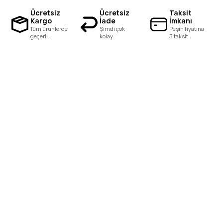
Ücretsiz
Ücretsiz
Taksit
Kargo
İade
İmkanı
Tüm ürünlerde
Şimdi çok
Peşin fiyatına
geçerli.
kolay.
3 taksit.