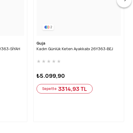
2
Guja
6Y363-SİYAH
Kadın Günlük Keten Ayakkabı 26Y363-BEJ
★
★
★
★
★
₺5.099,90
3314,93 TL
Sepette