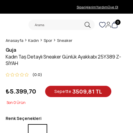
Siparişlerim
Yardım
Üye Ol
0
Anasayfa
Kadın
Spor
Sneaker
Guja
Kadın Taş Detaylı Sneaker Günlük Ayakkabı 25Y389 Z-
SİYAH
0.0
₺5.399,70
3509,81 TL
Sepette
0
Renk Seçenekleri