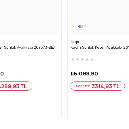
2
Guja
er Günlük Ayakkabı 26Y373-BEJ
Kadın Günlük Keten Ayakkabı 2
★
★
★
★
★
★
90
₺5.099,90
4289,93 TL
3314,93 TL
Sepette