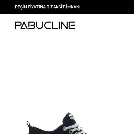
PEŞİN FİYATINA 3 TAKSİT İMKANI
TÜM ÜRÜNLERDE ÜCRETSİZ KARGO
Yeni Sezon Ürünlerde Özel Fırsatlar
Seçili Ürünlerde Hızlı Teslimat