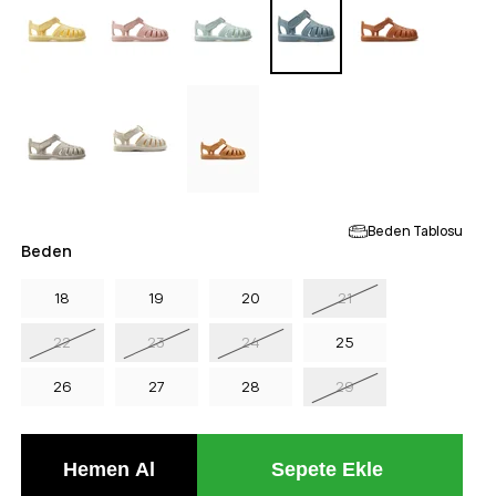
Beden Tablosu
Beden
18
19
20
21
22
23
24
25
26
27
28
29