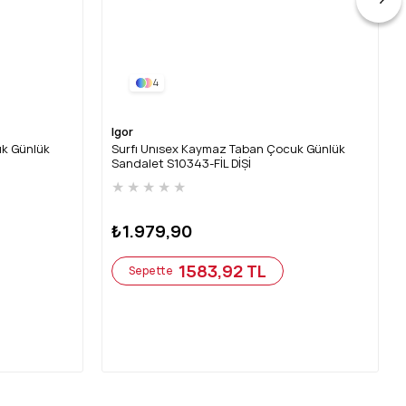
4
Igor
uk Günlük
Surfı Unısex Kaymaz Taban Çocuk Günlük
Sandalet S10343-FİL DİŞİ
★
★
★
★
★
₺1.979,90
1583,92 TL
Sepette