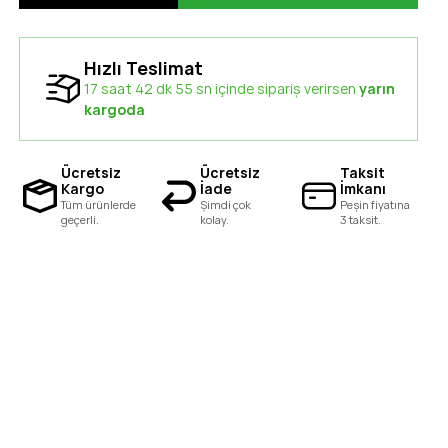
Hızlı Teslimat
17 saat 42 dk 54 sn içinde sipariş verirsen
yarın
kargoda
Ücretsiz
Ücretsiz
Taksit
Kargo
İade
İmkanı
Tüm ürünlerde
Şimdi çok
Peşin fiyatına
geçerli.
kolay.
3 taksit.