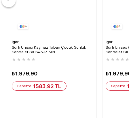
4
4
Igor
Igor
Surfı Unısex Kaymaz Taban Çocuk Günlük
Surfı Unıse
Sandalet S10343-PEMBE
Sandalet S
★
★
★
★
★
★
★
★
★
₺1.979,90
₺1.979,9
1583,92 TL
Sepette
Sepette