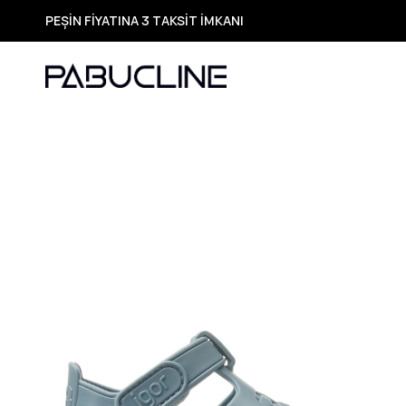
PEŞİN FİYATINA 3 TAKSİT İMKANI
TÜM ÜRÜNLERDE ÜCRETSİZ KARGO
Yeni Sezon Ürünlerde Özel Fırsatlar
Seçili Ürünlerde Hızlı Teslimat