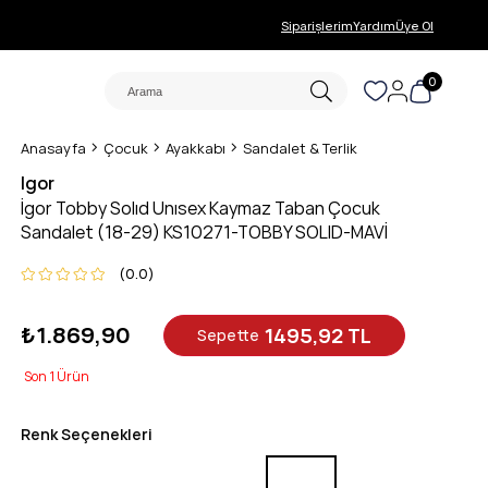
Siparişlerim
Yardım
Üye Ol
0
Anasayfa
Çocuk
Ayakkabı
Sandalet & Terlik
Igor
İgor Tobby Solıd Unısex Kaymaz Taban Çocuk
Sandalet (18-29) KS10271-TOBBY SOLID-MAVİ
0.0
₺1.869,90
1495,92 TL
Sepette
1
Renk Seçenekleri