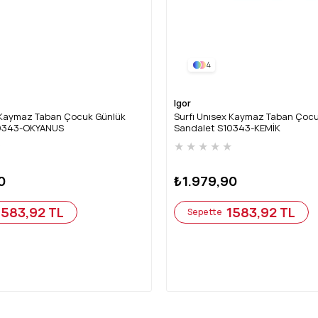
4
Igor
x Kaymaz Taban Çocuk Günlük
Surfı Unısex Kaymaz Taban Çoc
10343-OKYANUS
Sandalet S10343-KEMİK
★
★
★
★
★
★
0
₺1.979,90
1583,92 TL
1583,92 TL
Sepette