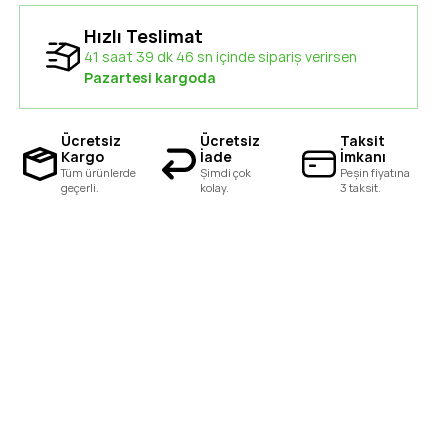
Hızlı Teslimat
41 saat 39 dk 45 sn içinde sipariş verirsen
Pazartesi kargoda
Ücretsiz
Ücretsiz
Taksit
Kargo
İade
İmkanı
Tüm ürünlerde
Şimdi çok
Peşin fiyatına
geçerli.
kolay.
3 taksit.