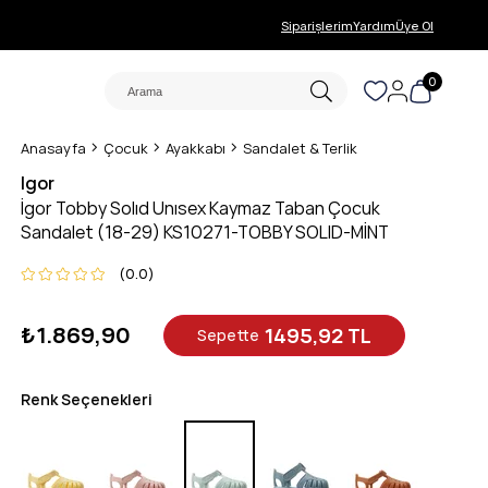
Siparişlerim
Yardım
Üye Ol
0
Anasayfa
Çocuk
Ayakkabı
Sandalet & Terlik
Igor
İgor Tobby Solıd Unısex Kaymaz Taban Çocuk
Sandalet (18-29) KS10271-TOBBY SOLID-MİNT
0.0
₺1.869,90
1495,92 TL
Sepette
Renk Seçenekleri