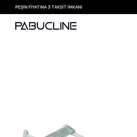
TÜM ÜRÜNLERDE ÜCRETSİZ KARGO
Yeni Sezon Ürünlerde Özel Fırsatlar
Seçili Ürünlerde Hızlı Teslimat