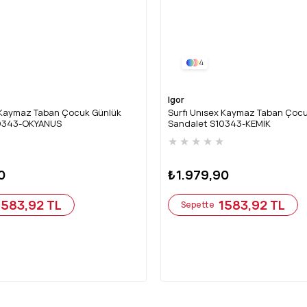
4
Igor
x Kaymaz Taban Çocuk Günlük
Surfı Unısex Kaymaz Taban Çoc
10343-OKYANUS
Sandalet S10343-KEMİK
★
★
★
★
★
★
0
₺1.979,90
1583,92 TL
1583,92 TL
Sepette