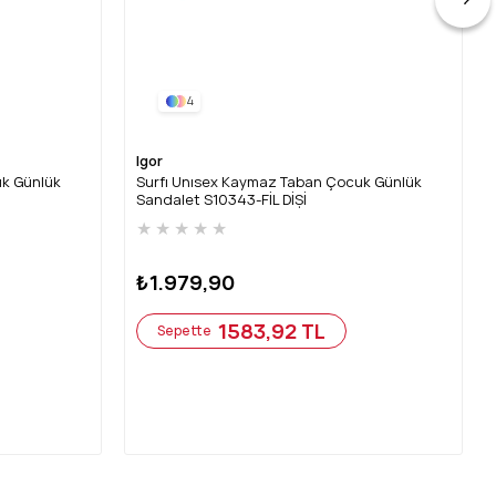
4
Igor
uk Günlük
Surfı Unısex Kaymaz Taban Çocuk Günlük
Sandalet S10343-FİL DİŞİ
★
★
★
★
★
₺1.979,90
1583,92 TL
Sepette