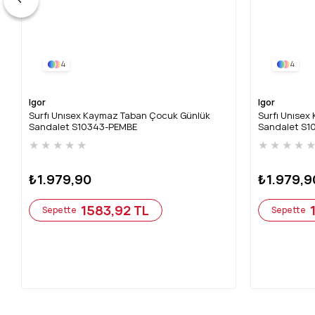
4
4
Igor
Igor
Surfı Unısex Kaymaz Taban Çocuk Günlük
Surfı Unıse
Sandalet S10343-PEMBE
Sandalet S
★
★
★
★
★
★
★
★
★
₺1.979,90
₺1.979,9
1583,92 TL
Sepette
Sepette