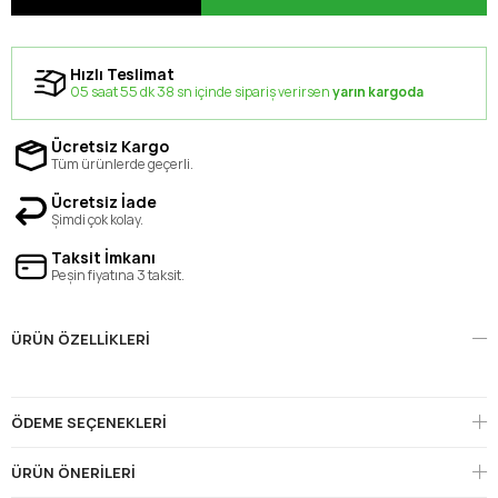
Hızlı Teslimat
05 saat 55 dk 37 sn içinde sipariş verirsen
yarın kargoda
Ücretsiz Kargo
Tüm ürünlerde geçerli.
Ücretsiz İade
Şimdi çok kolay.
Taksit İmkanı
Peşin fiyatına 3 taksit.
ÜRÜN ÖZELLIKLERI
ÖDEME SEÇENEKLERI
ÜRÜN ÖNERILERI