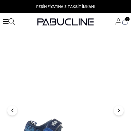
PEŞİN FİYATINA 3 TAKSİT İMKANI
TÜM ÜRÜNLERDE ÜCRETSİZ KARGO
Yeni Sezon Ürünlerde Özel Fırsatlar
0
Seçili Ürünlerde Hızlı Teslimat