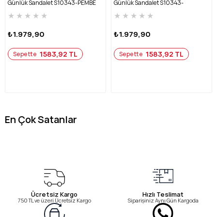
Günlük Sandalet S10343-PEMBE
Günlük Sandalet S10343-
OKYANUS
★
★
★
★
★
★
★
★
★
★
₺1.979,90
₺1.979,90
1583,92 TL
1583,92 TL
Sepette
Sepette
En Çok Satanlar
Ücretsiz Kargo
Hızlı Teslimat
750 TL ve üzeri Ücretsiz Kargo
Siparişiniz Aynı Gün Kargoda