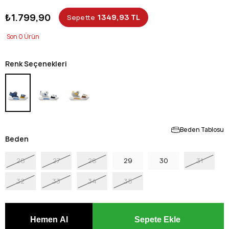
₺1.799,90
1349,93 TL
Sepette
0
Renk Seçenekleri
Beden Tablosu
Beden
26
27
28
29
30
31
32
33
34
35