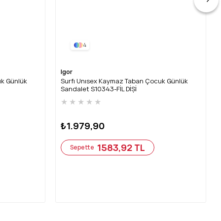
4
Igor
uk Günlük
Surfı Unısex Kaymaz Taban Çocuk Günlük
Sandalet S10343-FİL DİŞİ
★
★
★
★
★
₺1.979,90
1583,92 TL
Sepette