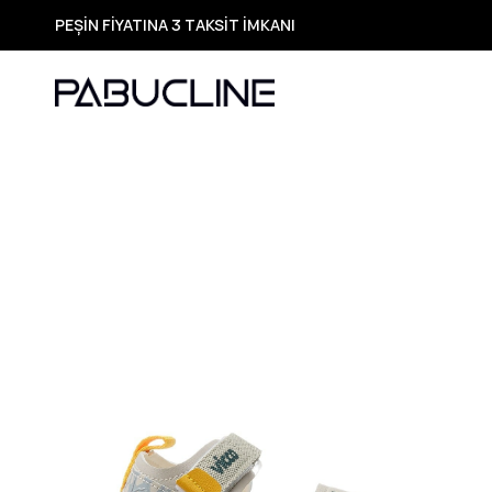
PEŞİN FİYATINA 3 TAKSİT İMKANI
TÜM ÜRÜNLERDE ÜCRETSİZ KARGO
Yeni Sezon Ürünlerde Özel Fırsatlar
Seçili Ürünlerde Hızlı Teslimat