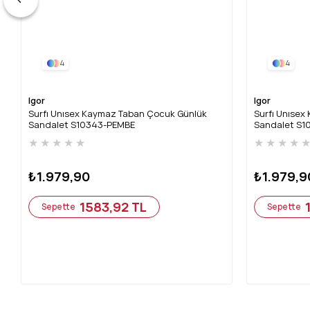
4
4
Igor
Igor
Surfı Unısex Kaymaz Taban Çocuk Günlük
Surfı Unıse
Sandalet S10343-PEMBE
Sandalet S
★
★
★
★
★
★
★
★
★
₺1.979,90
₺1.979,9
1583,92 TL
Sepette
Sepette