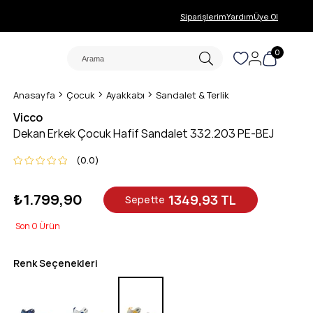
Siparişlerim
Yardım
Üye Ol
0
Anasayfa
Çocuk
Ayakkabı
Sandalet & Terlik
Vicco
Dekan Erkek Çocuk Hafif Sandalet 332.203 PE-BEJ
0.0
₺1.799,90
1349,93 TL
Sepette
0
Renk Seçenekleri