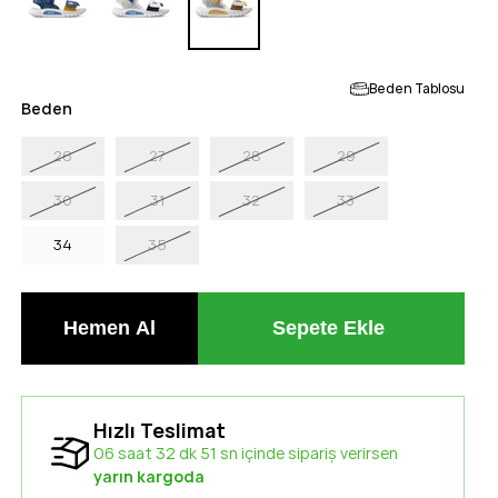
Beden Tablosu
Beden
26
27
28
29
30
31
32
33
34
35
Hızlı Teslimat
06 saat 32 dk 50 sn içinde sipariş verirsen
yarın kargoda