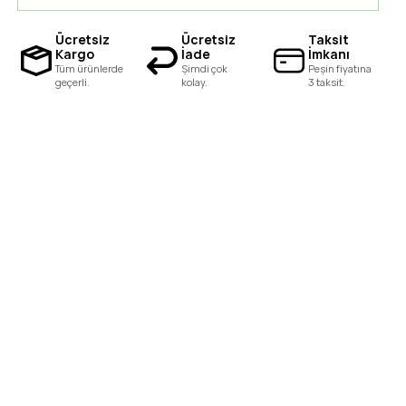
Ücretsiz
Ücretsiz
Taksit
Kargo
İade
İmkanı
Tüm ürünlerde
Şimdi çok
Peşin fiyatına
geçerli.
kolay.
3 taksit.