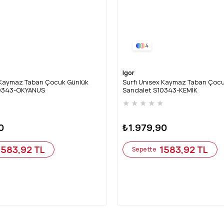
4
Igor
x Kaymaz Taban Çocuk Günlük
Surfı Unısex Kaymaz Taban Çoc
10343-OKYANUS
Sandalet S10343-KEMİK
★
★
★
★
★
★
0
₺1.979,90
1583,92 TL
1583,92 TL
Sepette