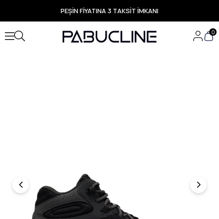
PEŞİN FİYATINA 3 TAKSİT İMKANI
TÜM ÜRÜNLERDE ÜCRETSİZ KARGO
Yeni Sezon Ürünlerde Özel Fırsatlar
0
Seçili Ürünlerde Hızlı Teslimat