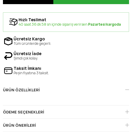
Hızlı Teslimat
40 saat 36 dk 57 sn içinde sipariş verirsen
Pazartesi kargoda
Ücretsiz Kargo
Tüm ürünlerde geçerli.
Ücretsiz İade
Şimdi çok kolay.
Taksit İmkanı
Peşin fiyatına 3 taksit.
ÜRÜN ÖZELLIKLERI
ÖDEME SEÇENEKLERI
ÜRÜN ÖNERILERI