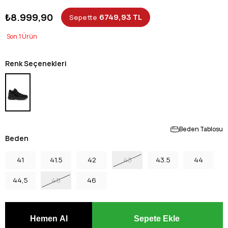
₺8.999,90
6749,93 TL
Sepette
1
Renk Seçenekleri
Beden Tablosu
Beden
41
41.5
42
43
43.5
44
44,5
45
46