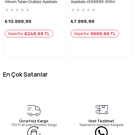
Vibram Taban Outdoor Ayakkabı
Ayakkabı J068689-SİYAH
J068701-FÜME
★
★
★
★
★
★
★
★
★
★
₺10.999,99
₺7.999,99
8249,99 TL
5999,99 TL
Sepette
Sepette
En Çok Satanlar
Ücretsiz Kargo
Hızlı Teslimat
750 TL ve üzeri Ücretsiz Kargo
Siparişiniz Aynı Gün Kargoda