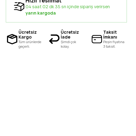
Hızlı Teslimat
04 saat 02 dk 34 sn içinde sipariş verirsen
yarın kargoda
Ücretsiz
Ücretsiz
Taksit
Kargo
İade
İmkanı
Tüm ürünlerde
Şimdi çok
Peşin fiyatına
geçerli.
kolay.
3 taksit.