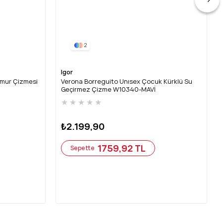
2
Igor
ğmur Çizmesi
Verona Borreguito Unısex Çocuk Kürklü Su
Geçirmez Çizme W10340-MAVİ
★
★
★
★
★
₺2.199,90
1759,92 TL
Sepette