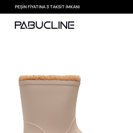
PEŞİN FİYATINA 3 TAKSİT İMKANI
TÜM ÜRÜNLERDE ÜCRETSİZ KARGO
Yeni Sezon Ürünlerde Özel Fırsatlar
Seçili Ürünlerde Hızlı Teslimat