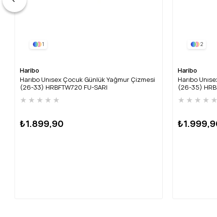
1
2
Haribo
Haribo
Harıbo Unısex Çocuk Günlük Yağmur Çizmesi
Harıbo Unıs
(26-33) HRBFTW720 FU-SARI
(26-35) HRB
★
★
★
★
★
★
★
★
★
₺1.899,90
₺1.999,9