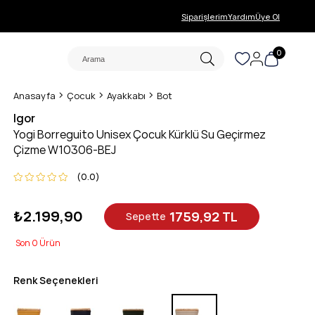
Siparişlerim
Yardım
Üye Ol
0
Anasayfa
Çocuk
Ayakkabı
Bot
Igor
Yogi Borreguito Unisex Çocuk Kürklü Su Geçirmez
Çizme W10306-BEJ
0.0
₺2.199,90
1759,92 TL
Sepette
0
Renk Seçenekleri