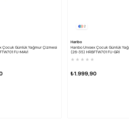
2
Haribo
ex Çocuk Günlük Yağmur Çizmesi
Harıbo Unısex Çocuk Günlük Ya
FTW701 FU-MAVİ
(26-35) HRBFTW701 FU-GRİ
★
★
★
★
★
★
0
₺1.999,90