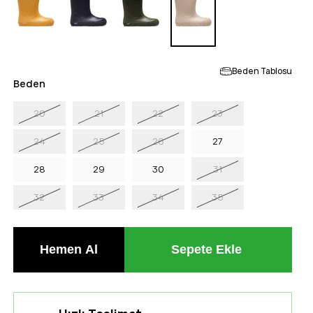
Beden Tablosu
Beden
20
21
22
23
24
25
26
27
28
29
30
31
32
33
34
35