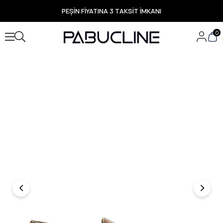
PEŞİN FİYATINA 3 TAKSİT İMKANI
TÜM ÜRÜNLERDE ÜCRETSİZ KARGO
Yeni Sezon Ürünlerde Özel Fırsatlar
0
Seçili Ürünlerde Hızlı Teslimat