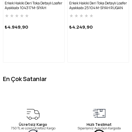
Erkek Hakiki Deri Toka Detaylı Loafer
Erkek Hakiki Deri Toka Detaylı Loafer
Ayakkabı 104317 M-SİYAH
Ayakkabı 25104 M-SİYAH RUGAN
★
★
★
★
★
★
★
★
★
★
₺4.949,90
₺4.249,90
En Çok Satanlar
Ücretsiz Kargo
Hızlı Teslimat
750 TL ve üzeri Ücretsiz Kargo
Siparişiniz Aynı Gün Kargoda