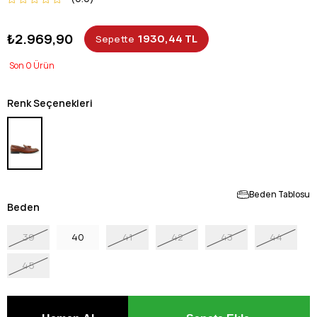
₺2.969,90
1930,44 TL
Sepette
0
Renk Seçenekleri
Beden Tablosu
Beden
39
40
41
42
43
44
45