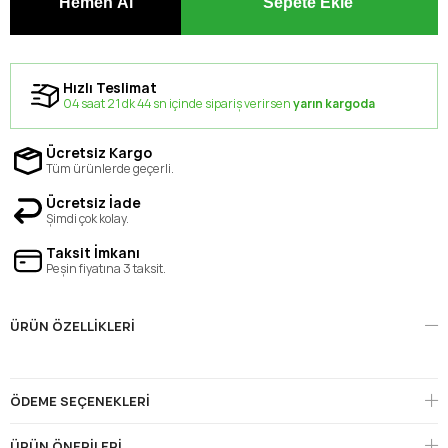
Hızlı Teslimat
04 saat 21 dk 44 sn içinde sipariş verirsen
yarın kargoda
Ücretsiz Kargo
Tüm ürünlerde geçerli.
Ücretsiz İade
Şimdi çok kolay.
Taksit İmkanı
Peşin fiyatına 3 taksit.
ÜRÜN ÖZELLIKLERI
ÖDEME SEÇENEKLERI
ÜRÜN ÖNERILERI