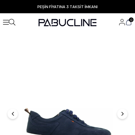
PEŞİN FİYATINA 3 TAKSİT İMKANI
TÜM ÜRÜNLERDE ÜCRETSİZ KARGO
Yeni Sezon Ürünlerde Özel Fırsatlar
0
Seçili Ürünlerde Hızlı Teslimat