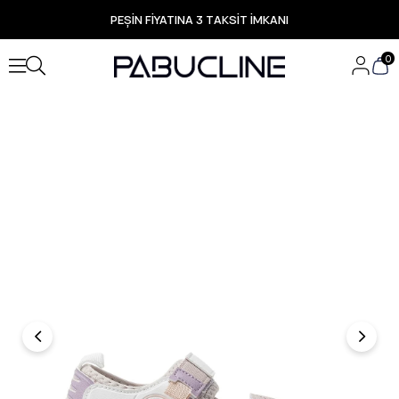
PEŞİN FİYATINA 3 TAKSİT İMKANI
TÜM ÜRÜNLERDE ÜCRETSİZ KARGO
Yeni Sezon Ürünlerde Özel Fırsatlar
0
Seçili Ürünlerde Hızlı Teslimat