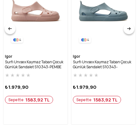
4
4
Igor
Igor
Surfı Unısex Kaymaz Taban Çocuk
Surfı Unısex Kaymaz Taban Çocuk
Günlük Sandalet S10343-PEMBE
Günlük Sandalet S10343-
OKYANUS
★
★
★
★
★
★
★
★
★
★
₺1.979,90
₺1.979,90
1583,92 TL
1583,92 TL
Sepette
Sepette