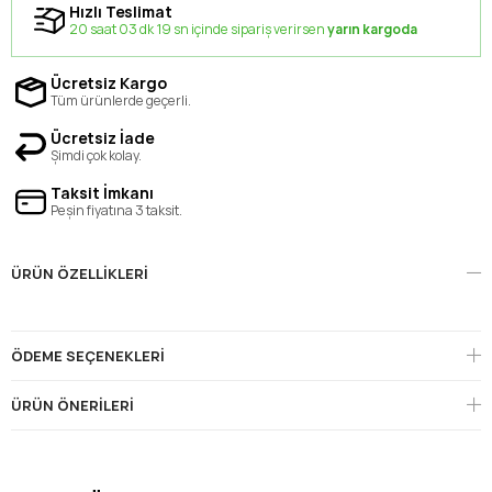
Hızlı Teslimat
20 saat 03 dk 19 sn içinde sipariş verirsen
yarın kargoda
Ücretsiz Kargo
Tüm ürünlerde geçerli.
Ücretsiz İade
Şimdi çok kolay.
Taksit İmkanı
Peşin fiyatına 3 taksit.
ÜRÜN ÖZELLIKLERI
ÖDEME SEÇENEKLERI
ÜRÜN ÖNERILERI