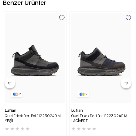
Benzer Ürünler
2
2
Lufian
Lufian
Quel Erkek Deri Bot 112230249 M-
Quel Erkek Deri Bot 112230249 M-
YEŞİL
LACİVERT
★
★
★
★
★
★
★
★
★
★