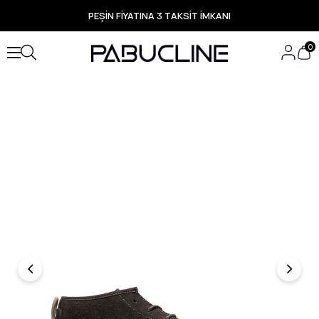
PEŞİN FİYATINA 3 TAKSİT İMKANI
TÜM ÜRÜNLERDE ÜCRETSİZ KARGO
Yeni Sezon Ürünlerde Özel Fırsatlar
0
Seçili Ürünlerde Hızlı Teslimat