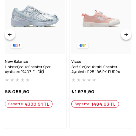
1
1
New Balance
Vicco
Unisex Çocuk Sneaker Spor
Sörf Kız Çocuk Işıklı Sneaker
Ayakkabı P7407-FİL DİŞİ
Ayakkabı 925.186 PK-PUDRA
★
★
★
★
★
★
★
★
★
★
₺5.059,90
₺1.979,90
4300,91 TL
1484,93 TL
Sepette
Sepette