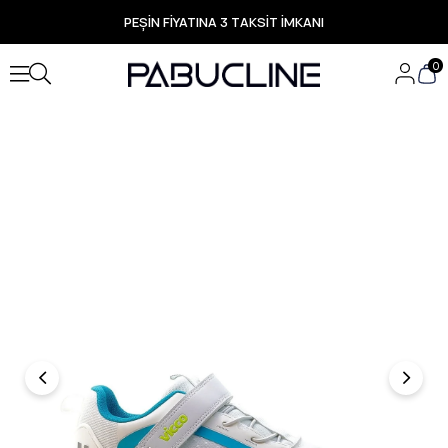
PEŞİN FİYATINA 3 TAKSİT İMKANI
TÜM ÜRÜNLERDE ÜCRETSİZ KARGO
Yeni Sezon Ürünlerde Özel Fırsatlar
0
Seçili Ürünlerde Hızlı Teslimat