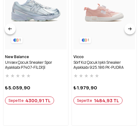
1
1
New Balance
Vicco
Unisex Çocuk Sneaker Spor
Sörf Kız Çocuk Işıklı Sneaker
Ayakkabı P7407-FİL DİŞİ
Ayakkabı 925.186 PK-PUDRA
★
★
★
★
★
★
★
★
★
★
₺5.059,90
₺1.979,90
4300,91 TL
1484,93 TL
Sepette
Sepette