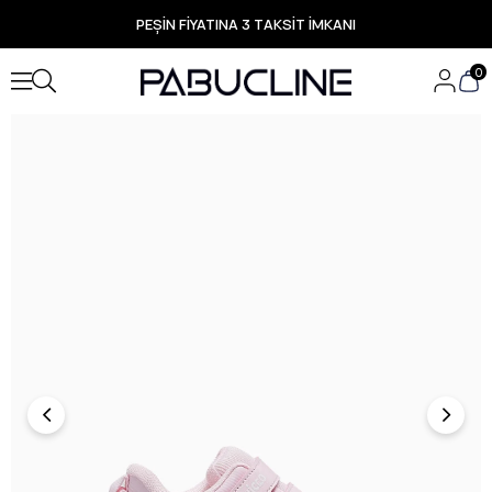
PEŞİN FİYATINA 3 TAKSİT İMKANI
TÜM ÜRÜNLERDE ÜCRETSİZ KARGO
Yeni Sezon Ürünlerde Özel Fırsatlar
0
Seçili Ürünlerde Hızlı Teslimat