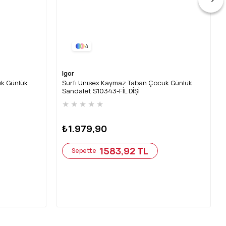
4
Igor
uk Günlük
Surfı Unısex Kaymaz Taban Çocuk Günlük
Sandalet S10343-FİL DİŞİ
★
★
★
★
★
₺1.979,90
1583,92 TL
Sepette