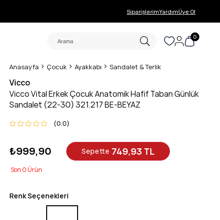
Siparişlerim
Yardım
Üye Ol
0
Anasayfa
Çocuk
Ayakkabı
Sandalet & Terlik
Vicco
Vicco Vital Erkek Çocuk Anatomik Hafif Taban Günlük
Sandalet (22-30) 321.217 BE-BEYAZ
0.0
₺999,90
749,93 TL
Sepette
0
Renk Seçenekleri