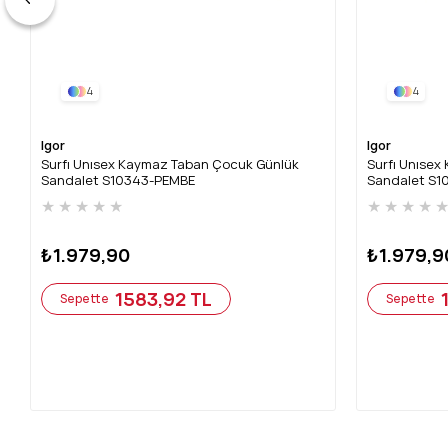
4
4
Igor
Igor
Surfı Unısex Kaymaz Taban Çocuk Günlük
Surfı Unıse
Sandalet S10343-PEMBE
Sandalet S
★
★
★
★
★
★
★
★
★
₺1.979,90
₺1.979,9
1583,92 TL
Sepette
Sepette