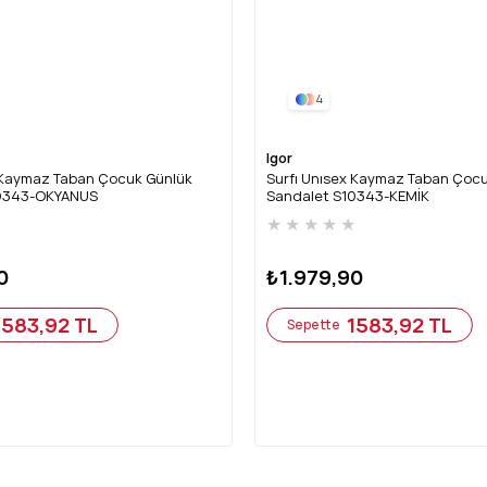
4
Igor
x Kaymaz Taban Çocuk Günlük
Surfı Unısex Kaymaz Taban Çoc
10343-OKYANUS
Sandalet S10343-KEMİK
★
★
★
★
★
★
0
₺1.979,90
1583,92 TL
1583,92 TL
Sepette