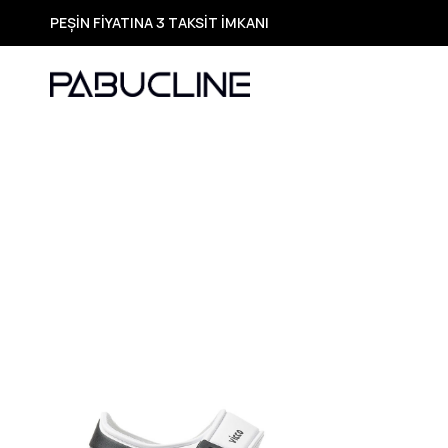
PEŞİN FİYATINA 3 TAKSİT İMKANI
TÜM ÜRÜNLERDE ÜCRETSİZ KARGO
Yeni Sezon Ürünlerde Özel Fırsatlar
Seçili Ürünlerde Hızlı Teslimat