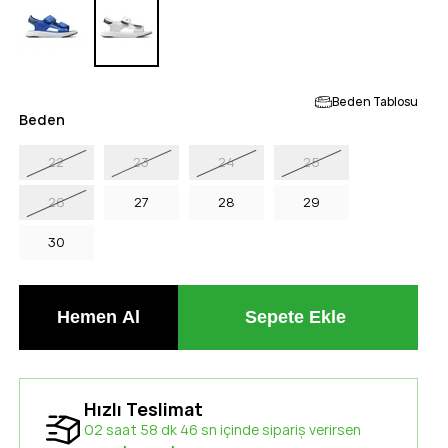
Beden Tablosu
Beden
22
23
24
25
26
27
28
29
30
Hızlı Teslimat
02 saat 58 dk 45 sn içinde sipariş verirsen