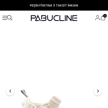
PEŞİN FİYATINA 3 TAKSİT İMKANI
TÜM ÜRÜNLERDE ÜCRETSİZ KARGO
Yeni Sezon Ürünlerde Özel Fırsatlar
0
Seçili Ürünlerde Hızlı Teslimat