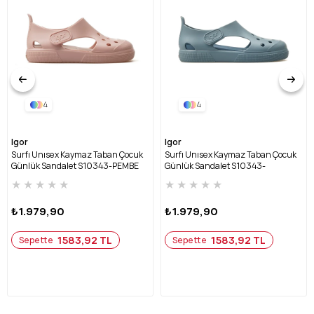
4
4
Igor
Igor
Surfı Unısex Kaymaz Taban Çocuk
Surfı Unısex Kaymaz Taban Çocuk
Günlük Sandalet S10343-PEMBE
Günlük Sandalet S10343-
OKYANUS
★
★
★
★
★
★
★
★
★
★
₺1.979,90
₺1.979,90
1583,92 TL
1583,92 TL
Sepette
Sepette