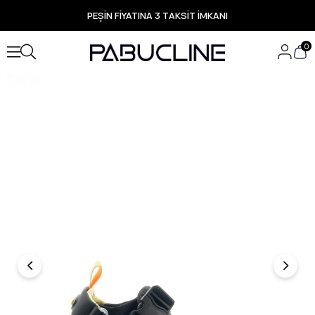
PEŞİN FİYATINA 3 TAKSİT İMKANI
TÜM ÜRÜNLERDE ÜCRETSİZ KARGO
Yeni Sezon Ürünlerde Özel Fırsatlar
0
Seçili Ürünlerde Hızlı Teslimat