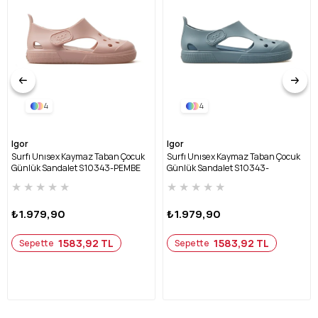
4
4
Igor
Igor
Surfı Unısex Kaymaz Taban Çocuk
Surfı Unısex Kaymaz Taban Çocuk
Günlük Sandalet S10343-PEMBE
Günlük Sandalet S10343-
OKYANUS
★
★
★
★
★
★
★
★
★
★
₺1.979,90
₺1.979,90
1583,92 TL
1583,92 TL
Sepette
Sepette