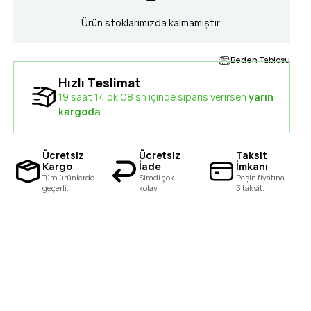
Ürün stoklarımızda kalmamıştır.
Beden Tablosu
Hızlı Teslimat
19 saat 14 dk 07 sn içinde sipariş verirsen
yarın
kargoda
Ücretsiz
Ücretsiz
Taksit
Kargo
İade
İmkanı
Tüm ürünlerde
Şimdi çok
Peşin fiyatına
geçerli.
kolay.
3 taksit.