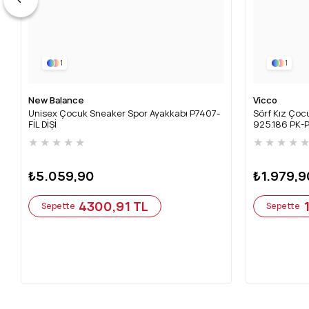
1
1
New Balance
Vicco
Unisex Çocuk Sneaker Spor Ayakkabı P7407-
Sörf Kız Çocu
FİL DİŞİ
925.186 PK-
★
★
★
★
★
★
★
★
★
₺5.059,90
₺1.979,9
4300,91 TL
Sepette
Sepette