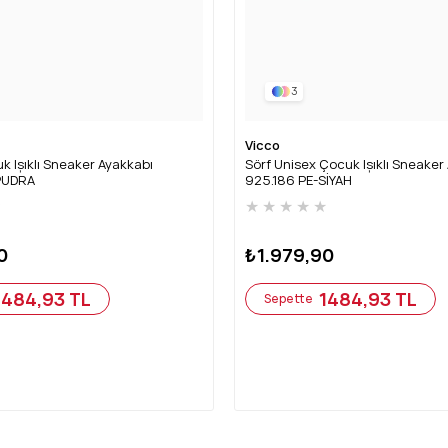
3
Vicco
k Işıklı Sneaker Ayakkabı
Sörf Unisex Çocuk Işıklı Sneaker
PUDRA
925.186 PE-SİYAH
★
★
★
★
★
★
0
₺1.979,90
1484,93 TL
1484,93 TL
Sepette