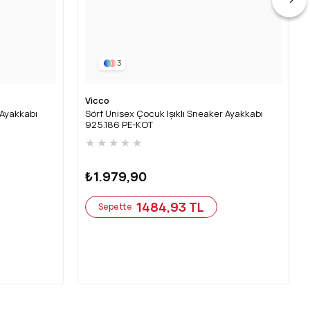
3
Vicco
 Ayakkabı
Sörf Unisex Çocuk Işıklı Sneaker Ayakkabı
925.186 PE-KOT
★
★
★
★
★
₺1.979,90
1484,93 TL
Sepette