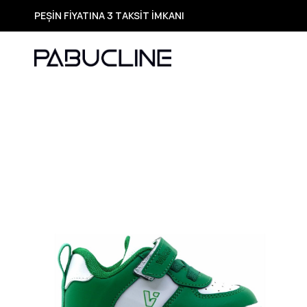
PEŞİN FİYATINA 3 TAKSİT İMKANI
TÜM ÜRÜNLERDE ÜCRETSİZ KARGO
Yeni Sezon Ürünlerde Özel Fırsatlar
Seçili Ürünlerde Hızlı Teslimat