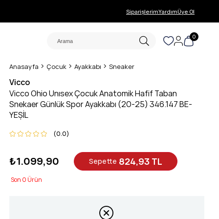
Siparişlerim
Yardım
Üye Ol
0
Anasayfa
Çocuk
Ayakkabı
Sneaker
Vicco
Vicco Ohio Unısex Çocuk Anatomik Hafif Taban
Snekaer Günlük Spor Ayakkabı (20-25) 346.147 BE-
YEŞİL
0.0
₺1.099,90
824,93 TL
Sepette
0