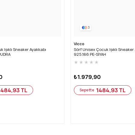
3
Vicco
k Işıklı Sneaker Ayakkabı
Sörf Unisex Çocuk Işıklı Sneaker
PUDRA
925.186 PE-SİYAH
★
★
★
★
★
★
0
₺1.979,90
1484,93 TL
1484,93 TL
Sepette