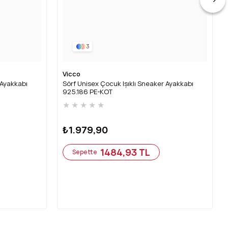
3
Vicco
 Ayakkabı
Sörf Unisex Çocuk Işıklı Sneaker Ayakkabı
925.186 PE-KOT
★
★
★
★
★
₺1.979,90
1484,93 TL
Sepette