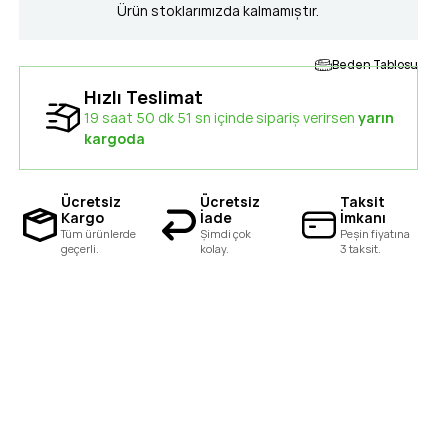
Ürün stoklarımızda kalmamıştır.
Beden Tablosu
Hızlı Teslimat
19 saat 50 dk 50 sn içinde sipariş verirsen
yarın kargoda
Ücretsiz
Ücretsiz
Taksit
Kargo
İade
İmkanı
Tüm ürünlerde
Şimdi çok
Peşin fiyatına
geçerli.
kolay.
3 taksit.