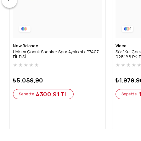
1
1
New Balance
Vicco
Unisex Çocuk Sneaker Spor Ayakkabı P7407-
Sörf Kız Çocu
FİL DİŞİ
925.186 PK-
★
★
★
★
★
★
★
★
★
₺5.059,90
₺1.979,9
4300,91 TL
Sepette
Sepette