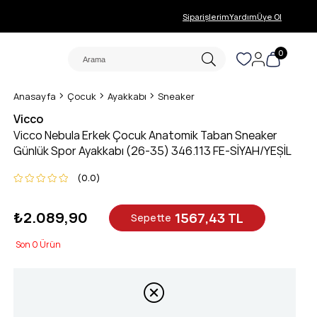
Siparişlerim
Yardım
Üye Ol
0
Anasayfa
Çocuk
Ayakkabı
Sneaker
Vicco
Vicco Nebula Erkek Çocuk Anatomik Taban Sneaker
Günlük Spor Ayakkabı (26-35) 346.113 FE-SİYAH/YEŞİL
0.0
₺2.089,90
1567,43 TL
Sepette
0