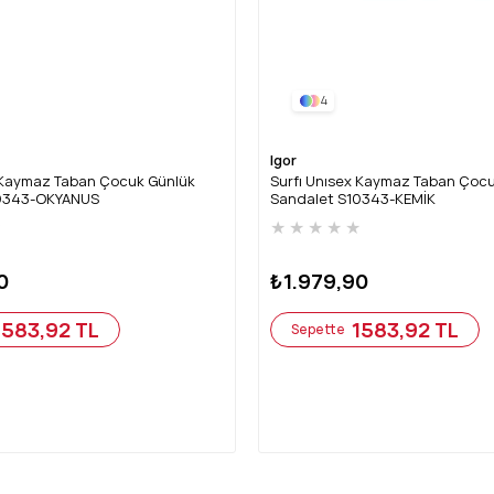
4
Igor
x Kaymaz Taban Çocuk Günlük
Surfı Unısex Kaymaz Taban Çoc
10343-OKYANUS
Sandalet S10343-KEMİK
★
★
★
★
★
★
0
₺1.979,90
1583,92 TL
1583,92 TL
Sepette