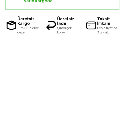
yarın kargoda
Ücretsiz
Ücretsiz
Taksit
Kargo
İade
İmkanı
Tüm ürünlerde
Şimdi çok
Peşin fiyatına
geçerli.
kolay.
3 taksit.