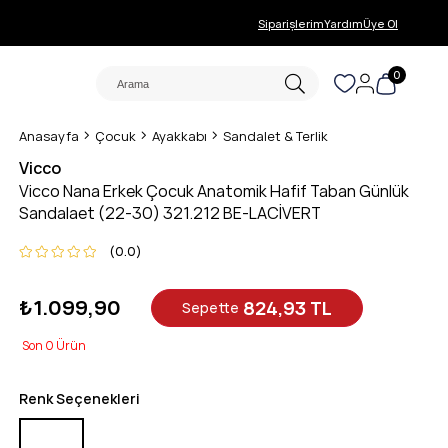
Siparişlerim
Yardım
Üye Ol
0
Anasayfa
Çocuk
Ayakkabı
Sandalet & Terlik
Vicco
Vicco Nana Erkek Çocuk Anatomik Hafif Taban Günlük
Sandalaet (22-30) 321.212 BE-LACİVERT
0.0
₺1.099,90
824,93 TL
Sepette
0
Renk Seçenekleri