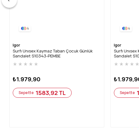
4
4
Igor
Igor
Surfı Unısex Kaymaz Taban Çocuk Günlük
Surfı Unıse
Sandalet S10343-PEMBE
Sandalet S
★
★
★
★
★
★
★
★
★
₺1.979,90
₺1.979,9
1583,92 TL
Sepette
Sepette