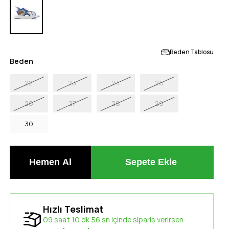
Beden Tablosu
Beden
22
23
24
25
26
27
28
29
30
Hızlı Teslimat
09 saat 10 dk 55 sn içinde sipariş verirsen