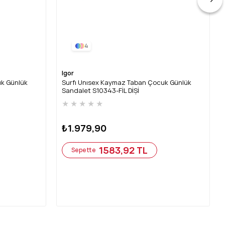
4
Igor
uk Günlük
Surfı Unısex Kaymaz Taban Çocuk Günlük
Sandalet S10343-FİL DİŞİ
★
★
★
★
★
₺1.979,90
1583,92 TL
Sepette