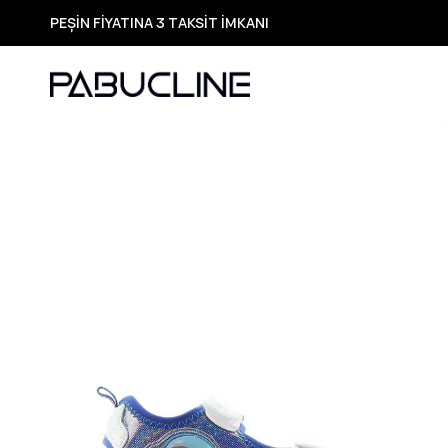
PEŞİN FİYATINA 3 TAKSİT İMKANI
TÜM ÜRÜNLERDE ÜCRETSİZ KARGO
Yeni Sezon Ürünlerde Özel Fırsatlar
Seçili Ürünlerde Hızlı Teslimat