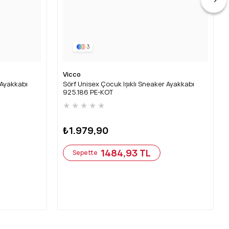
3
Vicco
 Ayakkabı
Sörf Unisex Çocuk Işıklı Sneaker Ayakkabı
925.186 PE-KOT
★
★
★
★
★
₺1.979,90
1484,93 TL
Sepette