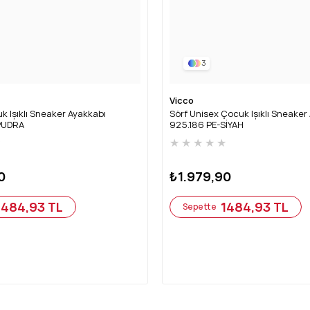
3
Vicco
k Işıklı Sneaker Ayakkabı
Sörf Unisex Çocuk Işıklı Sneaker
PUDRA
925.186 PE-SİYAH
★
★
★
★
★
★
0
₺1.979,90
1484,93 TL
1484,93 TL
Sepette