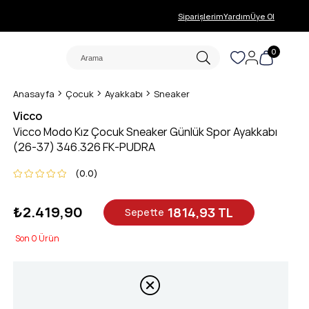
Siparişlerim
Yardım
Üye Ol
0
Anasayfa
Çocuk
Ayakkabı
Sneaker
Vicco
Vicco Modo Kız Çocuk Sneaker Günlük Spor Ayakkabı
(26-37) 346.326 FK-PUDRA
0.0
₺2.419,90
1814,93 TL
Sepette
0