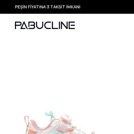
PEŞİN FİYATINA 3 TAKSİT İMKANI
TÜM ÜRÜNLERDE ÜCRETSİZ KARGO
Yeni Sezon Ürünlerde Özel Fırsatlar
Seçili Ürünlerde Hızlı Teslimat