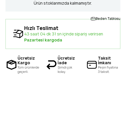
Ürün stoklarımızda kalmamıştır.
Beden Tablosu
Hızlı Teslimat
43 saat 04 dk 30 sn içinde sipariş verirsen
Pazartesi kargoda
Ücretsiz
Ücretsiz
Taksit
Kargo
İade
İmkanı
Tüm ürünlerde
Şimdi çok
Peşin fiyatına
geçerli.
kolay.
3 taksit.