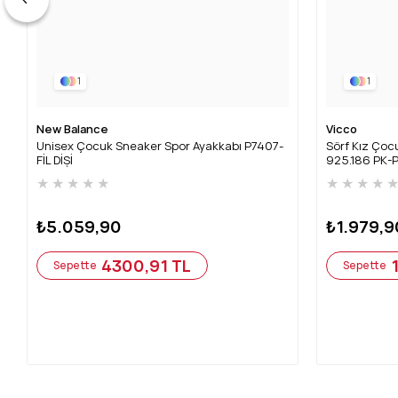
1
1
New Balance
Vicco
Unisex Çocuk Sneaker Spor Ayakkabı P7407-
Sörf Kız Çocu
FİL DİŞİ
925.186 PK-
★
★
★
★
★
★
★
★
★
₺5.059,90
₺1.979,9
4300,91 TL
Sepette
Sepette