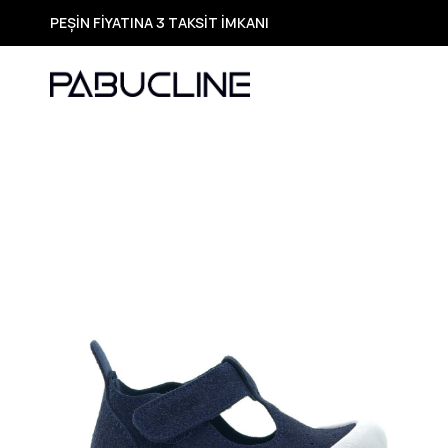
PEŞİN FİYATINA 3 TAKSİT İMKANI
TÜM ÜRÜNLERDE ÜCRETSİZ KARGO
Yeni Sezon Ürünlerde Özel Fırsatlar
Seçili Ürünlerde Hızlı Teslimat