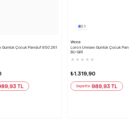
3
Vicco
sex Günlük Çocuk Panduf 950.261
Loro Iı Unıisex Günlük Çocuk Pa
BU-GRİ
★
★
★
★
★
★
0
₺1.319,90
989,93 TL
989,93 TL
Sepette