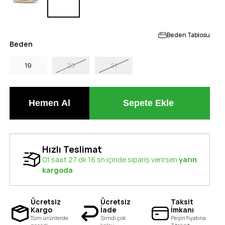
Beden Tablosu
Beden
19
20
21
Hızlı Teslimat
01 saat 27 dk 15 sn içinde sipariş verirsen
yarın
kargoda
Ücretsiz
Ücretsiz
Taksit
Kargo
İade
İmkanı
Tüm ürünlerde
Şimdi çok
Peşin fiyatına