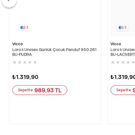
3
3
Vicco
Vicco
Loro Iı Unıisex Günlük Çocuk Panduf 950.261
Loro Iı Unıi
BU-PUDRA
BU-LACİVERT
★
★
★
★
★
★
★
★
★
₺1.319,90
₺1.319,9
989,93 TL
Sepette
Sepette