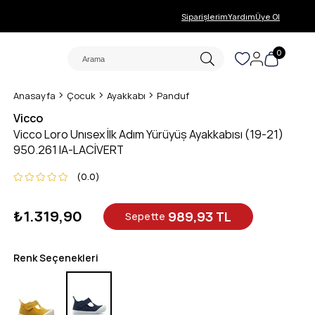
Siparişlerim
Yardım
Üye Ol
0
Anasayfa
Çocuk
Ayakkabı
Panduf
Vicco
Vicco Loro Unısex İlk Adım Yürüyüş Ayakkabısı (19-21)
950.261 IA-LACİVERT
0.0
₺1.319,90
989,93 TL
Sepette
Renk Seçenekleri