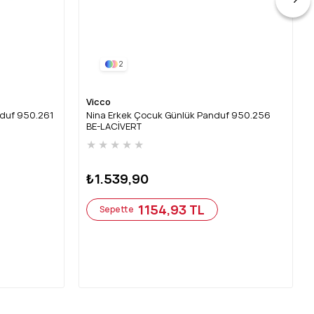
2
Vicco
nduf 950.261
Nina Erkek Çocuk Günlük Panduf 950.256
BE-LACİVERT
★
★
★
★
★
₺1.539,90
1154,93 TL
Sepette