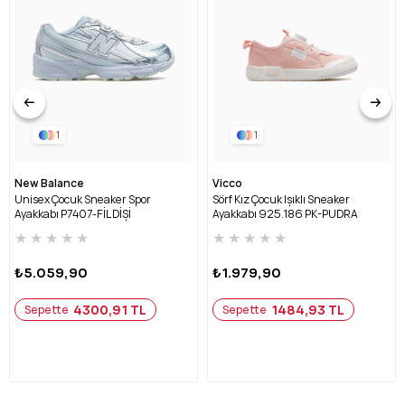
1
1
New Balance
Vicco
Unisex Çocuk Sneaker Spor
Sörf Kız Çocuk Işıklı Sneaker
Ayakkabı P7407-FİL DİŞİ
Ayakkabı 925.186 PK-PUDRA
★
★
★
★
★
★
★
★
★
★
₺5.059,90
₺1.979,90
4300,91 TL
1484,93 TL
Sepette
Sepette