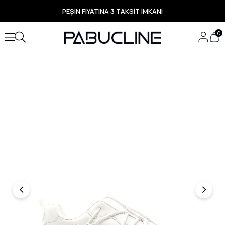
PEŞİN FİYATINA 3 TAKSİT İMKANI
TÜM ÜRÜNLERDE ÜCRETSİZ KARGO
Yeni Sezon Ürünlerde Özel Fırsatlar
0
Seçili Ürünlerde Hızlı Teslimat