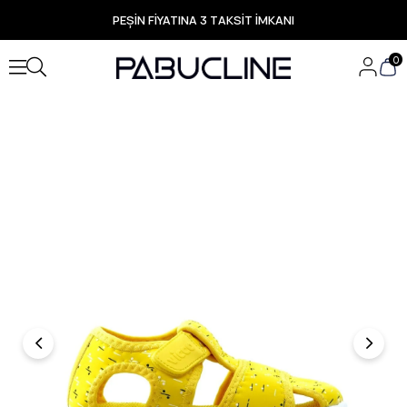
PEŞİN FİYATINA 3 TAKSİT İMKANI
TÜM ÜRÜNLERDE ÜCRETSİZ KARGO
Yeni Sezon Ürünlerde Özel Fırsatlar
0
Seçili Ürünlerde Hızlı Teslimat