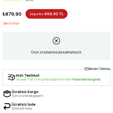
₺879,90
659,93 TL
Sepette
0
Ürün stoklarımızda kalmamıştır.
Beden Tablosu
Hızlı Teslimat
34 saat 17 dk 17 sn içinde sipariş verirsen
Pazartesi kargoda
Ücretsiz Kargo
Tüm ürünlerde geçerli.
Ücretsiz İade
Şimdi çok kolay.