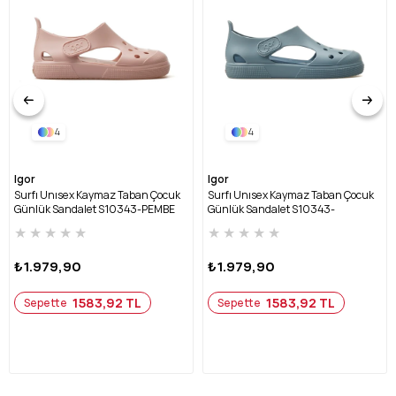
4
4
Igor
Igor
Surfı Unısex Kaymaz Taban Çocuk
Surfı Unısex Kaymaz Taban Çocuk
Günlük Sandalet S10343-PEMBE
Günlük Sandalet S10343-
OKYANUS
★
★
★
★
★
★
★
★
★
★
₺1.979,90
₺1.979,90
1583,92 TL
1583,92 TL
Sepette
Sepette