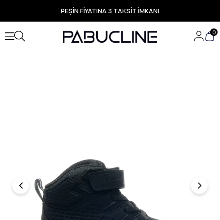
PEŞİN FİYATINA 3 TAKSİT İMKANI
TÜM ÜRÜNLERDE ÜCRETSİZ KARGO
Yeni Sezon Ürünlerde Özel Fırsatlar
0
Seçili Ürünlerde Hızlı Teslimat