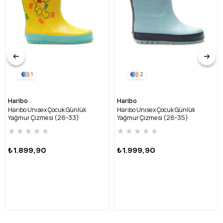
1
2
Haribo
Haribo
Harıbo Unısex Çocuk Günlük
Harıbo Unısex Çocuk Günlük
Yağmur Çizmesi (26-33)
Yağmur Çizmesi (26-35)
HRBFTW720 FU-SARI
HRBFTW701 FU-MAVİ
★
★
★
★
★
★
★
★
★
★
₺1.899,90
₺1.999,90