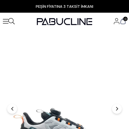
PEŞİN FİYATINA 3 TAKSİT İMKANI
TÜM ÜRÜNLERDE ÜCRETSİZ KARGO
Yeni Sezon Ürünlerde Özel Fırsatlar
0
Seçili Ürünlerde Hızlı Teslimat