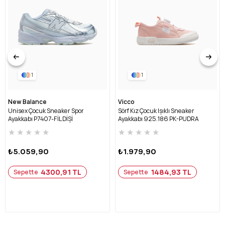
1
1
New Balance
Vicco
Unisex Çocuk Sneaker Spor
Sörf Kız Çocuk Işıklı Sneaker
Ayakkabı P7407-FİL DİŞİ
Ayakkabı 925.186 PK-PUDRA
★
★
★
★
★
★
★
★
★
★
₺5.059,90
₺1.979,90
4300,91 TL
1484,93 TL
Sepette
Sepette