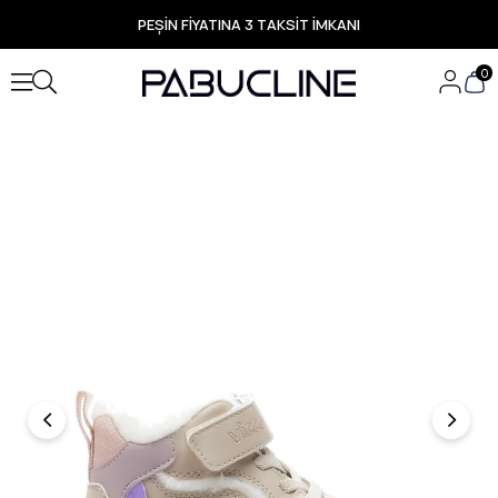
PEŞİN FİYATINA 3 TAKSİT İMKANI
TÜM ÜRÜNLERDE ÜCRETSİZ KARGO
Yeni Sezon Ürünlerde Özel Fırsatlar
0
Seçili Ürünlerde Hızlı Teslimat