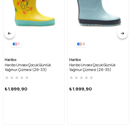
1
2
Haribo
Haribo
Harıbo Unısex Çocuk Günlük
Harıbo Unısex Çocuk Günlük
Yağmur Çizmesi (26-33)
Yağmur Çizmesi (26-35)
HRBFTW720 FU-SARI
HRBFTW701 FU-MAVİ
★
★
★
★
★
★
★
★
★
★
₺1.899,90
₺1.999,90