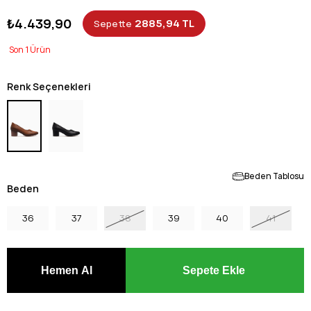
₺4.439,90
2885,94 TL
Sepette
1
Renk Seçenekleri
Beden Tablosu
Beden
36
37
38
39
40
41