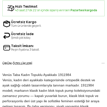
Hızlı Teslimat
43 saat 27 dk 21 sn içinde sipariş verirsen
Pazartesi kargoda
Ücretsiz Kargo
Tüm ürünlerde geçerli.
Ücretsiz İade
Şimdi çok kolay.
Taksit İmkanı
Peşin fiyatına 3 taksit.
ÜRÜN ÖZELLIKLERI
Venüs Taba Kadın Topuklu Ayakkabı 1911984
Venüs, kadın deri ayakkabı kategorisinde ortopedik destek ve
ayak sağlığı odaklı tasarımlarıyla tanınan markadır. 1911984
modeli, markanın klasik kadın blok topuk pump koleksiyonundaki
zamansız yorumu — kapalı yuvarlak burun, klasik blok topuk ve
perforasyonlu deri üst yapı ile sofistike feminen estetiği bir araya
getiren tasarım. Bu taba versiyonu, siyah varyantın klasik