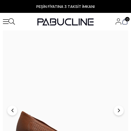
PEŞİN FİYATINA 3 TAKSİT İMKANI
TÜM ÜRÜNLERDE ÜCRETSİZ KARGO
Yeni Sezon Ürünlerde Özel Fırsatlar
0
Seçili Ürünlerde Hızlı Teslimat