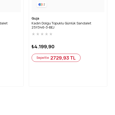
2
Guja
dalet
Kadın Dolgu Topuklu Günlük Sandalet
25Y346-3-BEJ
★
★
★
★
★
₺4.199,90
2729,93 TL
Sepette