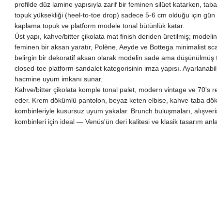
profilde düz lamine yapısıyla zarif bir feminen silüet katarken, ta
topuk yüksekliği (heel-to-toe drop) sadece 5-6 cm olduğu için gün
kaplama topuk ve platform modele tonal bütünlük katar.
Üst yapı, kahve/bitter çikolata mat finish deriden üretilmiş; modeli
feminen bir aksan yaratır, Polène, Aeyde ve Bottega minimalist sca
belirgin bir dekoratif aksan olarak modelin sade ama düşünülmüş t
closed-toe platform sandalet kategorisinin imza yapısı. Ayarlanabili
hacmine uyum imkanı sunar.
Kahve/bitter çikolata komple tonal palet, modern vintage ve 70's 
eder. Krem dökümlü pantolon, beyaz keten elbise, kahve-taba döküm
kombinleriyle kusursuz uyum yakalar. Brunch buluşmaları, alışveri
kombinleri için ideal — Venüs'ün deri kalitesi ve klasik tasarım a