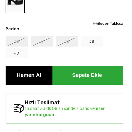
Beden Tablosu
Beden
36
37
38
39
40
Hızlı Teslimat
13 saat 33 dk 08 sn içinde sipariş verirsen
yarın kargoda