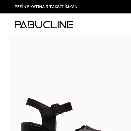
TÜM ÜRÜNLERDE ÜCRETSİZ KARGO
Yeni Sezon Ürünlerde Özel Fırsatlar
Seçili Ürünlerde Hızlı Teslimat