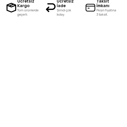
Ücretsiz
Ücretsiz
Taksit
Kargo
İade
İmkanı
Tüm ürünlerde
Şimdi çok
Peşin fiyatına
geçerli.
kolay.
3 taksit.