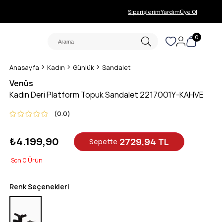
Siparişlerim
Yardım
Üye Ol
0
Anasayfa
Kadın
Günlük
Sandalet
Venüs
Kadın Deri Platform Topuk Sandalet 2217001Y-KAHVE
0.0
₺4.199,90
2729,94 TL
Sepette
0
Renk Seçenekleri