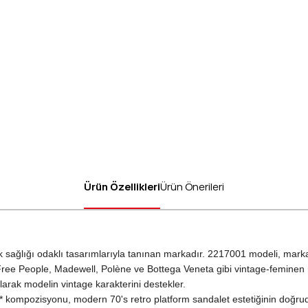
Ürün Özellikleri
Ürün Önerileri
 sağlığı odaklı tasarımlarıyla tanınan markadır. 2217001 modeli, marka
ree People, Madewell, Polène ve Bottega Veneta gibi vintage-feminen m
olarak modelin vintage karakterini destekler.
* kompozisyonu, modern 70's retro platform sandalet estetiğinin doğruda