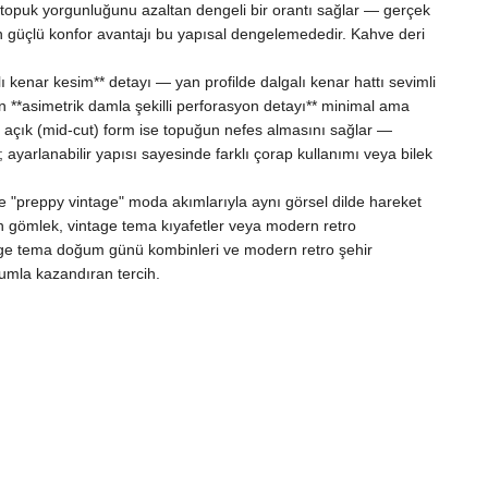
ek topuk yorgunluğunu azaltan dengeli bir orantı sağlar — gerçek
en güçlü konfor avantajı bu yapısal dengelemededir. Kahve deri
lı kenar kesim** detayı — yan profilde dalgalı kenar hattı sevimli
n **asimetrik damla şekilli perforasyon detayı** minimal ama
a açık (mid-cut) form ise topuğun nefes almasını sağlar —
; ayarlanabilir yapısı sayesinde farklı çorap kullanımı veya bilek
e "preppy vintage" moda akımlarıyla aynı görsel dilde hareket
en gömlek, vintage tema kıyafetler veya modern retro
ntage tema doğum günü kombinleri ve modern retro şehir
rumla kazandıran tercih.