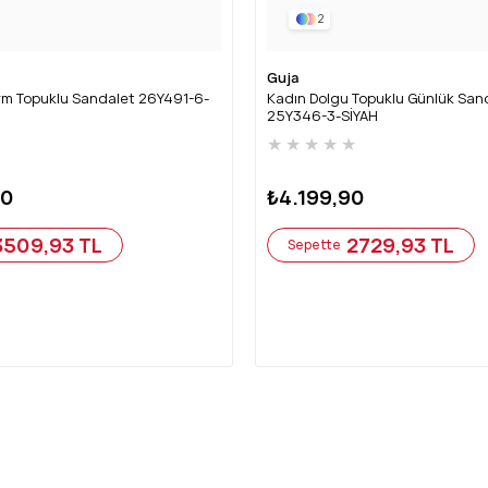
2
Guja
rm Topuklu Sandalet 26Y491-6-
Kadın Dolgu Topuklu Günlük San
25Y346-3-SİYAH
★
★
★
★
★
★
90
₺4.199,90
3509,93 TL
2729,93 TL
Sepette