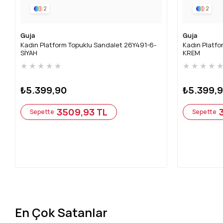
2
2
Guja
Guja
Kadın Platform Topuklu Sandalet 26Y491-6-
Kadın Platfo
SİYAH
KREM
★
★
★
★
★
★
★
★
★
₺5.399,90
₺5.399,
3509,93 TL
Sepette
Sepette
En Çok Satanlar