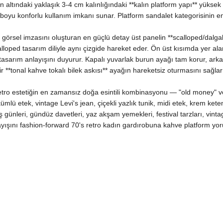
ban altındaki yaklaşık 3-4 cm kalınlığındaki **kalın platform yapı** yüks
 boyu konforlu kullanım imkanı sunar. Platform sandalet kategorisinin 
n görsel imzasını oluşturan en güçlü detay üst panelin **scalloped/dalga
lloped tasarım diliyle aynı çizgide hareket eder. Ön üst kısımda yer ala
asarım anlayışını duyurur. Kapalı yuvarlak burun ayağı tam korur, ark
r **tonal kahve tokalı bilek askısı** ayağın hareketsiz oturmasını sağlar
retro estetiğin en zamansız doğa esintili kombinasyonu — "old money" v
lü etek, vintage Levi's jean, çiçekli yazlık tunik, midi etek, krem ket
ş günleri, gündüz davetleri, yaz akşam yemekleri, festival tarzları, vi
nlayışını fashion-forward 70's retro kadın gardırobuna kahve platform yo