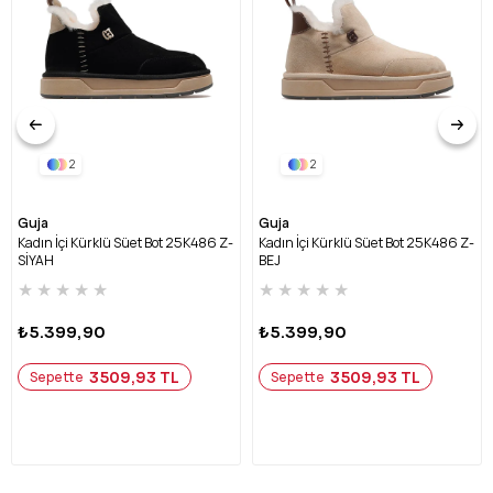
2
2
Guja
Guja
Kadın İçi Kürklü Süet Bot 25K486 Z-
Kadın İçi Kürklü Süet Bot 25K486 Z-
SİYAH
BEJ
★
★
★
★
★
★
★
★
★
★
₺5.399,90
₺5.399,90
3509,93 TL
3509,93 TL
Sepette
Sepette