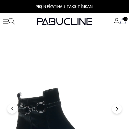
PEŞİN FİYATINA 3 TAKSİT İMKANI
TÜM ÜRÜNLERDE ÜCRETSİZ KARGO
Yeni Sezon Ürünlerde Özel Fırsatlar
0
Seçili Ürünlerde Hızlı Teslimat