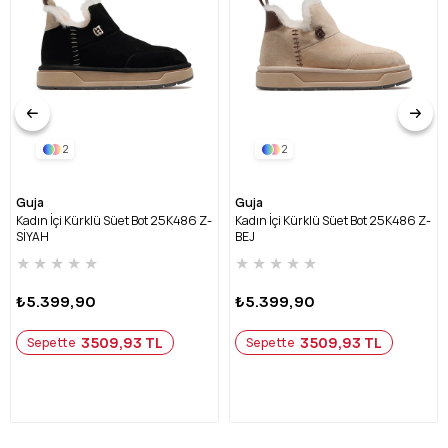
2
2
Guja
Guja
Kadın İçi Kürklü Süet Bot 25K486 Z-
Kadın İçi Kürklü Süet Bot 25K486 Z-
SİYAH
BEJ
★
★
★
★
★
★
★
★
★
★
₺5.399,90
₺5.399,90
3509,93 TL
3509,93 TL
Sepette
Sepette