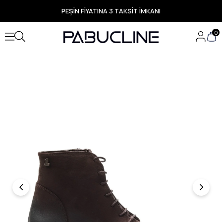
PEŞİN FİYATINA 3 TAKSİT İMKANI
TÜM ÜRÜNLERDE ÜCRETSİZ KARGO
Yeni Sezon Ürünlerde Özel Fırsatlar
0
Seçili Ürünlerde Hızlı Teslimat